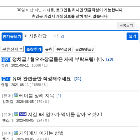
30일 이상 지난 게시물,
로그인을 하시면 댓글작성이 가능합니다.
츄잉은 가입시 개인정보를 전혀 받지 않습니다.
목록보기
어 시원하닼ㅋㅋ!!
[2]
열기
인기글보기
즐찾추가
규칙
숨덕설정
글20/댓글3
정치글 / 혐오조장글들은 자제 부탁드립니다.
[20]
[공지]
츄잉
| 2021-08-11
[ 13666 / 16 ]
유머 관련글만 작성해주세요.
[21]
[공지]
츄잉
| 2021-08-11
[ 21558 / 8 ]
케이블 정리 지옥
[유머]
[4]
김괘걸
| 2026-08-05
[ 179 / 0 ]
저길 봐! 엄마가 먹이를 잡아 오셨어!
[유머]
햄스터
| 2026-08-05
[ 224 / 0 ]
게임에서 이기는 방법
[유머]
햄스터
| 2026-08-05
[ 200 / 0 ]