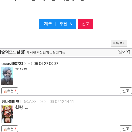
|
0
개추
추천
신고
목록보기
[숨덕모드설정]
[닫기X]
게시판최상단항상설정가능
tngus498723
2026-06-06 22:00:32
ㅎㅇㅀ
0
신고
추천
원나블테코
[L:50/A:335]
2026-06-07 12:14:11
헐랭....
0
신고
추천