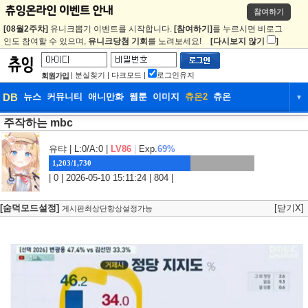
참여하기
[08월2주차]
유니크뽑기 이벤트를 시작합니다.
[참여하기]
를 누르시면 비로그
인도 참여할 수 있으며,
유니크당첨 기회
를 노려보세요!
[다시보지 않기
]
|
분실찾기
|
다크모드
|
로그인유지
회원가입
DB
뉴스
커뮤니티
애니만화
웹툰
이미지
츄온2
츄온
▼
주작하는 mbc
DB
뉴스
커뮤니티
애니만화
웹툰
이미지
츄온2
츄온
유탸
| L:0/A:0 |
LV86
|
Exp.
69%
1,203/1,730
| 0 | 2026-05-10 15:11:24 | 804 |
[숨덕모드설정]
[닫기X]
게시판최상단항상설정가능