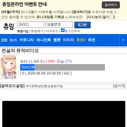
참여하기
[08월2주차]
유니크뽑기 이벤트를 시작합니다.
[참여하기]
를 누르시면 비로그
인도 참여할 수 있으며,
유니크당첨 기회
를 노려보세요!
[다시보지 않기
]
|
분실찾기
|
다크모드
|
로그인유지
회원가입
DB
뉴스
커뮤니티
애니만화
웹툰
이미지
츄온2
츄온
▼
전설의 뮤직비디오
DB
뉴스
커뮤니티
애니만화
웹툰
이미지
츄온2
츄온
유탸
| L:0/A:0 |
LV89
|
Exp.
17%
312/1,790
| 0 | 2026-06-09 19:59:58 | 542 |
[숨덕모드설정]
[닫기X]
게시판최상단항상설정가능