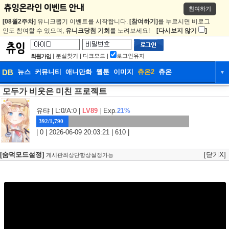
참여하기
[08월2주차]
유니크뽑기 이벤트를 시작합니다.
[참여하기]
를 누르시면 비로그
인도 참여할 수 있으며,
유니크당첨 기회
를 노려보세요!
[다시보지 않기
]
|
분실찾기
|
다크모드
|
로그인유지
회원가입
DB
뉴스
커뮤니티
애니만화
웹툰
이미지
츄온2
츄온
▼
모두가 비웃은 미친 프로젝트
DB
뉴스
커뮤니티
애니만화
웹툰
이미지
츄온2
츄온
유탸
| L:0/A:0 |
LV89
|
Exp.
21%
392/1,790
| 0 | 2026-06-09 20:03:21 | 610 |
[숨덕모드설정]
[닫기X]
게시판최상단항상설정가능