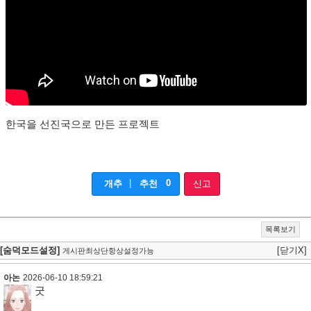
한국을 선진국으로 만든 프로젝트
|
0
개추
추천
신고
목록보기
[숨덕모드설정]
[닫기X]
게시판최상단항상설정가능
아논
2026-06-10 18:59:21
굿