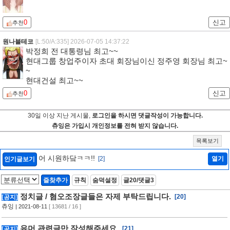
0
신고
추천
원나블테코
[L:50/A:335]
2026-07-05 14:37:22
박정희 전 대통령님 최고~~
현대그룹 창업주이자 초대 회장님이신 정주영 회장님 최고~
~
현대건설 최고~~
0
신고
추천
30일 이상 지난 게시물,
로그인을 하시면 댓글작성이 가능합니다.
츄잉은 가입시 개인정보를 전혀 받지 않습니다.
목록보기
어 시원하닼ㅋㅋ!!
[2]
열기
인기글보기
즐찾추가
규칙
숨덕설정
글20/댓글3
정치글 / 혐오조장글들은 자제 부탁드립니다.
[20]
[공지]
츄잉
| 2021-08-11
[ 13681 / 16 ]
유머 관련글만 작성해주세요.
[21]
[공지]