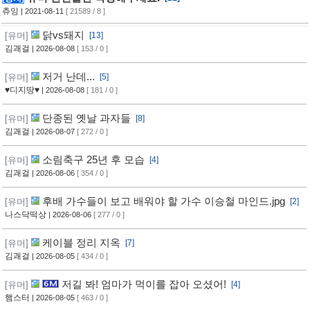
츄잉
| 2021-08-11
[ 21589 / 8 ]
닭vs돼지
[유머]
[13]
김괘걸
| 2026-08-08
[ 153 / 0 ]
저거 난데...
[유머]
[5]
♥디지땅♥
| 2026-08-08
[ 181 / 0 ]
단종된 옛날 과자들
[유머]
[8]
김괘걸
| 2026-08-07
[ 272 / 0 ]
소림축구 25년 후 모습
[유머]
[4]
김괘걸
| 2026-08-06
[ 354 / 0 ]
후배 가수들이 보고 배워야 할 가수 이승철 마인드.jpg
[유머]
[2]
나스닥떡상
| 2026-08-06
[ 277 / 0 ]
케이블 정리 지옥
[유머]
[7]
김괘걸
| 2026-08-05
[ 434 / 0 ]
저길 봐! 엄마가 먹이를 잡아 오셨어!
[유머]
[4]
햄스터
| 2026-08-05
[ 463 / 0 ]