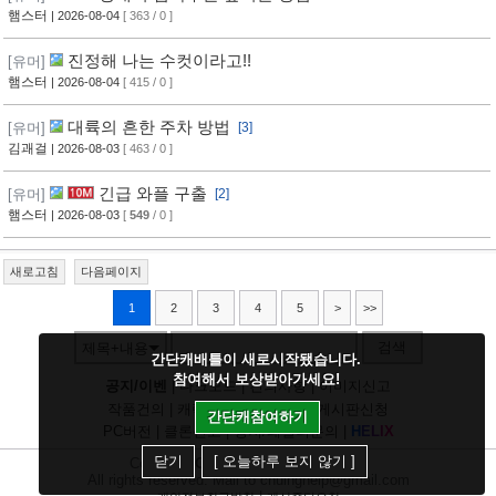
햄스터
| 2026-08-04
[ 363 / 0 ]
진정해 나는 수컷이라고!!
[유머]
햄스터
| 2026-08-04
[ 415 / 0 ]
대륙의 흔한 주차 방법
[유머]
[3]
김괘걸
| 2026-08-03
[ 463 / 0 ]
긴급 와플 구출
[유머]
[2]
햄스터
| 2026-08-03
[
549
/ 0 ]
새로고침
다음페이지
1
2
3
4
5
>
>>
검색
제목+내용
간단캐배틀이 새로시작됐습니다.
참여해서 보상받아가세요!
공지/이벤
|
다크모드
|
건의사항
|
이미지신고
작품건의
|
캐릭건의
|
기타디비
|
게시판신청
간단캐참여하기
PC버전
|
클론신고
|
정지/패널티문의
|
H
E
L
I
X
닫기
[ 오늘하루 보지 않기 ]
Copyright
CHUING
Communications.
All rights reserved. Mail to chuinghelp@gmail.com