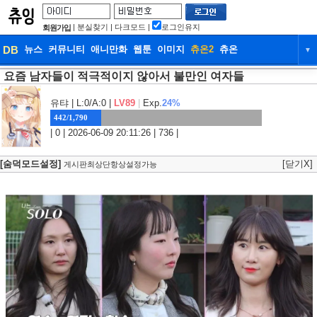
|
분실찾기
|
다크모드
|
로그인유지
회원가입
DB
뉴스
커뮤니티
애니만화
웹툰
이미지
츄온2
츄온
▼
요즘 남자들이 적극적이지 않아서 불만인 여자들
DB
뉴스
커뮤니티
애니만화
웹툰
이미지
츄온2
츄온
유탸
| L:0/A:0 |
LV89
|
Exp.
24%
442/1,790
| 0 | 2026-06-09 20:11:26 | 736 |
[숨덕모드설정]
[닫기X]
게시판최상단항상설정가능