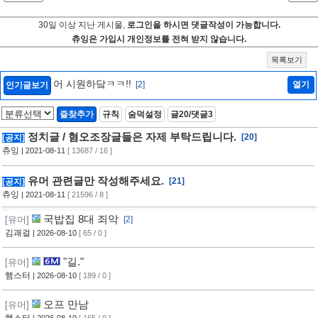
30일 이상 지난 게시물,
로그인을 하시면 댓글작성이 가능합니다.
츄잉은 가입시 개인정보를 전혀 받지 않습니다.
목록보기
어 시원하닼ㅋㅋ!!
[2]
열기
인기글보기
즐찾추가
규칙
숨덕설정
글20/댓글3
정치글 / 혐오조장글들은 자제 부탁드립니다.
[20]
[공지]
츄잉
| 2021-08-11
[ 13687 / 16 ]
유머 관련글만 작성해주세요.
[21]
[공지]
츄잉
| 2021-08-11
[ 21596 / 8 ]
국밥집 8대 죄악
[유머]
[2]
김괘걸
| 2026-08-10
[ 65 / 0 ]
"길."
[유머]
햄스터
| 2026-08-10
[ 189 / 0 ]
오프 만남
[유머]