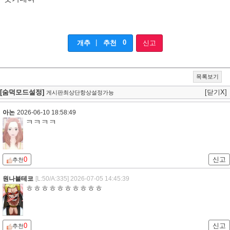
|
0
개추
추천
신고
목록보기
[숨덕모드설정]
[닫기X]
게시판최상단항상설정가능
아논
2026-06-10 18:58:49
ㅋㅋㅋㅋ
0
신고
추천
원나블테코
[L:50/A:335]
2026-07-05 14:45:39
ㅎㅎㅎㅎㅎㅎㅎㅎㅎㅎ
0
신고
추천