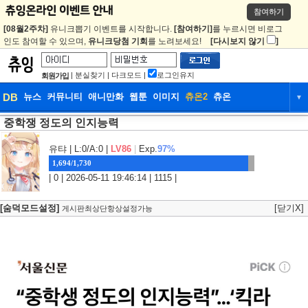
참여하기
[08월2주차]
유니크뽑기 이벤트를 시작합니다.
[참여하기]
를 누르시면 비로그
인도 참여할 수 있으며,
유니크당첨 기회
를 노려보세요!
[다시보지 않기
]
|
분실찾기
|
다크모드
|
로그인유지
회원가입
DB
뉴스
커뮤니티
애니만화
웹툰
이미지
츄온2
츄온
▼
중학쟁 정도의 인지능력
DB
뉴스
커뮤니티
애니만화
웹툰
이미지
츄온2
츄온
유탸
| L:0/A:0 |
LV86
|
Exp.
97%
1,694/1,730
| 0 | 2026-05-11 19:46:14 | 1115 |
[숨덕모드설정]
[닫기X]
게시판최상단항상설정가능