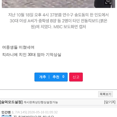
여중생들 미쳤네여
킥라니에 치인 30대 엄마 기억상실
|
0
개추
추천
신고
목록보기
[숨덕모드설정]
[닫기X]
게시판최상단항상설정가능
인간맨
[L:7/A:145]
2026-05-16 01:05:32