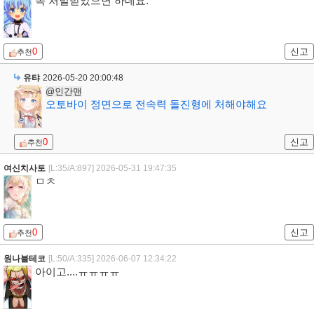
꼭 처벌받았으면 하네요.
0
신고
추천
유탸
2026-05-20 20:00:48
@인간맨
오토바이 정면으로 전속력 돌진형에 처해야해요
0
신고
추천
여신치사토
[L:35/A:897]
2026-05-31 19:47:35
ㅁㅊ
0
신고
추천
원나블테코
[L:50/A:335]
2026-06-07 12:34:22
아이고....ㅠㅠㅠㅠ