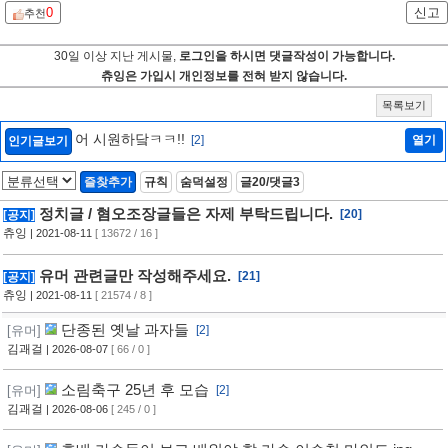
0
신고
추천
30일 이상 지난 게시물,
로그인을 하시면 댓글작성이 가능합니다.
츄잉은 가입시 개인정보를 전혀 받지 않습니다.
목록보기
어 시원하닼ㅋㅋ!!
[2]
열기
인기글보기
즐찾추가
규칙
숨덕설정
글20/댓글3
정치글 / 혐오조장글들은 자제 부탁드립니다.
[20]
[공지]
츄잉
| 2021-08-11
[ 13672 / 16 ]
유머 관련글만 작성해주세요.
[21]
[공지]
츄잉
| 2021-08-11
[ 21574 / 8 ]
단종된 옛날 과자들
[유머]
[2]
김괘걸
| 2026-08-07
[ 66 / 0 ]
소림축구 25년 후 모습
[유머]
[2]
김괘걸
| 2026-08-06
[ 245 / 0 ]