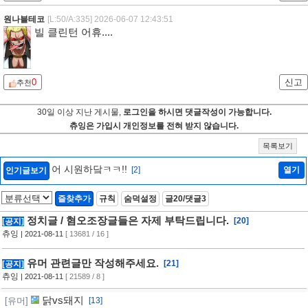
원나블테코
[L:50/A:335]
2026-06-07 12:43:51
빌 클린턴 어휴....
0
신고
추천
30일 이상 지난 게시물,
로그인을 하시면 댓글작성이 가능합니다.
츄잉은 가입시 개인정보를 전혀 받지 않습니다.
목록보기
어 시원하닼ㅋㅋ!!
[2]
열기
인기글보기
즐찾추가
규칙
숨덕설정
글20/댓글3
정치글 / 혐오조장글들은 자제 부탁드립니다.
[20]
[공지]
츄잉
| 2021-08-11
[ 13681 / 16 ]
유머 관련글만 작성해주세요.
[21]
[공지]
츄잉
| 2021-08-11
[ 21589 / 8 ]
닭vs돼지
[유머]
[13]