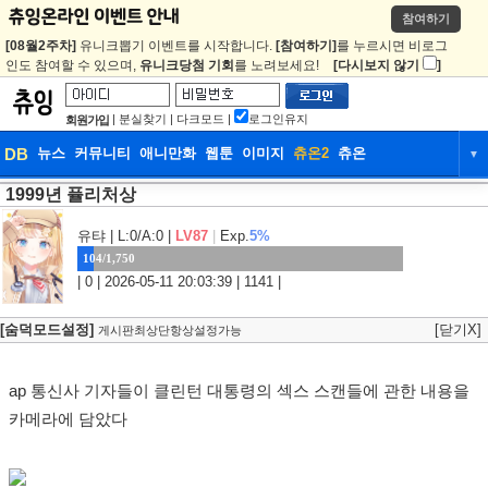
참여하기
[08월2주차]
유니크뽑기 이벤트를 시작합니다.
[참여하기]
를 누르시면 비로그
인도 참여할 수 있으며,
유니크당첨 기회
를 노려보세요!
[다시보지 않기
]
|
분실찾기
|
다크모드
|
로그인유지
회원가입
DB
뉴스
커뮤니티
애니만화
웹툰
이미지
츄온2
츄온
▼
1999년 퓰리처상
DB
뉴스
커뮤니티
애니만화
웹툰
이미지
츄온2
츄온
유탸
| L:0/A:0 |
LV87
|
Exp.
5%
104/1,750
| 0 | 2026-05-11 20:03:39 | 1141 |
[숨덕모드설정]
[닫기X]
게시판최상단항상설정가능
ap 통신사 기자들이 클린턴 대통령의 섹스 스캔들에 관한 내용을
카메라에 담았다