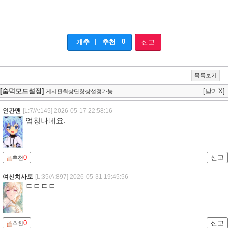
|
0
개추
추천
신고
목록보기
[숨덕모드설정]
[닫기X]
게시판최상단항상설정가능
인간맨
[L:7/A:145]
2026-05-17 22:58:16
엄청나네요.
0
신고
추천
여신치사토
[L:35/A:897]
2026-05-31 19:45:56
ㄷㄷㄷㄷ
0
신고
추천