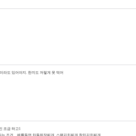
이라도 있어야지. 한끼도 저렇게 못 먹어
민 조금 하고1
다는 조건... 예를들면 차돌된장찌개, 스팸김치찌개 참치김치찌개