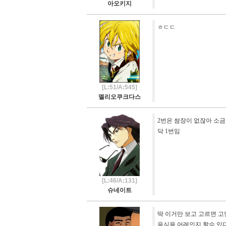
아오키지
ㅎㄷㄷ
[L:51/A:545]
멜리오쿠크다스
2번은 쌈장이 없잖아 소금
닥 1번임
[L:46/A:131]
슈네이트
딱 이거만 보고 고르면 고
음식을 어레인지 할수 있