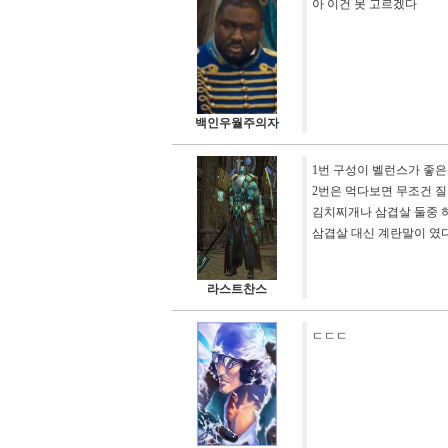
아 이건 못 고르겠다
백인우월주의자
1번 구성이 벨런스가 좋
2번은 먹다보면 무조건 
김치찌개나 삼겹살 둘중 
삼겹살 대신 계란말이 였다
라스트찬스
ㄷㄷㄷ