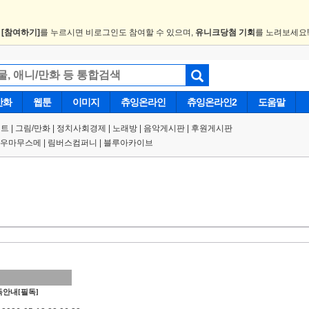
.
[참여하기]
를 누르시면 비로그인도 참여할 수 있으며,
유니크당첨 기회
를 노려보세요
만화
웹툰
이미지
츄잉온라인
츄잉온라인2
도움말
트 |
그림/만화
|
정치사회경제
|
노래방
|
음악게시판
|
후원게시판
우마무스메
|
림버스컴퍼니
|
블루아카이브
안내[필독]