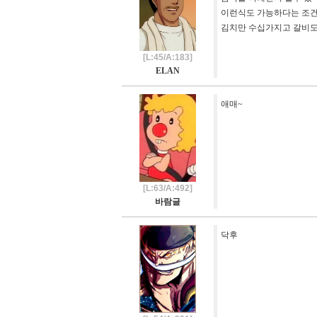
이런식도 가능하다는 조건이 
김치만 수십가지고 갈비도
[L:45/A:183]
ELAN
애매~
[L:63/A:492]
바람글
닥후