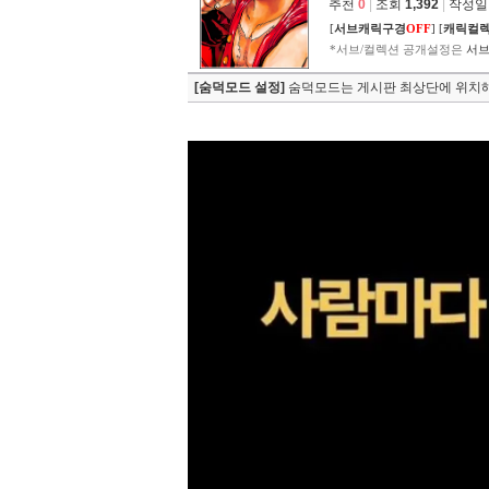
추천
0
|
조회
1,392
|
작성일 2
[
서브캐릭구경
OFF
]
[
캐릭컬
*서브/컬렉션 공개설정은
서브
[숨덕모드 설정]
숨덕모드는 게시판 최상단에 위치해