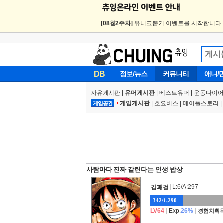
[08월2주차]
유니크뽑기 이벤트를 시작합니다
DB
정보/뉴스
커뮤니티
애니/
자유게시판
|
유머게시판
|
베스트유머
|
운동다이어
게임게시판
|
호요버스
|
메이플스토리
|
게임공간
사람마다 진짜 갈린다는 인생 밥상
|
L:6/A:297
김괘걸
342/1,290
LV64
|
Exp.
26%
|
경험치획득