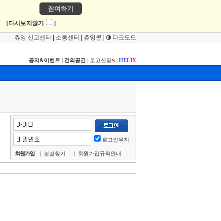
참여하기
!
[다시보지않기
]
츄잉 신고센터
|
소통센터
|
츄잉콘
|
다크모드
공지&이벤트
|
건의공간
|
로고신청
|
H
E
L
I
X
N
로그인유지
회원가입
|
분실찾기
|
회원가입규칙안내