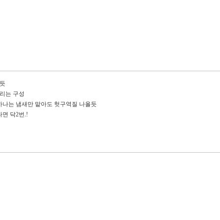
은듯
질리는 구성
하나는 냄새만 맡아도 헛구역질 나올듯
면 닥2번.!