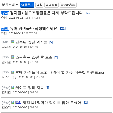
즐찾추가
규칙
숨덕설정
글20/댓글3
정치글 / 혐오조장글들은 자제 부탁드립니다.
[20]
[공지]
츄잉
| 2021-08-11
[ 13674 / 16 ]
유머 관련글만 작성해주세요.
[21]
[공지]
츄잉
| 2021-08-11
[ 21578 / 8 ]
단종된 옛날 과자들
[유머]
[5]
김괘걸
| 2026-08-07
[ 128 / 0 ]
소림축구 25년 후 모습
[유머]
[2]
김괘걸
| 2026-08-06
[ 275 / 0 ]
후배 가수들이 보고 배워야 할 가수 이승철 마인드.jpg
[유머]
나스닥떡상
| 2026-08-06
[ 212 / 0 ]
케이블 정리 지옥
[유머]
[4]
김괘걸
| 2026-08-05
[ 367 / 0 ]
저길 봐! 엄마가 먹이를 잡아 오셨어!
[유머]
[2]
햄스터
| 2026-08-05
[ 391 / 0 ]