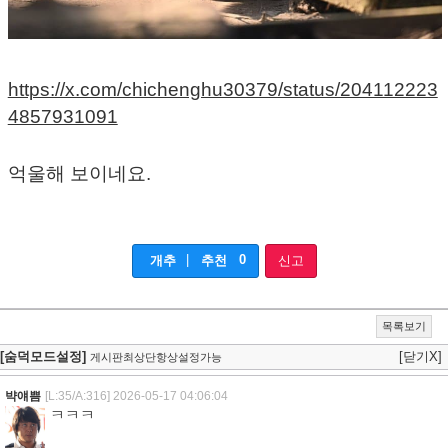
https://x.com/chichenghu30379/status/204112223
4857931091
억울해 보이네요.
|
0
개추
추천
신고
목록보기
[숨덕모드설정]
[닫기X]
게시판최상단항상설정가능
뱍얘쁨
[L:35/A:316]
2026-05-17 04:06:04
ㅋㅋㅋ