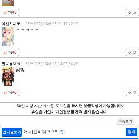
0
신고
추천
여신치사토
[L:35/A:897]
2026-05-31 19:42:19
ㅋㅋㅋㅋㅋ
0
신고
추천
원나블테코
[L:50/A:335]
2026-06-14 09:54:29
심멎
0
신고
추천
30일 이상 지난 게시물,
로그인을 하시면 댓글작성이 가능합니다.
츄잉은 가입시 개인정보를 전혀 받지 않습니다.
목록보기
어 시원하닼ㅋㅋ!!
[2]
열기
인기글보기