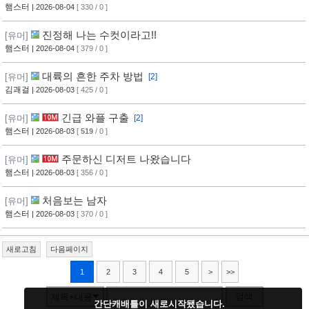
햄스터
| 2026-08-04
[ 330 / 0 ]
진정해 나는 수컷이라고!!
[유머]
햄스터
| 2026-08-04
[ 379 / 0 ]
대륙의 흔한 주차 방법
[유머]
[2]
김괘걸
| 2026-08-03
[ 425 / 0 ]
긴급 와플 구출
[유머]
[2]
햄스터
| 2026-08-03
[
519
/ 0 ]
주문하신 디저트 나왔습니다
[유머]
햄스터
| 2026-08-03
[ 356 / 0 ]
처음보는 남자
[유머]
햄스터
| 2026-08-03
[ 370 / 0 ]
새로고침
다음페이지
1
2
3
4
5
>
>>
검색
제목+내용
간단캐배틀이 새로시작됐습니다.