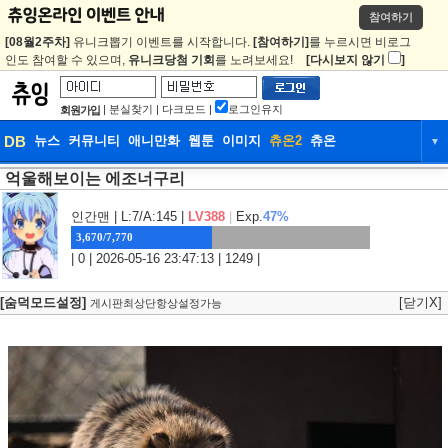
참여하기
[08월2주차]
유니크뽑기 이벤트를 시작합니다.
[참여하기]
를 누르시면 비로그
인도 참여할 수 있으며,
유니크당첨 기회
를 노려보세요!
[다시보지 않기
]
|
분실찾기
|
다크모드
|
로그인유지
회원가입
DB
뉴스
커뮤니티
애니만화
웹툰
이미지
츄온2
츄온
▼
억울해보이는 에조너구리
DB
뉴스
커뮤니티
애니만화
웹툰
이미지
츄온2
츄온
인간맨
| L:7/A:145 |
LV388
|
Exp.
47%
3,670/7,770
| 0 | 2026-05-16 23:47:13 | 1249 |
[숨덕모드설정]
[닫기X]
게시판최상단항상설정가능