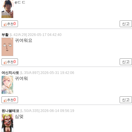
eㄷㄷ
0
신고
추천
부활
[L:42/A:29]
2026-05-17 04:42:40
귀여워요
0
신고
추천
여신치사토
[L:35/A:897]
2026-05-31 19:42:06
귀여워
0
신고
추천
원나블테코
[L:50/A:335]
2026-06-14 09:56:19
심멎