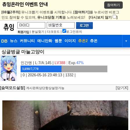
참여하기
[08월2주차]
유니크뽑기 이벤트를 시작합니다.
[참여하기]
를 누르시면 비로그
인도 참여할 수 있으며,
유니크당첨 기회
를 노려보세요!
[다시보지 않기
]
|
분실찾기
|
다크모드
|
로그인유지
회원가입
DB
뉴스
커뮤니티
애니만화
웹툰
이미지
츄온2
츄온
▼
싱글벙글 마눌고양이
DB
뉴스
커뮤니티
애니만화
웹툰
이미지
츄온2
츄온
인간맨
| L:7/A:145 |
LV388
|
Exp.
47%
3,690/7,770
| 0 | 2026-05-16 23:48:13 | 1332 |
[숨덕모드설정]
[닫기X]
게시판최상단항상설정가능