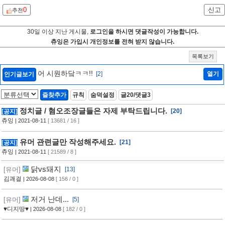
0
신고
추천
30일 이상 지난 게시물,
로그인을 하시면 댓글작성이 가능합니다.
츄잉은 가입시 개인정보를 전혀 받지 않습니다.
목록보기
어 시원하닼ㅋㅋ!!
[2]
열기
인기글보기
즐찾추가
규칙
숨덕설정
글20/댓글3
정치글 / 혐오조장글들은 자제 부탁드립니다.
[20]
[공지]
츄잉
| 2021-08-11
[ 13681 / 16 ]
유머 관련글만 작성해주세요.
[21]
[공지]
츄잉
| 2021-08-11
[ 21589 / 8 ]
닭vs돼지
[유머]
[13]
김괘걸
| 2026-08-08
[ 156 / 0 ]
저거 난데...
[유머]
[5]
♥디지땅♥
| 2026-08-08
[ 182 / 0 ]