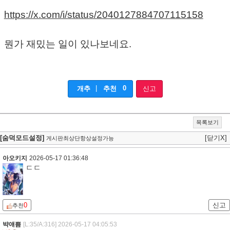
https://x.com/i/status/2040127884707115158
뭔가 재밌는 일이 있나보네요.
|
0
개추
추천
신고
목록보기
[숨덕모드설정]
[닫기X]
게시판최상단항상설정가능
아오키지
2026-05-17 01:36:48
ㄷㄷ
0
신고
추천
뱍얘쁨
[L:35/A:316]
2026-05-17 04:05:53