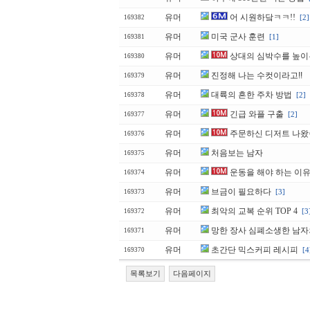
유머
어 시원하닼ㅋㅋ!!
[2]
169382
유머
미국 군사 훈련
[1]
169381
유머
상대의 심박수를 높이
169380
유머
진정해 나는 수컷이라고!!
169379
유머
대륙의 흔한 주차 방법
[2]
169378
유머
긴급 와플 구출
[2]
169377
유머
주문하신 디저트 나
169376
유머
처음보는 남자
169375
유머
운동을 해야 하는 이
169374
유머
브금이 필요하다
[3]
169373
유머
최악의 교복 순위 TOP 4
[3
169372
유머
망한 장사 심폐소생한 남자
169371
유머
초간단 믹스커피 레시피
[4
169370
목록보기
다음페이지