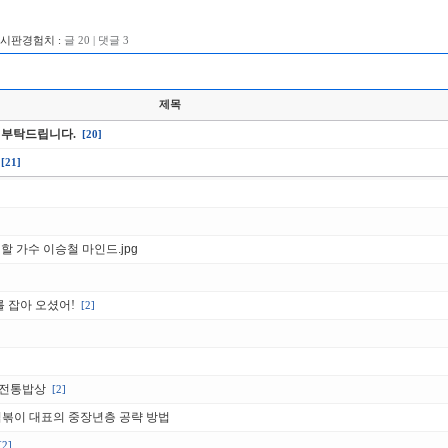
게시판경험치 :
글 20 | 댓글 3
제목
 부탁드립니다.
[20]
[21]
할 가수 이승철 마인드.jpg
를 잡아 오셨어!
[2]
 전통밥상
[2]
떡볶이 대표의 중장년층 공략 방법
[2]