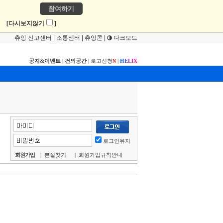
참여하기
!
[다시보지않기
]
츄잉 신고센터
|
소통센터
|
츄잉콘
|
다크모드
공지&이벤트
|
건의공간
|
로고신청
|
H
E
L
I
X
N
로그인유지
회원가입
|
분실찾기
|
회원가입규칙안내