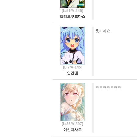
[L:51/A:545]
멜리오쿠크다스
웃기네요.
[L:7/A:145]
인간맨
ㅋㅋㅋㅋㅋㅋㅋ
[L:35/A:897]
여신치사토