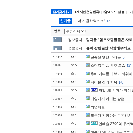
즐겨찾기추가
[게시판운영원칙]
|
[숨덕모드 설정]
| 
인기글
어 시원하닼ㅋㅋ!!
[2]
번호
|
|
정보공지
정치글 / 혐오조장글들은 자제
정보공지
유머 관련글만 작성해주세요.
유머
단종된 옛날 과자들
[2]
169392
유머
소림축구 25년 후 모습
[2]
169391
유머
후배 가수들이 보고 배워야 
169390
유머
케이블 정리 지옥
[4]
169389
유머
저길 봐! 엄마가 먹이
169388
유머
게임에서 이기는 방법
169387
유머
최면어플
169386
유머
모두가 인정하는 한국인의
169385
유머
연매출 2700억 두끼
169384
유머
하루에 500만원 버는 방법
169383