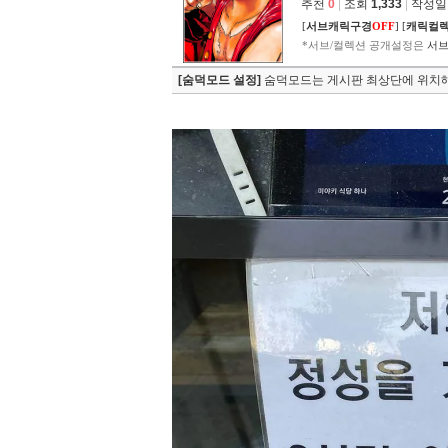
추천
0
|
조회
1,333
|
작성일 2
[
서브캐릭구경
OFF
]
[
캐릭컬
*서브/컬렉션 공개설정은
서브
[숨덕모드 설정]
숨덕모드는 게시판 최상단에 위치해