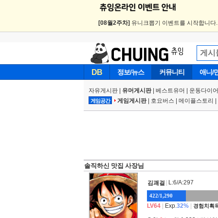
[08월2주차]
유니크뽑기 이벤트를 시작합니다
DB
정보/뉴스
커뮤니티
애니/
자유게시판
|
유머게시판
|
베스트유머
|
운동다이어
게임게시판
|
호요버스
|
메이플스토리
|
게임공간
솔직하신 맛집 사장님
|
L:6/A:297
김괘걸
422/1,290
LV64
|
Exp.
32%
|
경험치획득