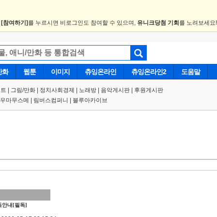
.
[참여하기]
를 누르시면 비로그인도 참여할 수 있으며,
유니크당첨 기회
를 노려보세요
만화
웹툰
이미지
츄잉온라인
츄잉온라인2
도움말
트 |
그림/만화
|
정치사회경제
|
노래방
|
음악게시판
|
후원게시판
우마무스메
|
림버스컴퍼니
|
블루아카이브
안내[필독]