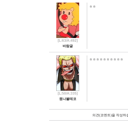
ㅎㅎ
[L:63/A:492]
바람글
ㅎㅎㅎㅎㅎㅎㅎㅎㅎㅎ
[L:50/A:335]
원나블테코
의견(코멘트)을 작성하실