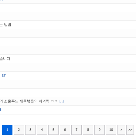
는 방법
왔습니다
유
[5]
]
의 소울푸드 제육볶음의 파괴력 ㅋㅋ
[5]
]
1
2
3
4
5
6
7
8
9
10
>
>>