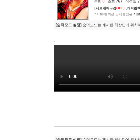
추천
0
|
조회
767
|
작성일 202
[
서브캐릭구경
OFF
]
[
캐릭컬
*서브/컬렉션 공개설정은
서브
[숨덕모드 설정]
숨덕모드는 게시판 최상단에 위치해
.
[숨덕모드 설정]
숨덕모드는 게시판 최상단에 위치해