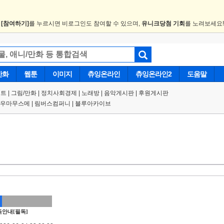
.
[참여하기]
를 누르시면 비로그인도 참여할 수 있으며,
유니크당첨 기회
를 노려보세요
만화
웹툰
이미지
츄잉온라인
츄잉온라인2
도움말
트 |
그림/만화
|
정치사회경제
|
노래방
|
음악게시판
|
후원게시판
우마무스메
|
림버스컴퍼니
|
블루아카이브
안내[필독]