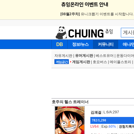
[08월2주차]
유니크뽑기 이벤트를 시작합니다
DB
정보/뉴스
커뮤니티
애니/
자유게시판
|
유머게시판
|
베스트유머
|
운동다이어
게임게시판
|
호요버스
|
메이플스토리
|
게임공간
호주의 헬스 트레이너
|
L:6/A:297
김괘걸
782/1,290
LV64
|
Exp.
60%
|
경험치획득