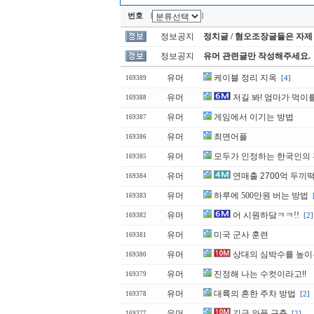
번호
|
|
정보공지
정치글 / 혐오조장글들은 자제
정보공지
유머 관련글만 작성해주세요.
유머
케이블 정리 지옥
[4]
169389
유머
저길 봐! 엄마가 먹이
169388
유머
게임에서 이기는 방법
169387
유머
최면어플
169386
유머
모두가 인정하는 한국인의
169385
유머
연매출 2700억 두끼
169384
유머
하루에 500만원 버는 방법
169383
유머
어 시원하닼ㅋㅋ!!
[2]
169382
유머
미국 군사 훈련
169381
유머
상대의 심박수를 높이
169380
유머
진정해 나는 수컷이라고!!
169379
유머
대륙의 흔한 주차 방법
[2]
169378
유머
긴급 와플 구출
[2]
169377