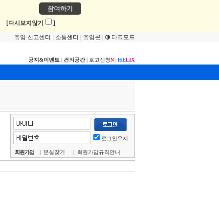
참여하기
!
[다시보지않기
]
츄잉 신고센터
|
소통센터
|
츄잉콘
|
다크모드
공지&이벤트
|
건의공간
|
로고신청
|
H
E
L
I
X
N
로그인유지
회원가입
|
분실찾기
|
회원가입규칙안내