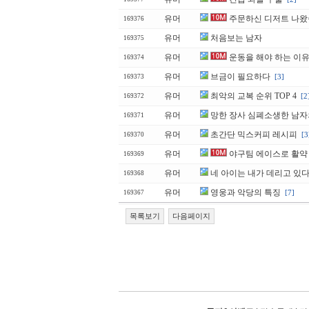
유머
주문하신 디저트 나
169376
유머
처음보는 남자
169375
유머
운동을 해야 하는 이
169374
유머
브금이 필요하다
[3]
169373
유머
최악의 교복 순위 TOP 4
[2
169372
유머
망한 장사 심폐소생한 남자
169371
유머
초간단 믹스커피 레시피
[3
169370
유머
야구팀 에이스로 활약 
169369
유머
네 아이는 내가 데리고 있다
169368
유머
영웅과 악당의 특징
[7]
169367
목록보기
다음페이지