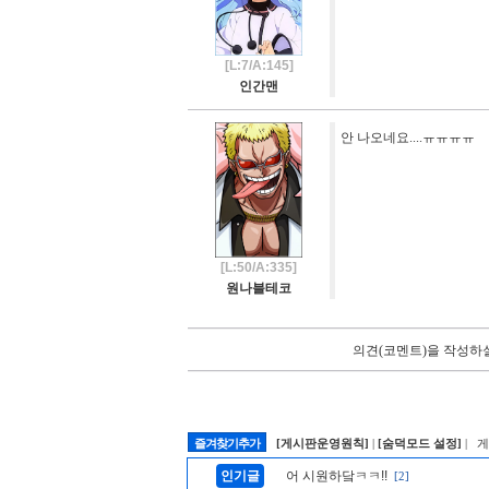
[L:7/A:145]
인간맨
안 나오네요....ㅠㅠㅠㅠ
[L:50/A:335]
원나블테코
의견(코멘트)을 작성하실
즐겨찾기추가
[게시판운영원칙]
|
[숨덕모드 설정]
| 
인기글
어 시원하닼ㅋㅋ!!
[2]