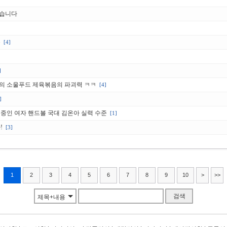
왔습니다
유
[4]
]
의 소울푸드 제육볶음의 파괴력 ㅋㅋ
[4]
]
중인 여자 핸드볼 국대 김온아 실력 수준
[1]
!
[3]
1
2
3
4
5
6
7
8
9
10
>
>>
검색
제목+내용