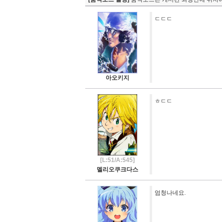
ㄷㄷㄷ
아오키지
ㅎㄷㄷ
[L:51/A:545]
멜리오쿠크다스
엄청나네요.