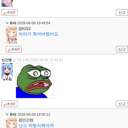
0
신고
추천
유탸
2026-06-06 19:49:54
@IUS2
어이가 죽어버렸어요
0
신고
추천
인간맨
[L:7/A:145]
2026-06-06 15:43:11
0
신고
추천
유탸
2026-06-06 19:50:12
@인간맨
난소 커팅식해야져