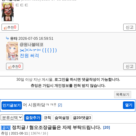
ㄷㄷㄷ
0
신고
추천
유탸
2026-07-05 16:59:51
@원나블테코
✂️✂✁✃✄ ( [ { } ] )
전원 써걱
0
신고
추천
30일 이상 지난 게시물,
로그인을 하시면 댓글작성이 가능합니다.
츄잉은 가입시 개인정보를 전혀 받지 않습니다.
목록보기
어 시원하닼ㅋㅋ!!
[2]
열기
인기글보기
즐찾추가
규칙
숨덕설정
글20/댓글3
정치글 / 혐오조장글들은 자제 부탁드립니다.
[20]
[공지]
츄잉
| 2021-08-11
[ 13674 / 16 ]