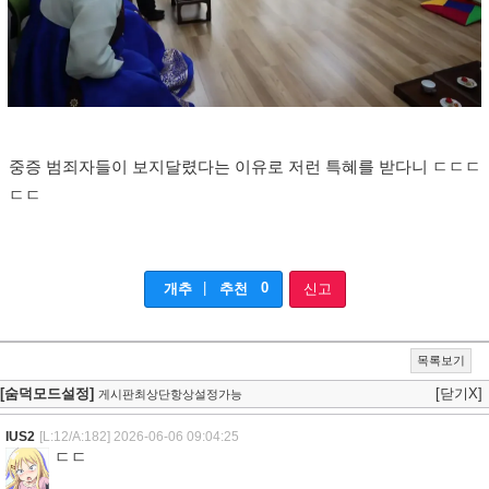
중증 범죄자들이 보지달렸다는 이유로 저런 특혜를 받다니 ㄷㄷㄷ
ㄷㄷ
|
0
개추
추천
신고
목록보기
[숨덕모드설정]
[닫기X]
게시판최상단항상설정가능
IUS2
[L:12/A:182]
2026-06-06 09:04:25
ㄷㄷ