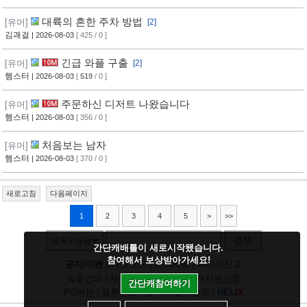
대륙의 흔한 주차 방법
[유머]
[2]
김괘걸
| 2026-08-03
[ 425 / 0 ]
긴급 와플 구출
[유머]
[2]
햄스터
| 2026-08-03
[
519
/ 0 ]
주문하신 디저트 나왔습니다
[유머]
햄스터
| 2026-08-03
[ 356 / 0 ]
처음보는 남자
[유머]
햄스터
| 2026-08-03
[ 370 / 0 ]
새로고침
다음페이지
1
2
3
4
5
>
>>
검색
제목+내용
간단캐배틀이 새로시작됐습니다.
참여해서 보상받아가세요!
공지/이벤
|
다크모드
|
건의사항
|
이미지신고
작품건의
|
캐릭건의
|
기타디비
|
게시판신청
간단캐참여하기
PC버전
|
클론신고
|
정지/패널티문의
|
H
E
L
I
X