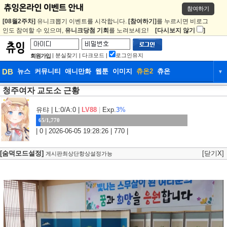
참여하기
[08월2주차]
유니크뽑기 이벤트를 시작합니다.
[참여하기]
를 누르시면 비로그
인도 참여할 수 있으며,
유니크당첨 기회
를 노려보세요!
[다시보지 않기
]
|
분실찾기
|
다크모드
|
로그인유지
회원가입
DB
뉴스
커뮤니티
애니만화
웹툰
이미지
츄온2
츄온
▼
청주여자 교도소 근황
DB
뉴스
커뮤니티
애니만화
웹툰
이미지
츄온2
츄온
유탸
| L:0/A:0 |
LV88
|
Exp.
3%
65/1,770
| 0 | 2026-06-05 19:28:26 | 770 |
[숨덕모드설정]
[닫기X]
게시판최상단항상설정가능