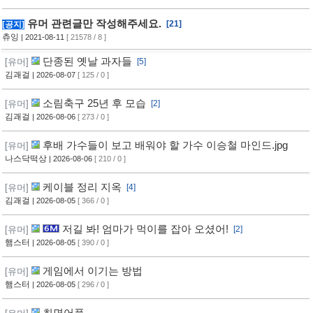
유머 관련글만 작성해주세요.
[21]
[공지]
츄잉
| 2021-08-11
[ 21578 / 8 ]
단종된 옛날 과자들
[유머]
[5]
김괘걸
| 2026-08-07
[ 125 / 0 ]
소림축구 25년 후 모습
[유머]
[2]
김괘걸
| 2026-08-06
[ 273 / 0 ]
후배 가수들이 보고 배워야 할 가수 이승철 마인드.jpg
[유머]
나스닥떡상
| 2026-08-06
[ 210 / 0 ]
케이블 정리 지옥
[유머]
[4]
김괘걸
| 2026-08-05
[ 366 / 0 ]
저길 봐! 엄마가 먹이를 잡아 오셨어!
[유머]
[2]
햄스터
| 2026-08-05
[ 390 / 0 ]
게임에서 이기는 방법
[유머]
햄스터
| 2026-08-05
[ 296 / 0 ]
최면어플