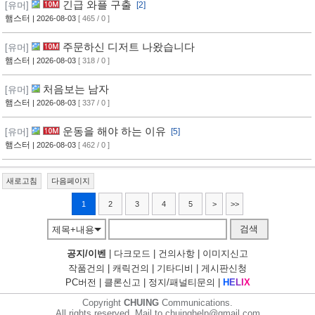
긴급 와플 구출
[유머]
[2]
햄스터
| 2026-08-03
[ 465 / 0 ]
주문하신 디저트 나왔습니다
[유머]
햄스터
| 2026-08-03
[ 318 / 0 ]
처음보는 남자
[유머]
햄스터
| 2026-08-03
[ 337 / 0 ]
운동을 해야 하는 이유
[유머]
[5]
햄스터
| 2026-08-03
[ 462 / 0 ]
새로고침
다음페이지
1
2
3
4
5
>
>>
검색
제목+내용
공지/이벤
|
다크모드
|
건의사항
|
이미지신고
작품건의
|
캐릭건의
|
기타디비
|
게시판신청
PC버전
|
클론신고
|
정지/패널티문의
|
H
E
L
I
X
Copyright
CHUING
Communications.
All rights reserved. Mail to chuinghelp@gmail.com