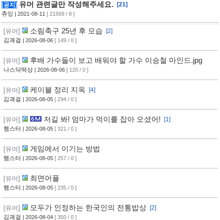
유머 관련글만 작성해주세요.
[21]
[공지]
츄잉
| 2021-08-11
[ 21569 / 8 ]
소림축구 25년 후 모습
[유머]
[2]
김괘걸
| 2026-08-06
[ 149 / 0 ]
후배 가수들이 보고 배워야 할 가수 이승철 마인드.jpg
[유머]
나스닥떡상
| 2026-08-06
[ 120 / 0 ]
케이블 정리 지옥
[유머]
[4]
김괘걸
| 2026-08-05
[ 294 / 0 ]
저길 봐! 엄마가 먹이를 잡아 오셨어!
[유머]
[1]
햄스터
| 2026-08-05
[ 321 / 0 ]
게임에서 이기는 방법
[유머]
햄스터
| 2026-08-05
[ 257 / 0 ]
최면어플
[유머]
햄스터
| 2026-08-05
[ 235 / 0 ]
모두가 인정하는 한국인의 전통밥상
[유머]
[2]
김괘걸
| 2026-08-04
[ 350 / 0 ]