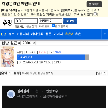
참여하기
[08월2주차]
유니크뽑기 이벤트를 시작합니다.
[참여하기]
를 누르시면 비로그
인도 참여할 수 있으며,
유니크당첨 기회
를 노려보세요!
[다시보지 않기
]
|
분실찾기
|
다크모드
|
로그인유지
회원가입
DB
뉴스
커뮤니티
애니만화
웹툰
이미지
츄온2
츄온
▼
썬남 월급이 290이래
DB
뉴스
커뮤니티
애니만화
웹툰
이미지
츄온2
츄온
유탸
| L:0/A:0 |
LV86
|
Exp.
94%
1,634/1,730
| 0 | 2026-05-11 19:43:56 | 1133 |
[숨덕모드설정]
[닫기X]
게시판최상단항상설정가능