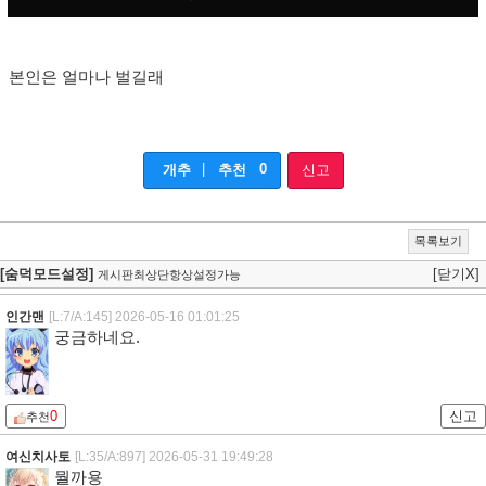
본인은 얼마나 벌길래
|
0
개추
추천
신고
목록보기
[숨덕모드설정]
[닫기X]
게시판최상단항상설정가능
인간맨
[L:7/A:145]
2026-05-16 01:01:25
궁금하네요.
0
신고
추천
여신치사토
[L:35/A:897]
2026-05-31 19:49:28
뭘까용