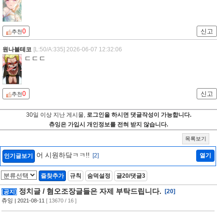
0
신고
추천
원나블테코
[L:50/A:335]
2026-06-07 12:32:06
ㄷㄷㄷ
0
신고
추천
30일 이상 지난 게시물,
로그인을 하시면 댓글작성이 가능합니다.
츄잉은 가입시 개인정보를 전혀 받지 않습니다.
목록보기
어 시원하닼ㅋㅋ!!
[2]
열기
인기글보기
즐찾추가
규칙
숨덕설정
글20/댓글3
정치글 / 혐오조장글들은 자제 부탁드립니다.
[20]
[공지]
츄잉
| 2021-08-11
[ 13670 / 16 ]