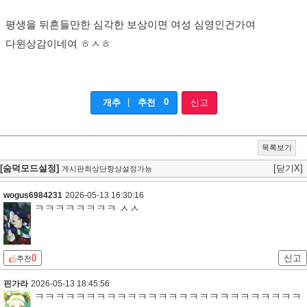
평생을 뒤흔들만한 심각한 보상이면 여성 심영인건가여
다윈상감이네여 ㅎㅅㅎ
|
0
개추
추천
신고
목록보기
[숨덕모드설정]
[닫기X]
게시판최상단항상설정가능
wogus6984231
2026-05-13 16:30:16
ㅋㅋㅋㅋㅋㅋㅋㅋ ㅅㅅ
0
신고
추천
핀가라
2026-05-13 18:45:56
ㅋㅋㅋㅋㅋㅋㅋㅋㅋㅋㅋㅋㅋㅋㅋㅋㅋㅋㅋㅋㅋㅋㅋㅋㅋㅋ