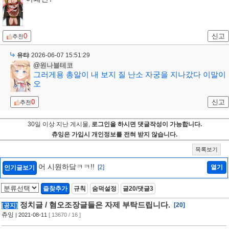
0
신고
추천
유탸
2026-06-07 15:51:29
@원나블테코
그러게용 총알이 내 보지 질 난소 자궁을 지나갔다 이말이
오
0
신고
추천
30일 이상 지난 게시물,
로그인을 하시면 댓글작성이 가능합니다.
츄잉은 가입시 개인정보를 전혀 받지 않습니다.
목록보기
어 시원하닼ㅋㅋ!!
[2]
열기
인기글보기
즐찾추가
규칙
숨덕설정
글20/댓글3
정치글 / 혐오조장글들은 자제 부탁드립니다.
[20]
[공지]
츄잉
| 2021-08-11
[ 13670 / 16 ]