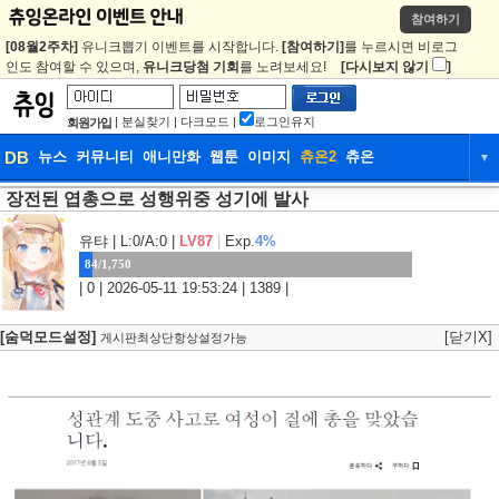
참여하기
[08월2주차]
유니크뽑기 이벤트를 시작합니다.
[참여하기]
를 누르시면 비로그
인도 참여할 수 있으며,
유니크당첨 기회
를 노려보세요!
[다시보지 않기
]
|
분실찾기
|
다크모드
|
로그인유지
회원가입
DB
뉴스
커뮤니티
애니만화
웹툰
이미지
츄온2
츄온
▼
장전된 엽총으로 성행위중 성기에 발사
DB
뉴스
커뮤니티
애니만화
웹툰
이미지
츄온2
츄온
유탸
| L:0/A:0 |
LV87
|
Exp.
4%
84/1,750
| 0 | 2026-05-11 19:53:24 | 1389 |
[숨덕모드설정]
[닫기X]
게시판최상단항상설정가능