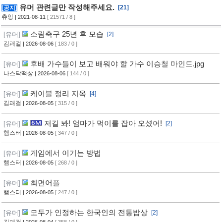
유머 관련글만 작성해주세요.
[21]
[공지]
츄잉
| 2021-08-11
[ 21571 / 8 ]
소림축구 25년 후 모습
[유머]
[2]
김괘걸
| 2026-08-06
[ 183 / 0 ]
후배 가수들이 보고 배워야 할 가수 이승철 마인드.jpg
[유머]
나스닥떡상
| 2026-08-06
[ 144 / 0 ]
케이블 정리 지옥
[유머]
[4]
김괘걸
| 2026-08-05
[ 315 / 0 ]
저길 봐! 엄마가 먹이를 잡아 오셨어!
[유머]
[2]
햄스터
| 2026-08-05
[ 347 / 0 ]
게임에서 이기는 방법
[유머]
햄스터
| 2026-08-05
[ 268 / 0 ]
최면어플
[유머]
햄스터
| 2026-08-05
[ 247 / 0 ]
모두가 인정하는 한국인의 전통밥상
[유머]
[2]
김괘걸
| 2026-08-04
[ 358 / 0 ]