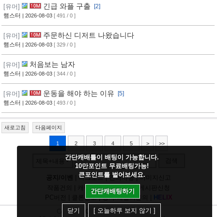
긴급 와플 구출
[유머]
[2]
햄스터
| 2026-08-03
[ 491 / 0 ]
주문하신 디저트 나왔습니다
[유머]
햄스터
| 2026-08-03
[ 329 / 0 ]
처음보는 남자
[유머]
햄스터
| 2026-08-03
[ 344 / 0 ]
운동을 해야 하는 이유
[유머]
[5]
햄스터
| 2026-08-03
[ 493 / 0 ]
새로고침
다음페이지
1
2
3
4
5
>
>>
간단캐배틀이 배팅이 가능합니다.
검색
제목+내용
10만포인트 무료배팅가능!
큰포인트를 벌어보세요.
공지/이벤
|
다크모드
|
건의사항
|
이미지신고
작품건의
|
캐릭건의
|
기타디비
|
게시판신청
간단캐배팅하기
PC버전
|
클론신고
|
정지/패널티문의
|
H
E
L
I
X
닫기
[ 오늘하루 보지 않기 ]
Copyright
CHUING
Communications.