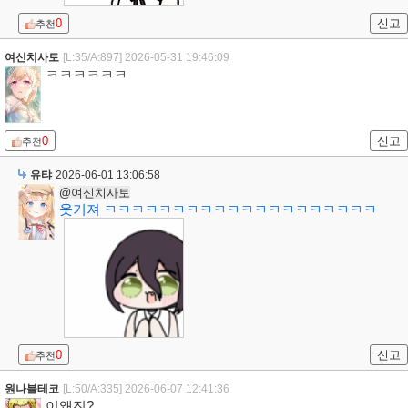
0
신고
추천
여신치사토
[L:35/A:897]
2026-05-31 19:46:09
ㅋㅋㅋㅋㅋㅋ
0
신고
추천
유탸
2026-06-01 13:06:58
@여신치사토
웃기져 ㅋㅋㅋㅋㅋㅋㅋㅋㅋㅋㅋㅋㅋㅋㅋㅋㅋㅋㅋㅋ
0
신고
추천
원나블테코
[L:50/A:335]
2026-06-07 12:41:36
이왜진?