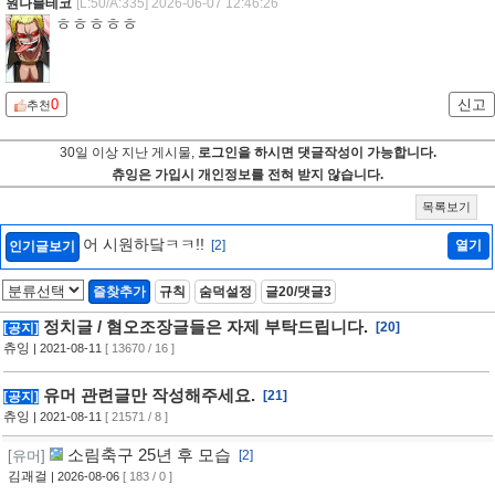
원나블테코
[L:50/A:335]
2026-06-07 12:46:26
ㅎㅎㅎㅎㅎ
0
신고
추천
30일 이상 지난 게시물,
로그인을 하시면 댓글작성이 가능합니다.
츄잉은 가입시 개인정보를 전혀 받지 않습니다.
목록보기
어 시원하닼ㅋㅋ!!
[2]
열기
인기글보기
즐찾추가
규칙
숨덕설정
글20/댓글3
정치글 / 혐오조장글들은 자제 부탁드립니다.
[20]
[공지]
츄잉
| 2021-08-11
[ 13670 / 16 ]
유머 관련글만 작성해주세요.
[21]
[공지]
츄잉
| 2021-08-11
[ 21571 / 8 ]
소림축구 25년 후 모습
[유머]
[2]
김괘걸
| 2026-08-06
[ 183 / 0 ]