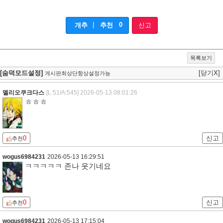
|
0
개추
추천
신고
목록보기
[숨덕모드설정]
[닫기X]
게시판최상단항상설정가능
멜리오쿠크다스
[L:51/A:545]
2026-05-13 08:01:26
ㅎㅎㅎ
0
신고
추천
wogus6984231
2026-05-13 16:29:51
ㅋㅋㅋㅋㅋ 존나 웃기네요
0
신고
추천
wogus6984231
2026-05-13 17:15:04