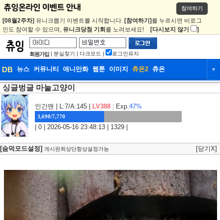
참여하기
[08월2주차]
유니크뽑기 이벤트를 시작합니다.
[참여하기]
를 누르시면 비로그
인도 참여할 수 있으며,
유니크당첨 기회
를 노려보세요!
[다시보지 않기
]
|
분실찾기
|
다크모드
|
로그인유지
회원가입
DB
뉴스
커뮤니티
애니만화
웹툰
이미지
츄온2
츄온
▼
싱글벙글 마눌고양이
DB
뉴스
커뮤니티
애니만화
웹툰
이미지
츄온2
츄온
인간맨
| L:7/A:145 |
LV388
|
Exp.
47%
3,690/7,770
| 0 | 2026-05-16 23:48:13 | 1329 |
[숨덕모드설정]
[닫기X]
게시판최상단항상설정가능