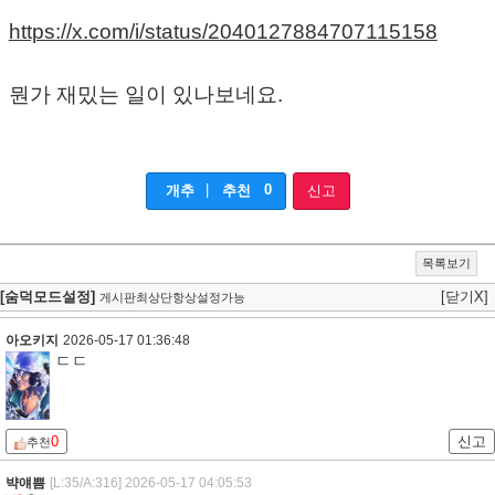
https://x.com/i/status/2040127884707115158
뭔가 재밌는 일이 있나보네요.
|
0
개추
추천
신고
목록보기
[숨덕모드설정]
[닫기X]
게시판최상단항상설정가능
아오키지
2026-05-17 01:36:48
ㄷㄷ
0
신고
추천
뱍얘쁨
[L:35/A:316]
2026-05-17 04:05:53