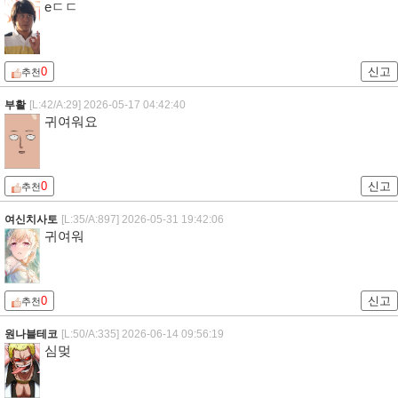
eㄷㄷ
0
신고
추천
부활
[L:42/A:29]
2026-05-17 04:42:40
귀여워요
0
신고
추천
여신치사토
[L:35/A:897]
2026-05-31 19:42:06
귀여워
0
신고
추천
원나블테코
[L:50/A:335]
2026-06-14 09:56:19
심멎