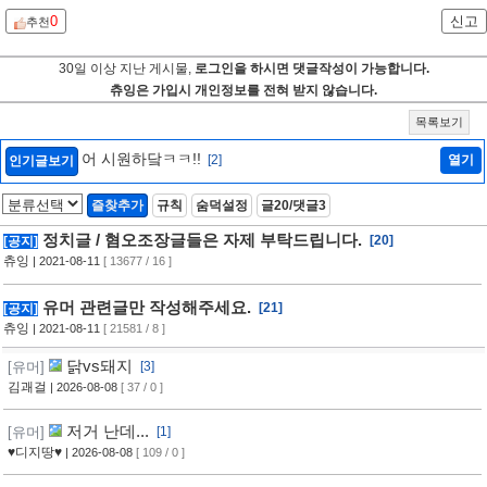
0
신고
추천
30일 이상 지난 게시물,
로그인을 하시면 댓글작성이 가능합니다.
츄잉은 가입시 개인정보를 전혀 받지 않습니다.
목록보기
어 시원하닼ㅋㅋ!!
[2]
열기
인기글보기
즐찾추가
규칙
숨덕설정
글20/댓글3
정치글 / 혐오조장글들은 자제 부탁드립니다.
[20]
[공지]
츄잉
| 2021-08-11
[ 13677 / 16 ]
유머 관련글만 작성해주세요.
[21]
[공지]
츄잉
| 2021-08-11
[ 21581 / 8 ]
닭vs돼지
[유머]
[3]
김괘걸
| 2026-08-08
[ 37 / 0 ]
저거 난데...
[유머]
[1]
♥디지땅♥
| 2026-08-08
[ 109 / 0 ]