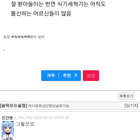
..
|
0
개추
추천
신고
목록보기
[숨덕모드설정]
[닫기X]
게시판최상단항상설정가능
인간맨
[L:7/A:145]
2026-05-18 20:55:35
그렇군요.