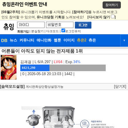
참여하기
[08월2주차]
유니크뽑기 이벤트를 시작합니다.
[참여하기]
를 누르시면 비로그
인도 참여할 수 있으며,
유니크당첨 기회
를 노려보세요!
[다시보지 않기
]
|
분실찾기
|
다크모드
|
로그인유지
회원가입
DB
뉴스
커뮤니티
애니만화
웹툰
이미지
츄온2
츄온
▼
어른들이 아직도 믿지 않는 전자제품 1위
DB
뉴스
커뮤니티
애니만화
웹툰
이미지
츄온2
츄온
김괘걸
| L:6/A:297 |
LV64
|
Exp.
34%
442/1,290
| 0 | 2026-05-18 20:13:03 | 1442 |
[숨덕모드설정]
[닫기X]
게시판최상단항상설정가능