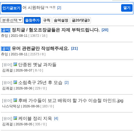
어 시원하닼ㅋㅋ!!
[2]
열기
인기글보기
즐찾추가
규칙
숨덕설정
글20/댓글3
정치글 / 혐오조장글들은 자제 부탁드립니다.
[20]
[공지]
츄잉
| 2021-08-11
[ 13672 / 16 ]
유머 관련글만 작성해주세요.
[21]
[공지]
츄잉
| 2021-08-11
[ 21573 / 8 ]
단종된 옛날 과자들
[유머]
김괘걸
| 2026-08-07
[ 8 / 0 ]
소림축구 25년 후 모습
[유머]
[2]
김괘걸
| 2026-08-06
[ 229 / 0 ]
후배 가수들이 보고 배워야 할 가수 이승철 마인드.jpg
[유머]
나스닥떡상
| 2026-08-06
[ 183 / 0 ]
케이블 정리 지옥
[유머]
[4]
김괘걸
| 2026-08-05
[ 335 / 0 ]