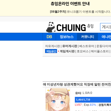
[08월2주차]
유니크뽑기 이벤트를 시작합니다
DB
정보/뉴스
커뮤니티
애니/
자유게시판
|
유머게시판
|
베스트유머
|
운동다이어
게임게시판
|
호요버스
|
메이플스토리
|
게임공간
얘 미성년자랑 성관계했어요 직장에 알린 전여친
|
L:0/A:0
유탸
1,464/1,750
LV87
|
Exp.
83%
|
경험치획득