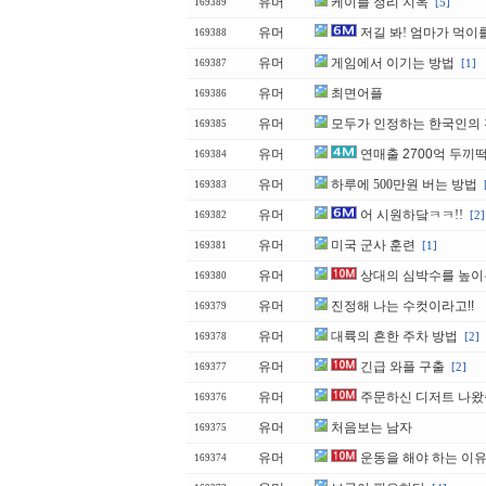
유머
케이블 정리 지옥
[5]
169389
유머
저길 봐! 엄마가 먹이
169388
유머
게임에서 이기는 방법
[1]
169387
유머
최면어플
169386
유머
모두가 인정하는 한국인의
169385
유머
연매출 2700억 두끼
169384
유머
하루에 500만원 버는 방법
169383
유머
어 시원하닼ㅋㅋ!!
[2]
169382
유머
미국 군사 훈련
[1]
169381
유머
상대의 심박수를 높이
169380
유머
진정해 나는 수컷이라고!!
169379
유머
대륙의 흔한 주차 방법
[2]
169378
유머
긴급 와플 구출
[2]
169377
유머
주문하신 디저트 나
169376
유머
처음보는 남자
169375
유머
운동을 해야 하는 이
169374