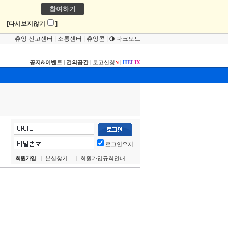
참여하기
!
[다시보지않기
]
츄잉 신고센터
|
소통센터
|
츄잉콘
|
다크모드
공지&이벤트
|
건의공간
|
로고신청
|
H
E
L
I
X
N
로그인유지
회원가입
|
분실찾기
|
회원가입규칙안내