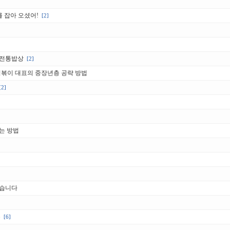
를 잡아 오셨어!
[2]
 전통밥상
[2]
떡볶이 대표의 중장년층 공략 방법
[2]
는 방법
왔습니다
유
[6]