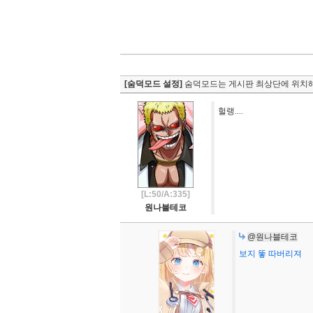
[숨덕모드 설정]
숨덕모드는 게시판 최상단에 위치해
헐랭....
[L:50/A:335]
원나블테코
@원나블테코
보지 똫 따버리져