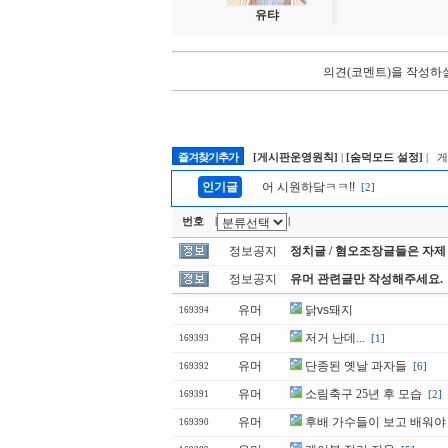
유탸
의견(코멘트)을 작성하실
즐겨찾기추가
[게시판운영원칙]
|
[숨덕모드 설정]
| 
인기글
어 시원하닼ㅋㅋ!!
[2]
번호
|
|
정보공지
정치글 / 혐오조장글들은 자제
정보공지
유머 관련글만 작성해주세요.
유머
닭vs돼지
169394
유머
저거 난데...
[1]
169393
유머
단종된 옛날 과자들
[6]
169392
유머
소림축구 25년 후 모습
[2]
169391
유머
후배 가수들이 보고 배워야 
169390