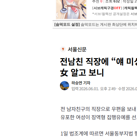
추천
0
|
조회
632
|
작성일 202
[
서브캐릭구경
OFF
]
[
캐릭컬
*서브/컬렉션 공개설정은
서브
[숨덕모드 설정]
숨덕모드는 게시판 최상단에 위치해