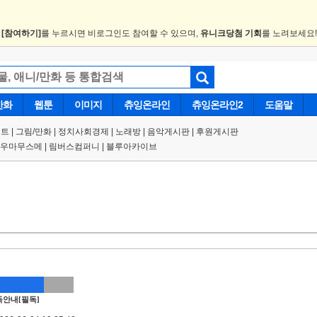
.
[참여하기]
를 누르시면 비로그인도 참여할 수 있으며,
유니크당첨 기회
를 노려보세요
만화
웹툰
이미지
츄잉온라인
츄잉온라인2
도움말
트 |
그림/만화
|
정치사회경제
|
노래방
|
음악게시판
|
후원게시판
우마무스메
|
림버스컴퍼니
|
블루아카이브
안내[필독]