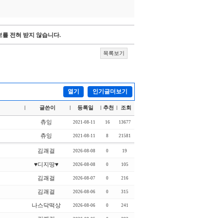
를 전혀 받지 않습니다.
목록보기
열기
인기글더보기
글쓴이
등록일
추천
조회
|
|
|
|
츄잉
2021-08-11
16
13677
츄잉
2021-08-11
8
21581
김괘걸
2026-08-08
0
19
♥디지땅♥
2026-08-08
0
105
김괘걸
2026-08-07
0
216
김괘걸
2026-08-06
0
315
나스닥떡상
2026-08-06
0
241