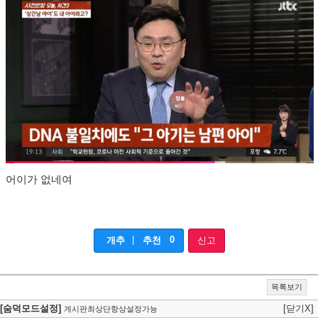
어이가 없네여
|
0
개추
추천
신고
목록보기
[숨덕모드설정]
[닫기X]
게시판최상단항상설정가능