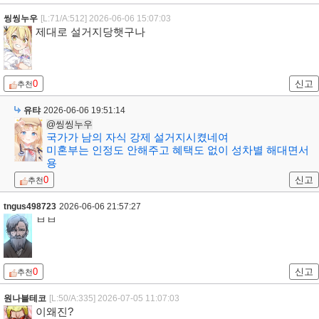
씽씽누우
[L:71/A:512]
2026-06-06 15:07:03
제대로 설거지당햇구나
0
신고
추천
유탸
2026-06-06 19:51:14
@씽씽누우
국가가 남의 자식 강제 설거지시켰네여
미혼부는 인정도 안해주고 혜택도 없이 성차별 해대면서
용
0
신고
추천
tngus498723
2026-06-06 21:57:27
ㅂㅂ
0
신고
추천
원나블테코
[L:50/A:335]
2026-07-05 11:07:03
이왜진?