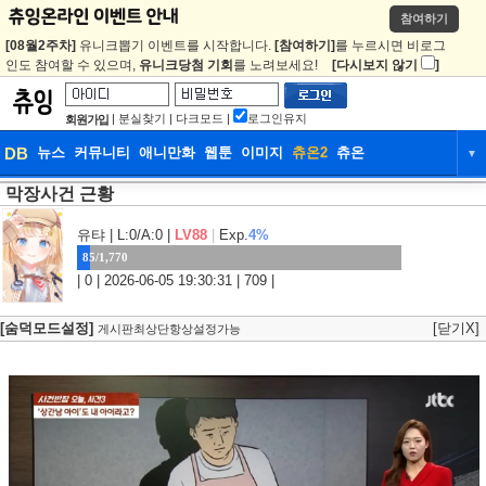
참여하기
[08월2주차]
유니크뽑기 이벤트를 시작합니다.
[참여하기]
를 누르시면 비로그
인도 참여할 수 있으며,
유니크당첨 기회
를 노려보세요!
[다시보지 않기
]
|
분실찾기
|
다크모드
|
로그인유지
회원가입
DB
뉴스
커뮤니티
애니만화
웹툰
이미지
츄온2
츄온
▼
막장사건 근황
DB
뉴스
커뮤니티
애니만화
웹툰
이미지
츄온2
츄온
유탸
| L:0/A:0 |
LV88
|
Exp.
4%
85/1,770
| 0 | 2026-06-05 19:30:31 | 709 |
[숨덕모드설정]
[닫기X]
게시판최상단항상설정가능