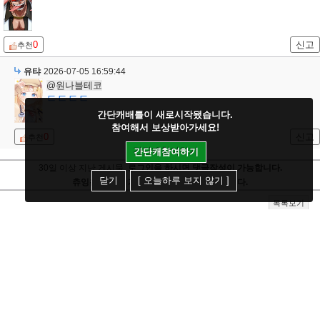
0
신고
추천
유탸
2026-07-05 16:59:44
@원나블테코
ㄷㄷㄷㄷ
간단캐배틀이 새로시작됐습니다.
참여해서 보상받아가세요!
0
신고
추천
간단캐참여하기
30일 이상 지난 게시물,
로그인을 하시면 댓글작성이 가능합니다.
닫기
[ 오늘하루 보지 않기 ]
츄잉은 가입시 개인정보를 전혀 받지 않습니다.
목록보기
어 시원하닼ㅋㅋ!!
[2]
열기
인기글보기
즐찾추가
규칙
숨덕설정
글20/댓글3
정치글 / 혐오조장글들은 자제 부탁드립니다.
[20]
[공지]
츄잉
| 2021-08-11
[ 13666 / 16 ]