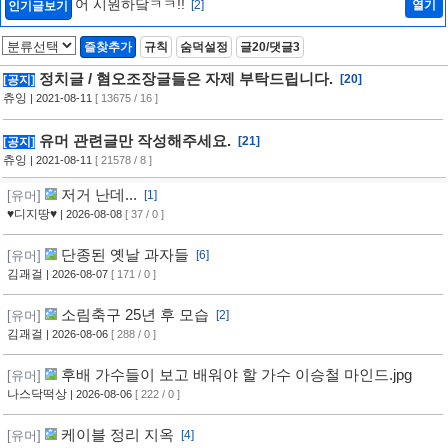
어 시원하닼ㅋㅋ!!
[2]
열기
인기글보기
즐찾추가
규칙
숨덕설정
글20/댓글3
정치글 / 혐오조장글들은 자제 부탁드립니다.
[20]
[공지]
츄잉
| 2021-08-11
[ 13675 / 16 ]
유머 관련글만 작성해주세요.
[21]
[공지]
츄잉
| 2021-08-11
[ 21578 / 8 ]
저거 난데...
[유머]
[1]
♥디지땅♥
| 2026-08-08
[ 37 / 0 ]
단종된 옛날 과자들
[유머]
[6]
김괘걸
| 2026-08-07
[ 171 / 0 ]
소림축구 25년 후 모습
[유머]
[2]
김괘걸
| 2026-08-06
[ 288 / 0 ]
후배 가수들이 보고 배워야 할 가수 이승철 마인드.jpg
[유머]
나스닥떡상
| 2026-08-06
[ 222 / 0 ]
케이블 정리 지옥
[유머]
[4]