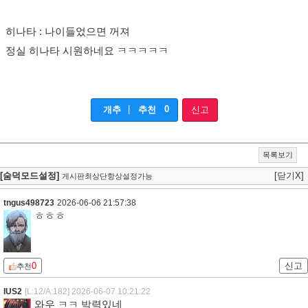
히나타 : 나이들었으면 꺼져
정실 히나타 시원하네요 ㅋㅋㅋㅋㅋ
|
0
개추
추천
신고
목록보기
[숨덕모드설정]
[닫기X]
게시판최상단항상설정가능
tngus498723
2026-06-06 21:57:38
ㅎㅎㅎ
0
신고
추천
IUS2
[L:12/A:182]
2026-06-07 10:21:22
와우 ㅋㅋ 박력있네