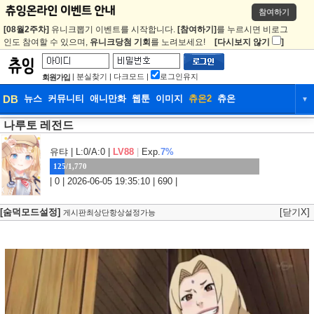
참여하기
[08월2주차]
유니크뽑기 이벤트를 시작합니다.
[참여하기]
를 누르시면 비로그
인도 참여할 수 있으며,
유니크당첨 기회
를 노려보세요!
[다시보지 않기
]
|
분실찾기
|
다크모드
|
로그인유지
회원가입
DB
뉴스
커뮤니티
애니만화
웹툰
이미지
츄온2
츄온
▼
나루토 레전드
DB
뉴스
커뮤니티
애니만화
웹툰
이미지
츄온2
츄온
유탸
| L:0/A:0 |
LV88
|
Exp.
7%
125/1,770
| 0 | 2026-06-05 19:35:10 | 690 |
[숨덕모드설정]
[닫기X]
게시판최상단항상설정가능