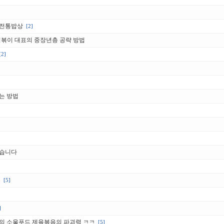
 전통밥상
[2]
떡볶이 대표의 중장년층 공략 방법
[2]
는 방법
왔습니다
유
[5]
]
의 소울푸드 제육볶음의 파괴력 ㅋㅋ
[5]