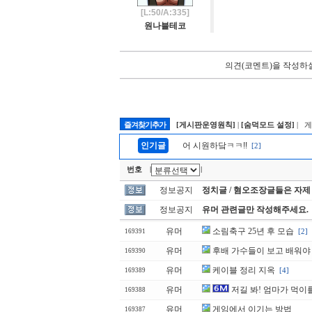
[L:50/A:335]
원나블테코
의견(코멘트)을 작성하실
즐겨찾기추가
[게시판운영원칙]
|
[숨덕모드 설정]
| 
인기글
어 시원하닼ㅋㅋ!!
[2]
번호
|
|
정보공지
정치글 / 혐오조장글들은 자제
정보공지
유머 관련글만 작성해주세요.
유머
소림축구 25년 후 모습
[2]
169391
유머
후배 가수들이 보고 배워야 
169390
유머
케이블 정리 지옥
[4]
169389
유머
저길 봐! 엄마가 먹이
169388
유머
게임에서 이기는 방법
169387