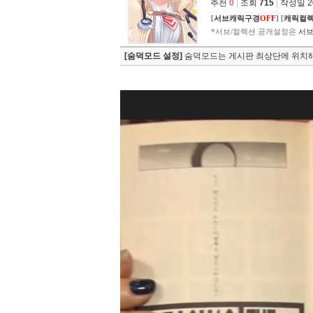
추천
0
|
조회
715
|
작성일 202
[
서브캐릭구경
OFF
]
[
캐릭컬
*서브/컬렉션 공개설정은
서브
[숨덕모드 설정]
숨덕모드는 게시판 최상단에 위치해