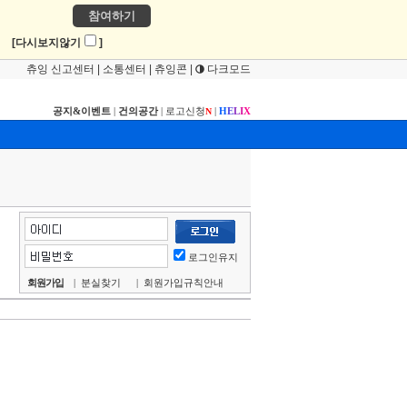
참여하기
!
[다시보지않기
]
츄잉 신고센터
|
소통센터
|
츄잉콘
|
다크모드
공지&이벤트
|
건의공간
|
로고신청
|
H
E
L
I
X
N
로그인유지
회원가입
|
분실찾기
|
회원가입규칙안내