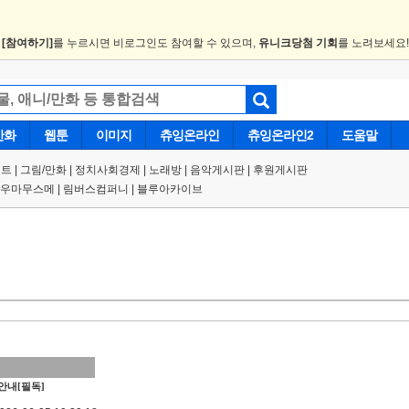
.
[참여하기]
를 누르시면 비로그인도 참여할 수 있으며,
유니크당첨 기회
를 노려보세요
만화
웹툰
이미지
츄잉온라인
츄잉온라인2
도움말
트 |
그림/만화
|
정치사회경제
|
노래방
|
음악게시판
|
후원게시판
우마무스메
|
림버스컴퍼니
|
블루아카이브
안내[필독]