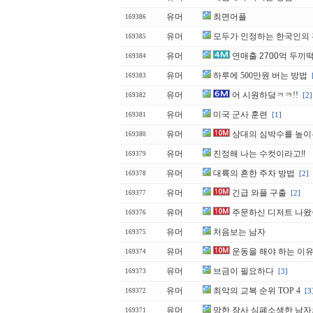
유머
최면어플
169386
유머
모두가 인정하는 한국인의
169385
유머
연매출 2700억 두끼
169384
유머
하루에 500만원 버는 방법
169383
유머
어 시원하닼ㅋㅋ!!
[2]
169382
유머
미국 군사 훈련
[1]
169381
유머
상대의 심박수를 높이
169380
유머
진정해 나는 수컷이라고!!
169379
유머
대륙의 흔한 주차 방법
[2]
169378
유머
긴급 와플 구출
[2]
169377
유머
주문하신 디저트 나
169376
유머
처음보는 남자
169375
유머
운동을 해야 하는 이
169374
유머
브금이 필요하다
[3]
169373
유머
최악의 교복 순위 TOP 4
[3
169372
유머
망한 장사 심폐소생한 남자
169371