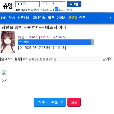
|
분실찾기
|
다크모드
|
로그인유지
회원가입
DB
뉴스
커뮤니티
애니만화
웹툰
이미지
츄온2
츄온
▼
남편을 많이 사랑한다는 베트남 아내
DB
뉴스
커뮤니티
애니만화
웹툰
이미지
츄온2
츄온
아논
| L:0/A:0 |
LV14
|
Exp.
96%
281/290
| 0 | 2026-06-17 23:54:17 | 1143 |
[숨덕모드설정]
[닫기X]
게시판최상단항상설정가능
와우
|
0
개추
추천
신고