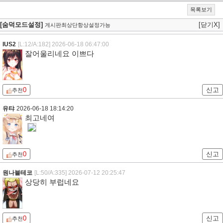
목록보기
[숨덕모드설정]
[닫기X]
게시판최상단항상설정가능
IUS2
[L:12/A:182]
2026-06-18 06:47:00
잘어울리네요 이쁘다
0
신고
추천
유탸
2026-06-18 18:14:20
최고네여
0
신고
추천
원나블테코
[L:50/A:335]
2026-07-12 20:25:47
상당히 부럽네요
0
신고
추천