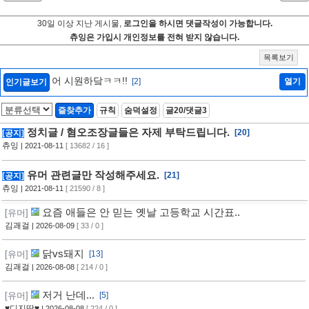
30일 이상 지난 게시물,
로그인을 하시면 댓글작성이 가능합니다.
츄잉은 가입시 개인정보를 전혀 받지 않습니다.
목록보기
어 시원하닼ㅋㅋ!!
[2]
열기
인기글보기
즐찾추가
규칙
숨덕설정
글20/댓글3
정치글 / 혐오조장글들은 자제 부탁드립니다.
[20]
[공지]
츄잉
| 2021-08-11
[ 13682 / 16 ]
유머 관련글만 작성해주세요.
[21]
[공지]
츄잉
| 2021-08-11
[ 21590 / 8 ]
요즘 애들은 안 믿는 옛날 고등학교 시간표..
[유머]
김괘걸
| 2026-08-09
[ 33 / 0 ]
닭vs돼지
[유머]
[13]
김괘걸
| 2026-08-08
[ 214 / 0 ]
저거 난데...
[유머]
[5]
♥디지땅♥
| 2026-08-08
[ 224 / 0 ]