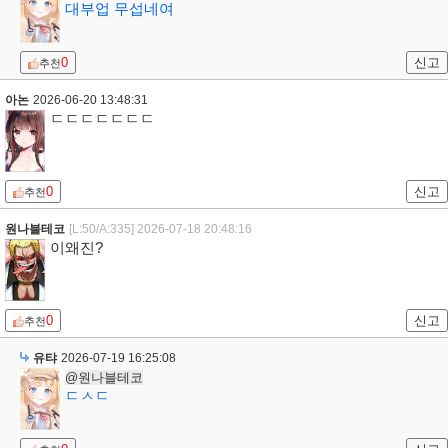
대부업 무섭네여
0
신고
추천
아논
2026-06-20 13:48:31
ㄷㄷㄷㄷㄷㄷㄷ
0
신고
추천
원나블테코
[L:50/A:335]
2026-07-18 20:48:16
이왜진?
0
신고
추천
유탸
2026-07-19 16:25:08
@원나블테코
ㄷㅅㄷ