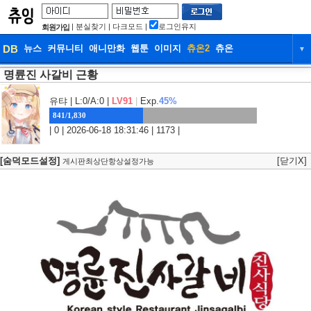
|
분실찾기
|
다크모드
|
로그인유지
회원가입
DB
뉴스
커뮤니티
애니만화
웹툰
이미지
츄온2
츄온
▼
명륜진 사갈비 근황
DB
뉴스
커뮤니티
애니만화
웹툰
이미지
츄온2
츄온
유탸
| L:0/A:0 |
LV91
|
Exp.
45%
841/1,830
| 0 | 2026-06-18 18:31:46 | 1173 |
[숨덕모드설정]
[닫기X]
게시판최상단항상설정가능