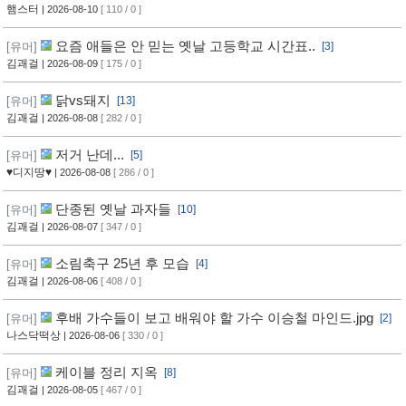
햄스터
| 2026-08-10
[ 110 / 0 ]
요즘 애들은 안 믿는 옛날 고등학교 시간표..
[유머]
[3]
김괘걸
| 2026-08-09
[ 175 / 0 ]
닭vs돼지
[유머]
[13]
김괘걸
| 2026-08-08
[ 282 / 0 ]
저거 난데...
[유머]
[5]
♥디지땅♥
| 2026-08-08
[ 286 / 0 ]
단종된 옛날 과자들
[유머]
[10]
김괘걸
| 2026-08-07
[ 347 / 0 ]
소림축구 25년 후 모습
[유머]
[4]
김괘걸
| 2026-08-06
[ 408 / 0 ]
후배 가수들이 보고 배워야 할 가수 이승철 마인드.jpg
[유머]
[2]
나스닥떡상
| 2026-08-06
[ 330 / 0 ]
케이블 정리 지옥
[유머]
[8]
김괘걸
| 2026-08-05
[ 467 / 0 ]