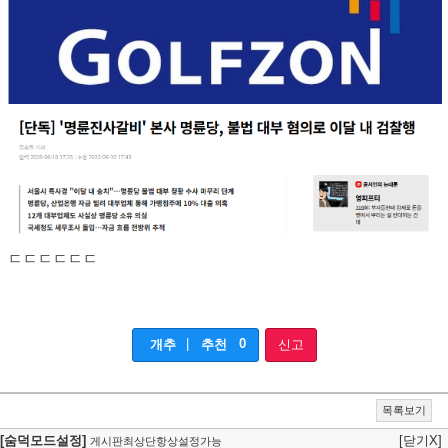
ㄷㄷㄷㄷㄷㄷ
|
0
개추
추천
신고
목록보기
[숨덕모드설정]
[닫기X]
게시판최상단항상설정가능