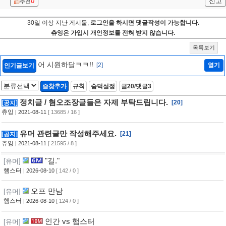
0
신고
추천
30일 이상 지난 게시물,
로그인을 하시면 댓글작성이 가능합니다.
츄잉은 가입시 개인정보를 전혀 받지 않습니다.
목록보기
어 시원하닼ㅋㅋ!!
[2]
열기
인기글보기
즐찾추가
규칙
숨덕설정
글20/댓글3
정치글 / 혐오조장글들은 자제 부탁드립니다.
[20]
[공지]
츄잉
| 2021-08-11
[ 13685 / 16 ]
유머 관련글만 작성해주세요.
[21]
[공지]
츄잉
| 2021-08-11
[ 21595 / 8 ]
"길."
[유머]
햄스터
| 2026-08-10
[ 142 / 0 ]
오프 만남
[유머]
햄스터
| 2026-08-10
[ 124 / 0 ]
인간 vs 햄스터
[유머]