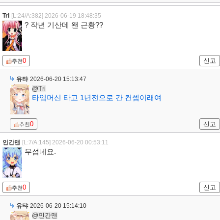
Tri
[L:24/A:382]
2026-06-19 18:48:35
? 작년 기산데 왠 근황??
0
신고
추천
유탸
2026-06-20 15:13:47
@Tri
타임머신 타고 1년전으로 간 컨셉이래여
0
신고
추천
인간맨
[L:7/A:145]
2026-06-20 00:53:11
무섭네요.
0
신고
추천
유탸
2026-06-20 15:14:10
@인간맨