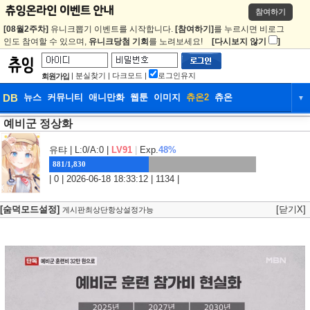
참여하기
[08월2주차]
유니크뽑기 이벤트를 시작합니다.
[참여하기]
를 누르시면 비로그
인도 참여할 수 있으며,
유니크당첨 기회
를 노려보세요!
[다시보지 않기
]
|
분실찾기
|
다크모드
|
로그인유지
회원가입
DB
뉴스
커뮤니티
애니만화
웹툰
이미지
츄온2
츄온
▼
예비군 정상화
DB
뉴스
커뮤니티
애니만화
웹툰
이미지
츄온2
츄온
유탸
| L:0/A:0 |
LV91
|
Exp.
48%
881/1,830
| 0 | 2026-06-18 18:33:12 | 1134 |
[숨덕모드설정]
[닫기X]
게시판최상단항상설정가능