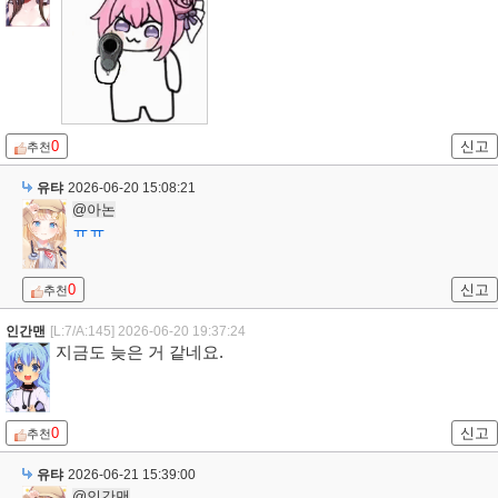
0
신고
추천
유탸
2026-06-20 15:08:21
@아논
ㅠㅠ
0
신고
추천
인간맨
[L:7/A:145]
2026-06-20 19:37:24
지금도 늦은 거 같네요.
0
신고
추천
유탸
2026-06-21 15:39:00
@인간맨