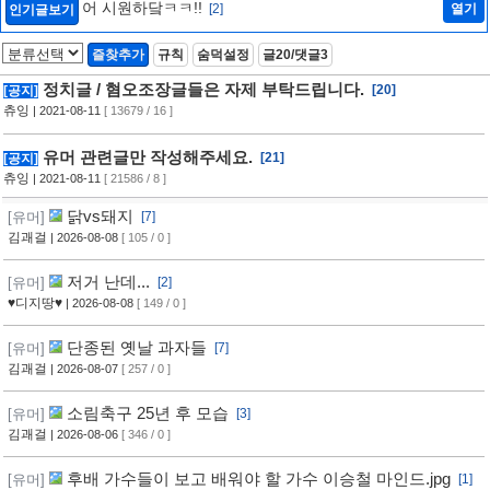
어 시원하닼ㅋㅋ!!
[2]
열기
인기글보기
즐찾추가
규칙
숨덕설정
글20/댓글3
정치글 / 혐오조장글들은 자제 부탁드립니다.
[20]
[공지]
츄잉
| 2021-08-11
[ 13679 / 16 ]
유머 관련글만 작성해주세요.
[21]
[공지]
츄잉
| 2021-08-11
[ 21586 / 8 ]
닭vs돼지
[유머]
[7]
김괘걸
| 2026-08-08
[ 105 / 0 ]
저거 난데...
[유머]
[2]
♥디지땅♥
| 2026-08-08
[ 149 / 0 ]
단종된 옛날 과자들
[유머]
[7]
김괘걸
| 2026-08-07
[ 257 / 0 ]
소림축구 25년 후 모습
[유머]
[3]
김괘걸
| 2026-08-06
[ 346 / 0 ]
후배 가수들이 보고 배워야 할 가수 이승철 마인드.jpg
[유머]
[1]