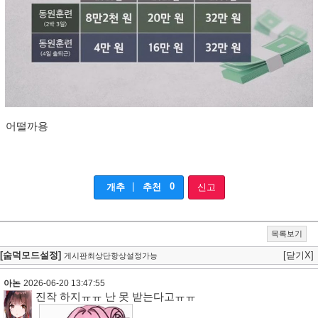
어떨까용
|
0
개추
추천
신고
목록보기
[숨덕모드설정]
[닫기X]
게시판최상단항상설정가능
아논
2026-06-20 13:47:55
진작 하지ㅠㅠ 난 못 받는다고ㅠㅠ