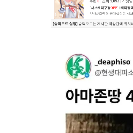
추천
0
|
조회
1,092
|
작성일 2
[
서브캐릭구경
OFF
]
[
캐릭컬
*서브/컬렉션 공개설정은
서브
[숨덕모드 설정]
숨덕모드는 게시판 최상단에 위치해