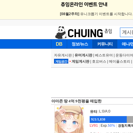
[08월2주차]
유니크뽑기 이벤트를 시작합니다
DB
정보/뉴스
커뮤니티
애니/
자유게시판
|
유머게시판
|
베스트유머
|
운동다이어
게임게시판
|
호요버스
|
메이플스토리
|
게임공간
아마존 땅 4억 9천평을 매입한
|
L:0/A:0
유탸
921/1,830
LV91
|
Exp.
50%
|
경험치획득