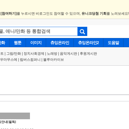
.
[참여하기]
를 누르시면 비로그인도 참여할 수 있으며,
유니크당첨 기회
를 노려보세요
만화
웹툰
이미지
츄잉온라인
츄잉온라인2
도움말
트 |
그림/만화
|
정치사회경제
|
노래방
|
음악게시판
|
후원게시판
우마무스메
|
림버스컴퍼니
|
블루아카이브
안내[필독]