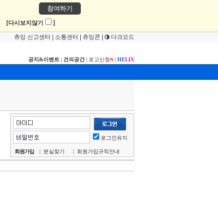
참여하기
!
[다시보지않기
]
츄잉 신고센터
|
소통센터
|
츄잉콘
|
다크모드
공지&이벤트
|
건의공간
|
로고신청
|
H
E
L
I
X
N
로그인유지
회원가입
|
분실찾기
|
회원가입규칙안내