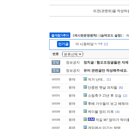
의견(코멘트)을 작성하실
즐겨찾기추가
[게시판운영원칙]
|
[숨덕모드 설정]
| 
인기글
어 시원하닼ㅋㅋ!!
[2]
번호
|
|
정보공지
정치글 / 혐오조장글들은 자제
정보공지
유머 관련글만 작성해주세요.
유머
저거 난데...
[1]
169393
유머
단종된 옛날 과자들
[6]
169392
유머
소림축구 25년 후 모습
[2]
169391
유머
후배 가수들이 보고 배워야 
169390
유머
케이블 정리 지옥
[4]
169389
유머
저길 봐! 엄마가 먹이
169388
유머
게임에서 이기는 방법
169387