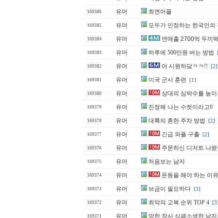
유머
최면어플
169386
유머
모두가 인정하는 한국인의
169385
유머
연매출 2700억 두끼
169384
유머
하루에 500만원 버는 방법
169383
유머
어 시원하닼ㅋㅋ!!
[2]
169382
유머
미국 군사 훈련
[1]
169381
유머
상대의 심박수를 높이
169380
유머
진정해 나는 수컷이라고!!
169379
유머
대륙의 흔한 주차 방법
[2]
169378
유머
긴급 와플 구출
[2]
169377
유머
주문하신 디저트 나
169376
유머
처음보는 남자
169375
유머
운동을 해야 하는 이
169374
유머
브금이 필요하다
[3]
169373
유머
최악의 교복 순위 TOP 4
[3
169372
유머
망한 장사 심폐소생한 남자
169371