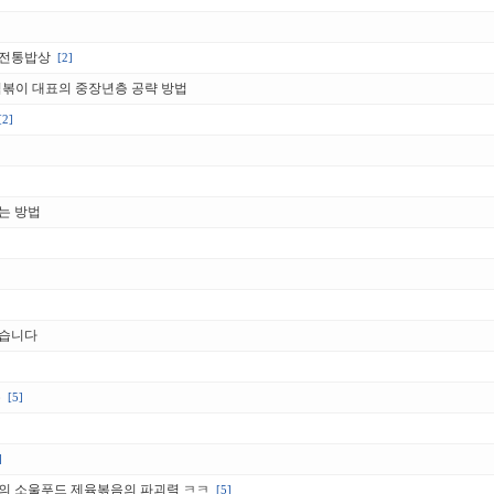
 전통밥상
[2]
떡볶이 대표의 중장년층 공략 방법
[2]
는 방법
왔습니다
유
[5]
]
의 소울푸드 제육볶음의 파괴력 ㅋㅋ
[5]