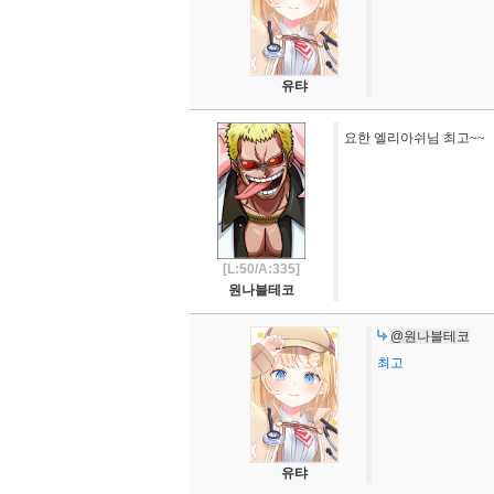
유탸
요한 엘리아쉬님 최고~~
[L:50/A:335]
원나블테코
@원나블테코
최고
유탸