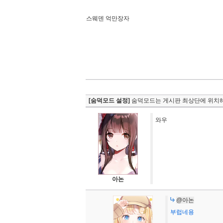
스웨덴 억만장자
[숨덕모드 설정]
숨덕모드는 게시판 최상단에 위치해
와우
아논
@아논
부럽네용