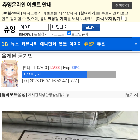
참여하기
[08월2주차]
유니크뽑기 이벤트를 시작합니다.
[참여하기]
를 누르시면 비로그
인도 참여할 수 있으며,
유니크당첨 기회
를 노려보세요!
[다시보지 않기
]
|
분실찾기
|
다크모드
|
로그인유지
회원가입
DB
뉴스
커뮤니티
애니만화
웹툰
이미지
츄온2
츄온
▼
옳게된 공기밥
DB
뉴스
커뮤니티
애니만화
웹툰
이미지
츄온2
츄온
유탸
| L:0/A:0 |
LV88
|
Exp.
69%
1,237/1,770
| 0 | 2026-06-07 16:52:47 | 727 |
[숨덕모드설정]
[닫기X]
게시판최상단항상설정가능