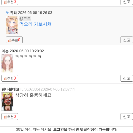
0
신고
추천
유탸
2026-06-08 19:26:03
@쿠로
먹으러 가보시쳐
0
신고
추천
아논
2026-06-09 10:20:02
ㅋㅋㅋㅋㅋㅋ
0
신고
추천
원나블테코
[L:50/A:335]
2026-07-05 12:07:44
상당히 훌륭하네요
0
신고
추천
30일 이상 지난 게시물,
로그인을 하시면 댓글작성이 가능합니다.