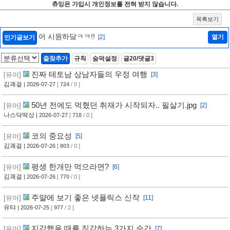
츄잉은 가입시 개인정보를 전혀 받지 않습니다.
목록보기
어 시원하닼ㅋㅋ!!
[2]
열기
인기글보기
즐찾추가
규칙
숨덕설정
글20/댓글3
진짜 테토남 상남자들의 우정 여행
[유머]
[3]
김괘걸
| 2026-07-27
[
724
/ 0 ]
50년 전에도 먹혔던 취재가 시작되자.. 필살기.jpg
[유머]
[2]
나스닥떡상
| 2026-07-27
[
718
/ 0 ]
코의 중요성
[유머]
[5]
김괘걸
| 2026-07-26
[
803
/ 0 ]
평생 한개만 먹으라면?
[유머]
[6]
김괘걸
| 2026-07-26
[
770
/ 0 ]
주먈에 보기 좋은 넷플릭스 신작
[유머]
[11]
유탸
| 2026-07-25
[
977
/ 2 ]
지각했을 때를 직감하는 3가지 순간
[유머]
[7]