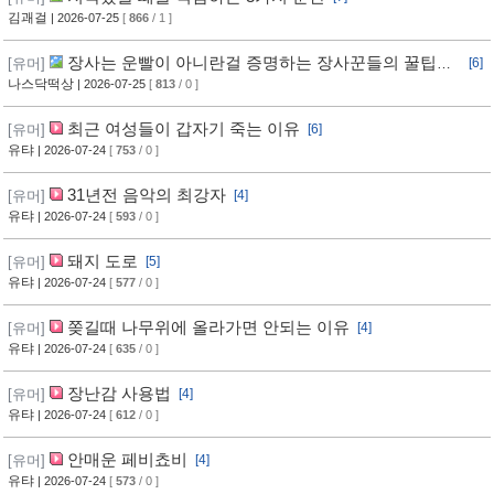
김괘걸
| 2026-07-25
[
866
/ 1 ]
장사는 운빨이 아니란걸 증명하는 장사꾼들의 꿀팁과
[유머]
[6]
임기응변 수준 ㄷㄷ
나스닥떡상
| 2026-07-25
[
813
/ 0 ]
최근 여성들이 갑자기 죽는 이유
[유머]
[6]
유탸
| 2026-07-24
[
753
/ 0 ]
31년전 음악의 최강자
[유머]
[4]
유탸
| 2026-07-24
[
593
/ 0 ]
돼지 도로
[유머]
[5]
유탸
| 2026-07-24
[
577
/ 0 ]
쫒길때 나무위에 올라가면 안되는 이유
[유머]
[4]
유탸
| 2026-07-24
[
635
/ 0 ]
장난감 사용법
[유머]
[4]
유탸
| 2026-07-24
[
612
/ 0 ]
안매운 페비쵸비
[유머]
[4]
유탸
| 2026-07-24
[
573
/ 0 ]