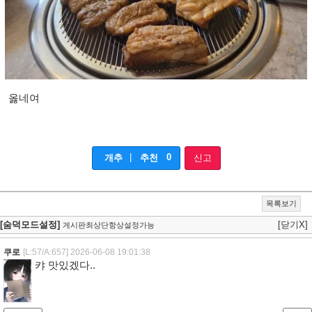
옳네여
|
0
개추
추천
신고
목록보기
[숨덕모드설정]
[닫기X]
게시판최상단항상설정가능
쿠로
[L:57/A:657]
2026-06-08 19:01:38
캬 맛있겠다..