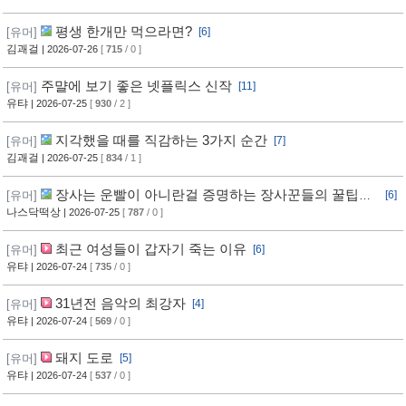
평생 한개만 먹으라면?
[유머]
[6]
김괘걸
| 2026-07-26
[
715
/ 0 ]
주먈에 보기 좋은 넷플릭스 신작
[유머]
[11]
유탸
| 2026-07-25
[
930
/ 2 ]
지각했을 때를 직감하는 3가지 순간
[유머]
[7]
김괘걸
| 2026-07-25
[
834
/ 1 ]
장사는 운빨이 아니란걸 증명하는 장사꾼들의 꿀팁과
[유머]
[6]
임기응변 수준 ㄷㄷ
나스닥떡상
| 2026-07-25
[
787
/ 0 ]
최근 여성들이 갑자기 죽는 이유
[유머]
[6]
유탸
| 2026-07-24
[
735
/ 0 ]
31년전 음악의 최강자
[유머]
[4]
유탸
| 2026-07-24
[
569
/ 0 ]
돼지 도로
[유머]
[5]
유탸
| 2026-07-24
[
537
/ 0 ]