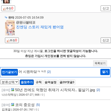
0
신고
추천
유탸
2026-07-05 16:54:09
@원나블테코
진엔딩 스토리 재밌게 봤어염
0
신고
추천
30일 이상 지난 게시물,
로그인을 하시면 댓글작성이 가능합니다.
츄잉은 가입시 개인정보를 전혀 받지 않습니다.
목록보기
어 시원하닼ㅋㅋ!!
[2]
열기
인기글보기
즐찾추가
규칙
숨덕설정
글20/댓글3
50년 전에도 먹혔던 취재가 시작되자.. 필살기.jpg
[유머]
[2]
나스닥떡상
| 2026-07-27
[
668
/ 0 ]
코의 중요성
[유머]
[5]
김괘걸
| 2026-07-26
[
767
/ 0 ]