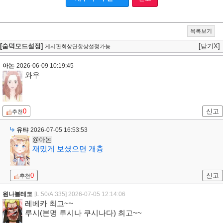
목록보기
[숨덕모드설정]
[닫기X]
게시판최상단항상설정가능
아논
2026-06-09 10:19:45
와우
0
신고
추천
유탸
2026-07-05 16:53:53
@아논
재밌게 보셨으면 개츙
0
신고
추천
원나블테코
[L:50/A:335]
2026-07-05 12:14:06
레베카 최고~~
루시(본명 루시나 쿠시나다) 최고~~