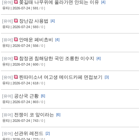
쫒길때 나무위에 올라가면 안되는 이유
[유머]
[4]
유탸
| 2026-07-24
[
591
/ 0 ]
장난감 사용법
[유머]
[4]
유탸
| 2026-07-24
[
593
/ 0 ]
안매운 페비쵸비
[유머]
[4]
유탸
| 2026-07-24
[
556
/ 0 ]
참정권 침해당한 국민 조롱한 이수지
[유머]
[4]
유탸
| 2026-07-24
[
600
/ 0 ]
찐따미소녀 여고생 메이드카페 면접보기
[유머]
[3]
유탸
| 2026-07-24
[
618
/ 0 ]
공산국 근황
[유머]
[6]
유탸
| 2026-07-24
[
803
/ 0 ]
전쟁이 코 앞이라는
[유머]
[6]
유탸
| 2026-07-24
[
743
/ 0 ]
선관위 레전드
[유머]
[2]
유탸
| 2026-07-24
[
733
/ 0 ]