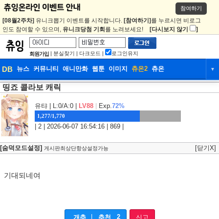
참여하기
[08월2주차]
유니크뽑기 이벤트를 시작합니다.
[참여하기]
를 누르시면 비로그
인도 참여할 수 있으며,
유니크당첨 기회
를 노려보세요!
[다시보지 않기
]
|
분실찾기
|
다크모드
|
로그인유지
회원가입
DB
뉴스
커뮤니티
애니만화
웹툰
이미지
츄온2
츄온
▼
띵죠 콜라보 캐릭
DB
뉴스
커뮤니티
애니만화
웹툰
이미지
츄온2
츄온
유탸
| L:0/A:0 |
LV88
|
Exp.
72%
1,277/1,770
| 2 | 2026-06-07 16:54:16 | 869 |
[숨덕모드설정]
[닫기X]
게시판최상단항상설정가능
기대되네여
|
2
개추
추천
신고