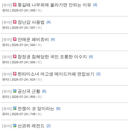
쫒길때 나무위에 올라가면 안되는 이유
[유머]
[4]
유탸
| 2026-07-24
[
599
/ 0 ]
장난감 사용법
[유머]
[4]
유탸
| 2026-07-24
[
597
/ 0 ]
안매운 페비쵸비
[유머]
[4]
유탸
| 2026-07-24
[
560
/ 0 ]
참정권 침해당한 국민 조롱한 이수지
[유머]
[4]
유탸
| 2026-07-24
[
606
/ 0 ]
찐따미소녀 여고생 메이드카페 면접보기
[유머]
[3]
유탸
| 2026-07-24
[
624
/ 0 ]
공산국 근황
[유머]
[6]
유탸
| 2026-07-24
[
805
/ 0 ]
전쟁이 코 앞이라는
[유머]
[6]
유탸
| 2026-07-24
[
748
/ 0 ]
선관위 레전드
[유머]
[2]