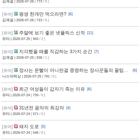
김괘걸
| 2026-07-26
[
773
/ 0 ]
평생 한개만 먹으라면?
[유머]
[6]
김괘걸
| 2026-07-26
[
723
/ 0 ]
주먈에 보기 좋은 넷플릭스 신작
[유머]
[11]
유탸
| 2026-07-25
[
943
/ 2 ]
지각했을 때를 직감하는 3가지 순간
[유머]
[7]
김괘걸
| 2026-07-25
[
838
/ 1 ]
장사는 운빨이 아니란걸 증명하는 장사꾼들의 꿀팁과
[유머]
[6]
임기응변 수준 ㄷㄷ
나스닥떡상
| 2026-07-25
[
791
/ 0 ]
최근 여성들이 갑자기 죽는 이유
[유머]
[6]
유탸
| 2026-07-24
[
735
/ 0 ]
31년전 음악의 최강자
[유머]
[4]
유탸
| 2026-07-24
[
571
/ 0 ]
돼지 도로
[유머]
[5]
유탸
| 2026-07-24
[
546
/ 0 ]