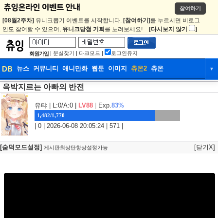
참여하기
[08월2주차]
유니크뽑기 이벤트를 시작합니다.
[참여하기]
를 누르시면 비로그
인도 참여할 수 있으며,
유니크당첨 기회
를 노려보세요!
[다시보지 않기
]
|
분실찾기
|
다크모드
|
로그인유지
회원가입
DB
뉴스
커뮤니티
애니만화
웹툰
이미지
츄온2
츄온
▼
윽박지르는 아빠의 반전
DB
뉴스
커뮤니티
애니만화
웹툰
이미지
츄온2
츄온
유탸
| L:0/A:0 |
LV88
|
Exp.
83%
1,482/1,770
| 0 | 2026-06-08 20:05:24 | 571 |
[숨덕모드설정]
[닫기X]
게시판최상단항상설정가능