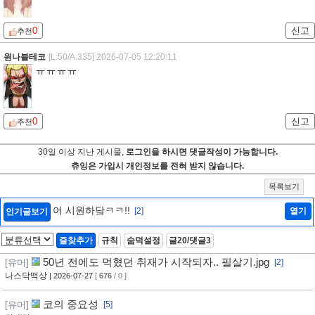
0
신고
추천
원나블테코
[L:50/A:335]
2026-07-05 12:20:11
ㅠㅠㅠㅠ
0
신고
추천
30일 이상 지난 게시물,
로그인을 하시면 댓글작성이 가능합니다.
츄잉은 가입시 개인정보를 전혀 받지 않습니다.
목록보기
어 시원하닼ㅋㅋ!!
[2]
열기
인기글보기
즐찾추가
규칙
숨덕설정
글20/댓글3
50년 전에도 먹혔던 취재가 시작되자.. 필살기.jpg
[유머]
[2]
나스닥떡상
| 2026-07-27
[
676
/ 0 ]
코의 중요성
[유머]
[5]