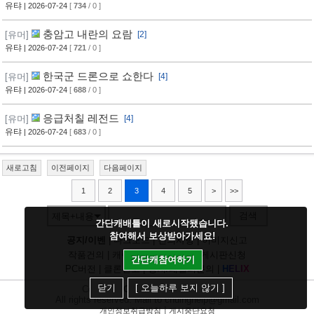
유탸
| 2026-07-24
[
734
/ 0 ]
충암고 내란의 요람
[유머]
[2]
유탸
| 2026-07-24
[
721
/ 0 ]
한국군 드론으로 쇼한다
[유머]
[4]
유탸
| 2026-07-24
[
688
/ 0 ]
응급처칠 레전드
[유머]
[4]
유탸
| 2026-07-24
[
683
/ 0 ]
새로고침
이전페이지
다음페이지
1
2
3
4
5
>
>>
검색
제목+내용
간단캐배틀이 새로시작됐습니다.
참여해서 보상받아가세요!
공지/이벤
|
다크모드
|
건의사항
|
이미지신고
작품건의
|
캐릭건의
|
기타디비
|
게시판신청
간단캐참여하기
PC버전
|
클론신고
|
정지/패널티문의
|
H
E
L
I
X
닫기
[ 오늘하루 보지 않기 ]
Copyright
CHUING
Communications.
All rights reserved. Mail to chuinghelp@gmail.com
|
개인정보취급방침
게시중단요청