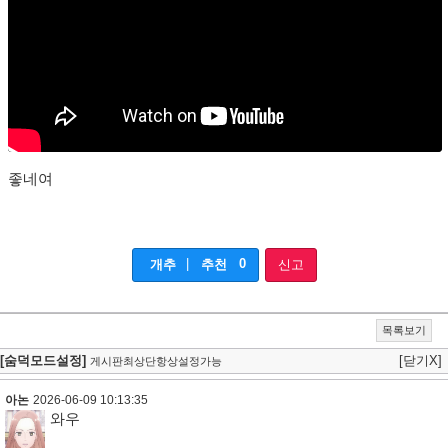
좋네여
|
0
개추
추천
신고
목록보기
[숨덕모드설정]
[닫기X]
게시판최상단항상설정가능
아논
2026-06-09 10:13:35
와우