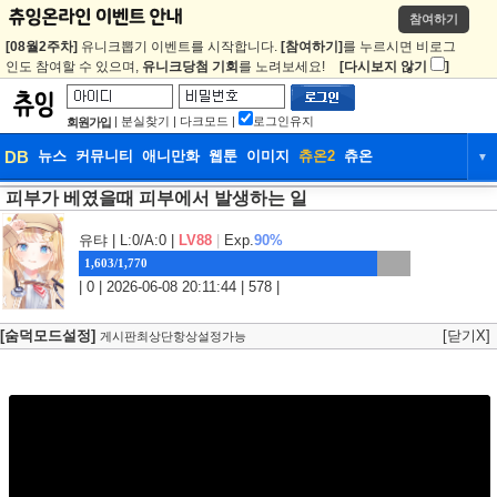
참여하기
[08월2주차]
유니크뽑기 이벤트를 시작합니다.
[참여하기]
를 누르시면 비로그
인도 참여할 수 있으며,
유니크당첨 기회
를 노려보세요!
[다시보지 않기
]
|
분실찾기
|
다크모드
|
로그인유지
회원가입
DB
뉴스
커뮤니티
애니만화
웹툰
이미지
츄온2
츄온
▼
피부가 베였을때 피부에서 발생하는 일
DB
뉴스
커뮤니티
애니만화
웹툰
이미지
츄온2
츄온
유탸
| L:0/A:0 |
LV88
|
Exp.
90%
1,603/1,770
| 0 | 2026-06-08 20:11:44 | 578 |
[숨덕모드설정]
[닫기X]
게시판최상단항상설정가능