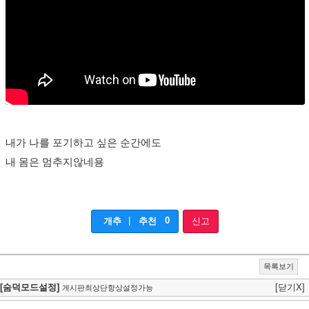
내가 나를 포기하고 싶은 순간에도
내 몸은 멈추지않네용
|
0
개추
추천
신고
목록보기
[숨덕모드설정]
[닫기X]
게시판최상단항상설정가능