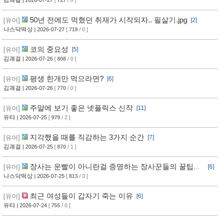
김괘걸
| 2026-07-27
[
727
/ 0 ]
50년 전에도 먹혔던 취재가 시작되자.. 필살기.jpg
[유머]
[2]
나스닥떡상
| 2026-07-27
[
719
/ 0 ]
코의 중요성
[유머]
[5]
김괘걸
| 2026-07-26
[
808
/ 0 ]
평생 한개만 먹으라면?
[유머]
[6]
김괘걸
| 2026-07-26
[
770
/ 0 ]
주먈에 보기 좋은 넷플릭스 신작
[유머]
[11]
유탸
| 2026-07-25
[
979
/ 2 ]
지각했을 때를 직감하는 3가지 순간
[유머]
[7]
김괘걸
| 2026-07-25
[
870
/ 1 ]
장사는 운빨이 아니란걸 증명하는 장사꾼들의 꿀팁과
[유머]
[6]
임기응변 수준 ㄷㄷ
나스닥떡상
| 2026-07-25
[
813
/ 0 ]
최근 여성들이 갑자기 죽는 이유
[유머]
[6]
유탸
| 2026-07-24
[
755
/ 0 ]