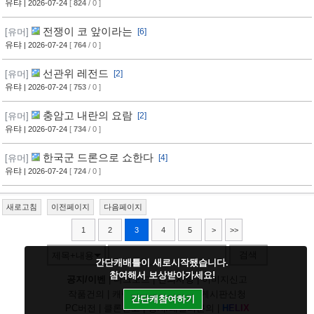
유탸
| 2026-07-24
[
824
/ 0 ]
전쟁이 코 앞이라는
[유머]
[6]
유탸
| 2026-07-24
[
764
/ 0 ]
선관위 레전드
[유머]
[2]
유탸
| 2026-07-24
[
753
/ 0 ]
충암고 내란의 요람
[유머]
[2]
유탸
| 2026-07-24
[
734
/ 0 ]
한국군 드론으로 쇼한다
[유머]
[4]
유탸
| 2026-07-24
[
724
/ 0 ]
새로고침
이전페이지
다음페이지
1
2
3
4
5
>
>>
검색
제목+내용
간단캐배틀이 새로시작됐습니다.
참여해서 보상받아가세요!
공지/이벤
|
다크모드
|
건의사항
|
이미지신고
작품건의
|
캐릭건의
|
기타디비
|
게시판신청
간단캐참여하기
PC버전
|
클론신고
|
정지/패널티문의
|
H
E
L
I
X