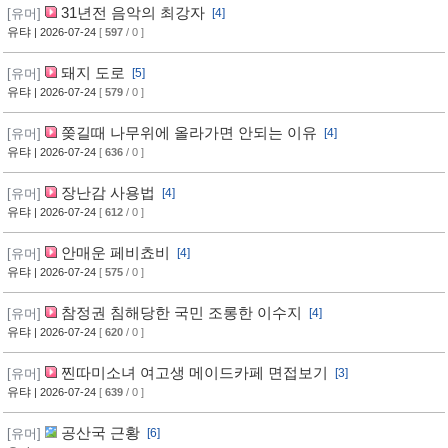
31년전 음악의 최강자
[유머]
[4]
유탸
| 2026-07-24
[
597
/ 0 ]
돼지 도로
[유머]
[5]
유탸
| 2026-07-24
[
579
/ 0 ]
쫒길때 나무위에 올라가면 안되는 이유
[유머]
[4]
유탸
| 2026-07-24
[
636
/ 0 ]
장난감 사용법
[유머]
[4]
유탸
| 2026-07-24
[
612
/ 0 ]
안매운 페비쵸비
[유머]
[4]
유탸
| 2026-07-24
[
575
/ 0 ]
참정권 침해당한 국민 조롱한 이수지
[유머]
[4]
유탸
| 2026-07-24
[
620
/ 0 ]
찐따미소녀 여고생 메이드카페 면접보기
[유머]
[3]
유탸
| 2026-07-24
[
639
/ 0 ]
공산국 근황
[유머]
[6]