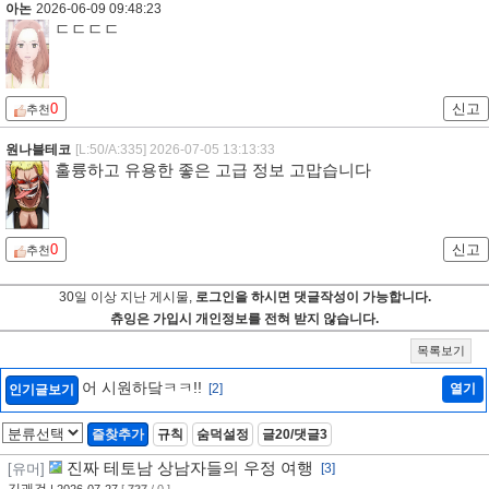
아논
2026-06-09 09:48:23
ㄷㄷㄷㄷ
0
신고
추천
원나블테코
[L:50/A:335]
2026-07-05 13:13:33
훌륭하고 유용한 좋은 고급 정보 고맙습니다
0
신고
추천
30일 이상 지난 게시물,
로그인을 하시면 댓글작성이 가능합니다.
츄잉은 가입시 개인정보를 전혀 받지 않습니다.
목록보기
어 시원하닼ㅋㅋ!!
[2]
열기
인기글보기
즐찾추가
규칙
숨덕설정
글20/댓글3
진짜 테토남 상남자들의 우정 여행
[유머]
[3]