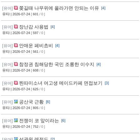
쫒길때 나무위에 올라가면 안되는 이유
[유머]
[4]
유탸
| 2026-07-24
[
601
/ 0 ]
장난감 사용법
[유머]
[4]
유탸
| 2026-07-24
[
597
/ 0 ]
안매운 페비쵸비
[유머]
[4]
유탸
| 2026-07-24
[
561
/ 0 ]
참정권 침해당한 국민 조롱한 이수지
[유머]
[4]
유탸
| 2026-07-24
[
608
/ 0 ]
찐따미소녀 여고생 메이드카페 면접보기
[유머]
[3]
유탸
| 2026-07-24
[
625
/ 0 ]
공산국 근황
[유머]
[6]
유탸
| 2026-07-24
[
805
/ 0 ]
전쟁이 코 앞이라는
[유머]
[6]
유탸
| 2026-07-24
[
752
/ 0 ]
선관위 레전드
[유머]
[2]