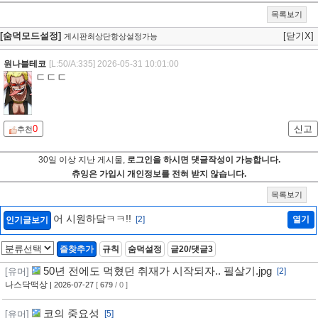
목록보기
[숨덕모드설정]
[닫기X]
게시판최상단항상설정가능
원나블테코
[L:50/A:335]
2026-05-31 10:01:00
ㄷㄷㄷ
0
신고
추천
30일 이상 지난 게시물,
로그인을 하시면 댓글작성이 가능합니다.
츄잉은 가입시 개인정보를 전혀 받지 않습니다.
목록보기
어 시원하닼ㅋㅋ!!
[2]
열기
인기글보기
즐찾추가
규칙
숨덕설정
글20/댓글3
50년 전에도 먹혔던 취재가 시작되자.. 필살기.jpg
[유머]
[2]
나스닥떡상
| 2026-07-27
[
679
/ 0 ]
코의 중요성
[유머]
[5]