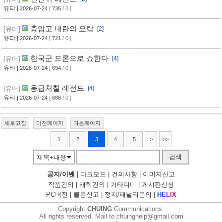
유탸
| 2026-07-24
[
735
/ 0 ]
충암고 내란의 요람
[유머]
[2]
유탸
| 2026-07-24
[
721
/ 0 ]
한국군 드론으로 쇼한다
[유머]
[4]
유탸
| 2026-07-24
[
694
/ 0 ]
응급처칠 레전드
[유머]
[4]
유탸
| 2026-07-24
[
686
/ 0 ]
새로고침
이전페이지
다음페이지
1
2
3
4
5
>
>>
검색
제목+내용
공지/이벤
|
다크모드
|
건의사항
|
이미지신고
작품건의
|
캐릭건의
|
기타디비
|
게시판신청
PC버전
|
클론신고
|
정지/패널티문의
|
H
E
L
I
X
Copyright
CHUING
Communications.
All rights reserved. Mail to chuinghelp@gmail.com