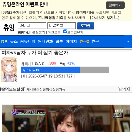
참여하기
[08월2주차]
유니크뽑기 이벤트를 시작합니다.
[참여하기]
를 누르시면 비로그
인도 참여할 수 있으며,
유니크당첨 기회
를 노려보세요!
[다시보지 않기
]
|
분실찾기
|
다크모드
|
로그인유지
회원가입
DB
뉴스
커뮤니티
애니만화
웹툰
이미지
츄온2
츄온
▼
여자vs남자 누가 더 살기 좋은가
DB
뉴스
커뮤니티
애니만화
웹툰
이미지
츄온2
츄온
유탸
| L:0/A:0 |
LV85
|
Exp.
67%
1,157/1,710
| 0 | 2026-05-07 19:18:53 | 727 |
[숨덕모드설정]
[닫기X]
게시판최상단항상설정가능