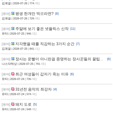
김괘걸
| 2026-07-26
[
774
/ 0 ]
평생 한개만 먹으라면?
[유머]
[6]
김괘걸
| 2026-07-26
[
729
/ 0 ]
주먈에 보기 좋은 넷플릭스 신작
[유머]
[11]
유탸
| 2026-07-25
[
946
/ 2 ]
지각했을 때를 직감하는 3가지 순간
[유머]
[7]
김괘걸
| 2026-07-25
[
841
/ 1 ]
장사는 운빨이 아니란걸 증명하는 장사꾼들의 꿀팁과
[유머]
[6]
임기응변 수준 ㄷㄷ
나스닥떡상
| 2026-07-25
[
791
/ 0 ]
최근 여성들이 갑자기 죽는 이유
[유머]
[6]
유탸
| 2026-07-24
[
735
/ 0 ]
31년전 음악의 최강자
[유머]
[4]
유탸
| 2026-07-24
[
574
/ 0 ]
돼지 도로
[유머]
[5]
유탸
| 2026-07-24
[
549
/ 0 ]