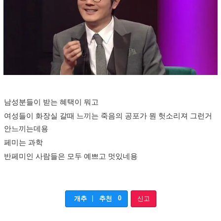
남성분들이 받는 혜택이 뭐고
여성들이 화장실 갈때 느끼는 죽음의 공포가 뭔 헛소리져 그런거
안느끼는데용
페미는 과학
반페미인 사람들은 모두 예쁘고 멋있네용
|
0
개추
추천
신고