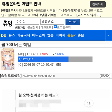
참여하기
[08월2주차]
유니크뽑기 이벤트를 시작합니다.
[참여하기]
를 누르시면 비로그
인도 참여할 수 있으며,
유니크당첨 기회
를 노려보세요!
[다시보지 않기
]
|
분실찾기
|
다크모드
|
로그인유지
회원가입
DB
뉴스
커뮤니티
애니만화
웹툰
이미지
츄온2
츄온
▼
월 700 버는 직업
DB
뉴스
커뮤니티
애니만화
웹툰
이미지
츄온2
츄온
유탸
| L:0/A:0 |
LV85
|
Exp.
68%
1,177/1,710
| 0 | 2026-05-07 19:20:47 | 953 |
[숨덕모드설정]
[닫기X]
게시판최상단항상설정가능