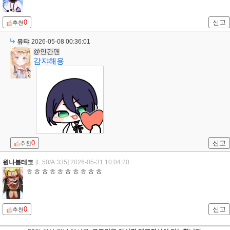
0
신고
추천
유탸
2026-05-08 00:36:01
@인간맨
감쟈해용
0
신고
추천
원나블테코
[L:50/A:335]
2026-05-31 10:04:20
ㅎㅎㅎㅎㅎㅎㅎㅎㅎㅎ
0
신고
추천