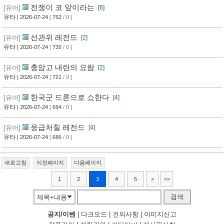
전쟁이 코 앞이라는
[유머]
[6]
유탸
| 2026-07-24
[
752
/ 0 ]
선관위 레전드
[유머]
[2]
유탸
| 2026-07-24
[
735
/ 0 ]
충암고 내란의 요람
[유머]
[2]
유탸
| 2026-07-24
[
721
/ 0 ]
한국군 드론으로 쇼한다
[유머]
[4]
유탸
| 2026-07-24
[
694
/ 0 ]
응급처칠 레전드
[유머]
[4]
유탸
| 2026-07-24
[
686
/ 0 ]
새로고침
이전페이지
다음페이지
1
2
3
4
5
>
>>
검색
제목+내용
공지/이벤
|
다크모드
|
건의사항
|
이미지신고