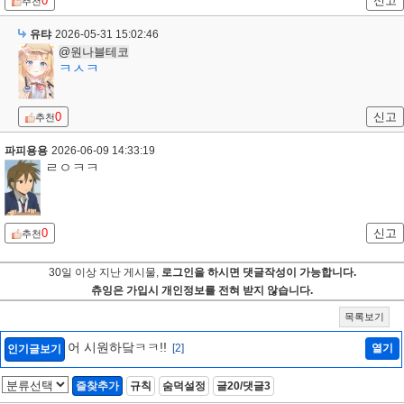
0
신고
추천
유탸
2026-05-31 15:02:46
@원나블테코
ㅋㅅㅋ
0
신고
추천
파피용용
2026-06-09 14:33:19
ㄹㅇㅋㅋ
0
신고
추천
30일 이상 지난 게시물,
로그인을 하시면 댓글작성이 가능합니다.
츄잉은 가입시 개인정보를 전혀 받지 않습니다.
목록보기
어 시원하닼ㅋㅋ!!
[2]
열기
인기글보기
즐찾추가
규칙
숨덕설정
글20/댓글3