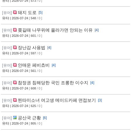
유탸
| 2026-07-24
[
573
/ 0 ]
돼지 도로
[유머]
[5]
유탸
| 2026-07-24
[
548
/ 0 ]
쫒길때 나무위에 올라가면 안되는 이유
[유머]
[4]
유탸
| 2026-07-24
[
601
/ 0 ]
장난감 사용법
[유머]
[4]
유탸
| 2026-07-24
[
597
/ 0 ]
안매운 페비쵸비
[유머]
[4]
유탸
| 2026-07-24
[
561
/ 0 ]
참정권 침해당한 국민 조롱한 이수지
[유머]
[4]
유탸
| 2026-07-24
[
608
/ 0 ]
찐따미소녀 여고생 메이드카페 면접보기
[유머]
[3]
유탸
| 2026-07-24
[
625
/ 0 ]
공산국 근황
[유머]
[6]
유탸
| 2026-07-24
[
805
/ 0 ]