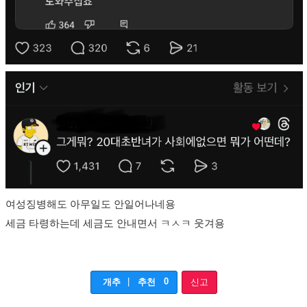
여성징병해도 아무일도 안일어나네용
세금 타령하는데 세금도 안내면서 ㅋㅅㅋ 웃겨용
|
0
개추
추천
신고