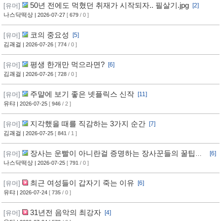
50년 전에도 먹혔던 취재가 시작되자.. 필살기.jpg
[유머]
[2]
나스닥떡상
| 2026-07-27
[
679
/ 0 ]
코의 중요성
[유머]
[5]
김괘걸
| 2026-07-26
[
774
/ 0 ]
평생 한개만 먹으라면?
[유머]
[6]
김괘걸
| 2026-07-26
[
728
/ 0 ]
주먈에 보기 좋은 넷플릭스 신작
[유머]
[11]
유탸
| 2026-07-25
[
946
/ 2 ]
지각했을 때를 직감하는 3가지 순간
[유머]
[7]
김괘걸
| 2026-07-25
[
841
/ 1 ]
장사는 운빨이 아니란걸 증명하는 장사꾼들의 꿀팁과
[유머]
[6]
임기응변 수준 ㄷㄷ
나스닥떡상
| 2026-07-25
[
791
/ 0 ]
최근 여성들이 갑자기 죽는 이유
[유머]
[6]
유탸
| 2026-07-24
[
735
/ 0 ]
31년전 음악의 최강자
[유머]
[4]