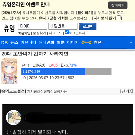
참여하기
[08월2주차]
유니크뽑기 이벤트를 시작합니다.
[참여하기]
를 누르시면 비로그
인도 참여할 수 있으며,
유니크당첨 기회
를 노려보세요!
[다시보지 않기
]
|
분실찾기
|
다크모드
|
로그인유지
회원가입
DB
뉴스
커뮤니티
애니만화
웹툰
이미지
츄온2
츄온
▼
20대 초반녀가 갑자기 사라지면
DB
뉴스
커뮤니티
애니만화
웹툰
이미지
츄온2
츄온
유탸
| L:0/A:0 |
LV85
|
Exp.
71%
1,217/1,710
| 0 | 2026-05-07 19:23:57 | 802 |
[숨덕모드설정]
[닫기X]
게시판최상단항상설정가능