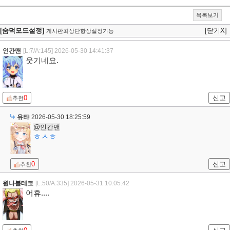
목록보기
[숨덕모드설정]
[닫기X]
게시판최상단항상설정가능
인간맨
[L:7/A:145]
2026-05-30 14:41:37
웃기네요.
0
신고
추천
유탸
2026-05-30 18:25:59
@인간맨
ㅎㅅㅎ
0
신고
추천
원나블테코
[L:50/A:335]
2026-05-31 10:05:42
어휴....