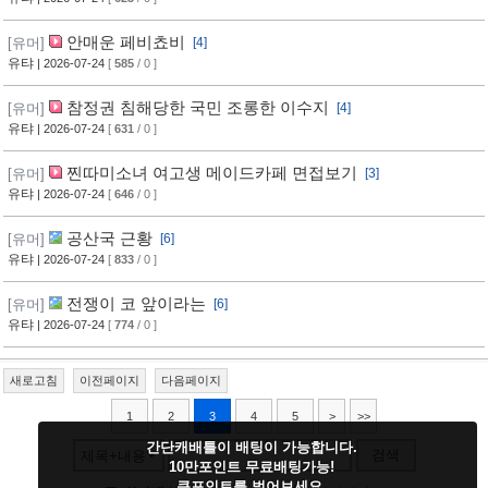
안매운 페비쵸비
[유머]
[4]
유탸
| 2026-07-24
[
585
/ 0 ]
참정권 침해당한 국민 조롱한 이수지
[유머]
[4]
유탸
| 2026-07-24
[
631
/ 0 ]
찐따미소녀 여고생 메이드카페 면접보기
[유머]
[3]
유탸
| 2026-07-24
[
646
/ 0 ]
공산국 근황
[유머]
[6]
유탸
| 2026-07-24
[
833
/ 0 ]
전쟁이 코 앞이라는
[유머]
[6]
유탸
| 2026-07-24
[
774
/ 0 ]
새로고침
이전페이지
다음페이지
1
2
3
4
5
>
>>
간단캐배틀이 배팅이 가능합니다.
검색
제목+내용
10만포인트 무료배팅가능!
큰포인트를 벌어보세요.