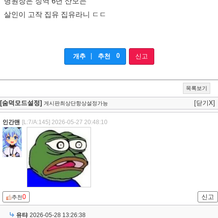
병원장은 징역 6년 산모는
살인이 고작 집유 집유라니 ㄷㄷ
|
0
개추
추천
신고
목록보기
[숨덕모드설정]
[닫기X]
게시판최상단항상설정가능
인간맨
[L:7/A:145]
2026-05-27 20:48:10
0
신고
추천
유탸
2026-05-28 13:26:38