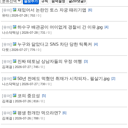
즐찾추가
규칙
숨덕설정
글20/댓글3
재밌어서 논란인 토스 자궁 때리기앱
[유머]
[6]
유탸
| 2026-07-28
[
702
/ 0 ]
하수구 배관공이 어이없게 경찰서 간 이유.jpg
[유머]
[4]
나스닥떡상
| 2026-07-28
[
731
/ 0 ]
누구와 닮았다고 SNS 차단 당한 틱톡커
[유머]
[4]
다윗
| 2026-07-27
[
776
/ 0 ]
진짜 테토남 상남자들의 우정 여행
[유머]
[3]
김괘걸
| 2026-07-27
[
745
/ 0 ]
50년 전에도 먹혔던 취재가 시작되자.. 필살기.jpg
[유머]
[2]
나스닥떡상
| 2026-07-27
[
730
/ 0 ]
코의 중요성
[유머]
[5]
김괘걸
| 2026-07-26
[
816
/ 0 ]
평생 한개만 먹으라면?
[유머]
[6]
김괘걸
| 2026-07-26
[
788
/ 0 ]