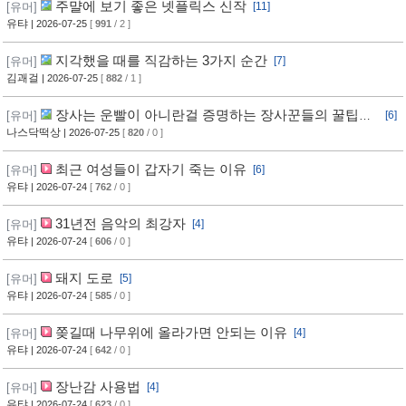
주먈에 보기 좋은 넷플릭스 신작
[유머]
[11]
유탸
| 2026-07-25
[
991
/ 2 ]
지각했을 때를 직감하는 3가지 순간
[유머]
[7]
김괘걸
| 2026-07-25
[
882
/ 1 ]
장사는 운빨이 아니란걸 증명하는 장사꾼들의 꿀팁과
[유머]
[6]
임기응변 수준 ㄷㄷ
나스닥떡상
| 2026-07-25
[
820
/ 0 ]
최근 여성들이 갑자기 죽는 이유
[유머]
[6]
유탸
| 2026-07-24
[
762
/ 0 ]
31년전 음악의 최강자
[유머]
[4]
유탸
| 2026-07-24
[
606
/ 0 ]
돼지 도로
[유머]
[5]
유탸
| 2026-07-24
[
585
/ 0 ]
쫒길때 나무위에 올라가면 안되는 이유
[유머]
[4]
유탸
| 2026-07-24
[
642
/ 0 ]
장난감 사용법
[유머]
[4]
유탸
| 2026-07-24
[
623
/ 0 ]