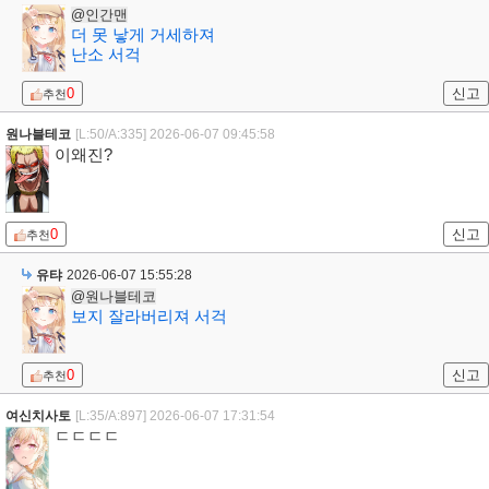
@인간맨
더 못 낳게 거세하져
난소 서걱
0
신고
추천
원나블테코
[L:50/A:335]
2026-06-07 09:45:58
이왜진?
0
신고
추천
유탸
2026-06-07 15:55:28
@원나블테코
보지 잘라버리져 서걱
0
신고
추천
여신치사토
[L:35/A:897]
2026-06-07 17:31:54
ㄷㄷㄷㄷ