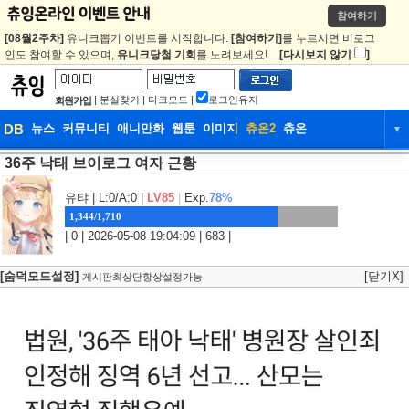
참여하기
[08월2주차]
유니크뽑기 이벤트를 시작합니다.
[참여하기]
를 누르시면 비로그
인도 참여할 수 있으며,
유니크당첨 기회
를 노려보세요!
[다시보지 않기
]
|
분실찾기
|
다크모드
|
로그인유지
회원가입
DB
뉴스
커뮤니티
애니만화
웹툰
이미지
츄온2
츄온
▼
36주 낙태 브이로그 여자 근황
DB
뉴스
커뮤니티
애니만화
웹툰
이미지
츄온2
츄온
유탸
| L:0/A:0 |
LV85
|
Exp.
78%
1,344/1,710
| 0 | 2026-05-08 19:04:09 | 683 |
[숨덕모드설정]
[닫기X]
게시판최상단항상설정가능