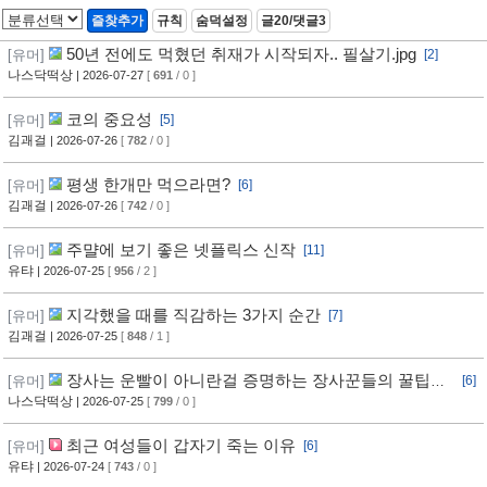
즐찾추가
규칙
숨덕설정
글20/댓글3
50년 전에도 먹혔던 취재가 시작되자.. 필살기.jpg
[유머]
[2]
나스닥떡상
| 2026-07-27
[
691
/ 0 ]
코의 중요성
[유머]
[5]
김괘걸
| 2026-07-26
[
782
/ 0 ]
평생 한개만 먹으라면?
[유머]
[6]
김괘걸
| 2026-07-26
[
742
/ 0 ]
주먈에 보기 좋은 넷플릭스 신작
[유머]
[11]
유탸
| 2026-07-25
[
956
/ 2 ]
지각했을 때를 직감하는 3가지 순간
[유머]
[7]
김괘걸
| 2026-07-25
[
848
/ 1 ]
장사는 운빨이 아니란걸 증명하는 장사꾼들의 꿀팁과
[유머]
[6]
임기응변 수준 ㄷㄷ
나스닥떡상
| 2026-07-25
[
799
/ 0 ]
최근 여성들이 갑자기 죽는 이유
[유머]
[6]
유탸
| 2026-07-24
[
743
/ 0 ]