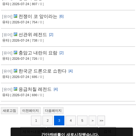
유탸
| 2026-07-24
[
807
/ 0 ]
전쟁이 코 앞이라는
[유머]
[6]
유탸
| 2026-07-24
[
754
/ 0 ]
선관위 레전드
[유머]
[2]
유탸
| 2026-07-24
[
738
/ 0 ]
충암고 내란의 요람
[유머]
[2]
유탸
| 2026-07-24
[
726
/ 0 ]
한국군 드론으로 쇼한다
[유머]
[4]
유탸
| 2026-07-24
[
695
/ 0 ]
응급처칠 레전드
[유머]
[4]
유탸
| 2026-07-24
[
690
/ 0 ]
새로고침
이전페이지
다음페이지
1
2
3
4
5
>
>>
검색
제목+내용
간단캐배틀이 새로시작됐습니다.