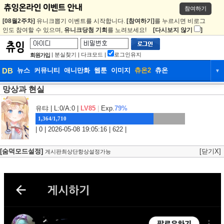
참여하기
[08월2주차]
유니크뽑기 이벤트를 시작합니다.
[참여하기]
를 누르시면 비로그
인도 참여할 수 있으며,
유니크당첨 기회
를 노려보세요!
[다시보지 않기
]
|
분실찾기
|
다크모드
|
로그인유지
회원가입
DB
뉴스
커뮤니티
애니만화
웹툰
이미지
츄온2
츄온
▼
망상과 현실
DB
뉴스
커뮤니티
애니만화
웹툰
이미지
츄온2
츄온
유탸
| L:0/A:0 |
LV85
|
Exp.
79%
1,364/1,710
| 0 | 2026-05-08 19:05:16 | 622 |
[숨덕모드설정]
[닫기X]
게시판최상단항상설정가능