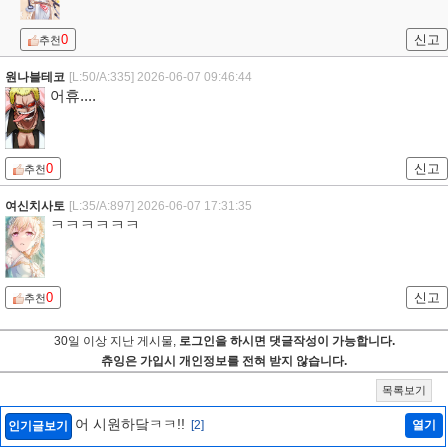
0
신고
추천
원나블테코
[L:50/A:335]
2026-06-07 09:46:44
어휴....
0
신고
추천
여신치사토
[L:35/A:897]
2026-06-07 17:31:35
ㅋㅋㅋㅋㅋㅋ
0
신고
추천
30일 이상 지난 게시물,
로그인을 하시면 댓글작성이 가능합니다.
츄잉은 가입시 개인정보를 전혀 받지 않습니다.
목록보기
어 시원하닼ㅋㅋ!!
[2]
열기
인기글보기