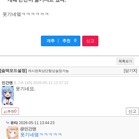
웃기네옄ㅋㅋㅋㅋㅋㅋ
|
0
개추
추천
신고
목록보기
[숨덕모드설정]
[닫기X]
게시판최상단항상설정가능
인간맨
[L:7/A:145]
2026-05-11 12:37:22
웃기네요.
0
신고
추천
유탸
2026-05-11 13:44:23
@인간맨
웃기네옄ㅋㅋㅋㅋㅋ