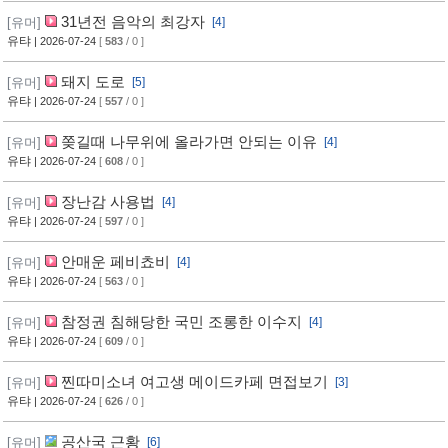
31년전 음악의 최강자
[유머]
[4]
유탸
| 2026-07-24
[
583
/ 0 ]
돼지 도로
[유머]
[5]
유탸
| 2026-07-24
[
557
/ 0 ]
쫒길때 나무위에 올라가면 안되는 이유
[유머]
[4]
유탸
| 2026-07-24
[
608
/ 0 ]
장난감 사용법
[유머]
[4]
유탸
| 2026-07-24
[
597
/ 0 ]
안매운 페비쵸비
[유머]
[4]
유탸
| 2026-07-24
[
563
/ 0 ]
참정권 침해당한 국민 조롱한 이수지
[유머]
[4]
유탸
| 2026-07-24
[
609
/ 0 ]
찐따미소녀 여고생 메이드카페 면접보기
[유머]
[3]
유탸
| 2026-07-24
[
626
/ 0 ]
공산국 근황
[유머]
[6]