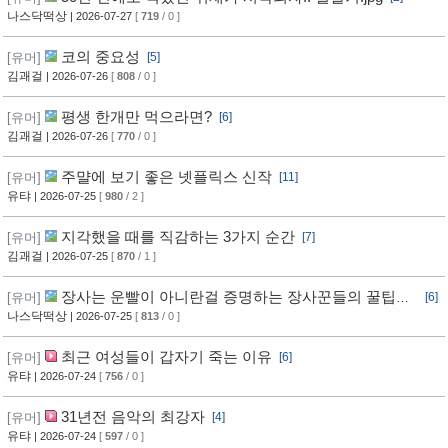
나스닥떡상
| 2026-07-27
[
719
/ 0 ]
코의 중요성
[유머]
[5]
김괘걸
| 2026-07-26
[
808
/ 0 ]
평생 한개만 먹으라면?
[유머]
[6]
김괘걸
| 2026-07-26
[
770
/ 0 ]
주먈에 보기 좋은 넷플릭스 신작
[유머]
[11]
유탸
| 2026-07-25
[
980
/ 2 ]
지각했을 때를 직감하는 3가지 순간
[유머]
[7]
김괘걸
| 2026-07-25
[
870
/ 1 ]
장사는 운빨이 아니란걸 증명하는 장사꾼들의 꿀팁과
[유머]
[6]
임기응변 수준 ㄷㄷ
나스닥떡상
| 2026-07-25
[
813
/ 0 ]
최근 여성들이 갑자기 죽는 이유
[유머]
[6]
유탸
| 2026-07-24
[
756
/ 0 ]
31년전 음악의 최강자
[유머]
[4]
유탸
| 2026-07-24
[
597
/ 0 ]