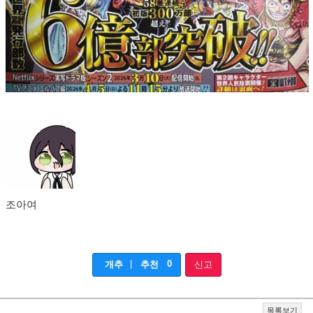
조아여
|
0
개추
추천
신고
목록보기