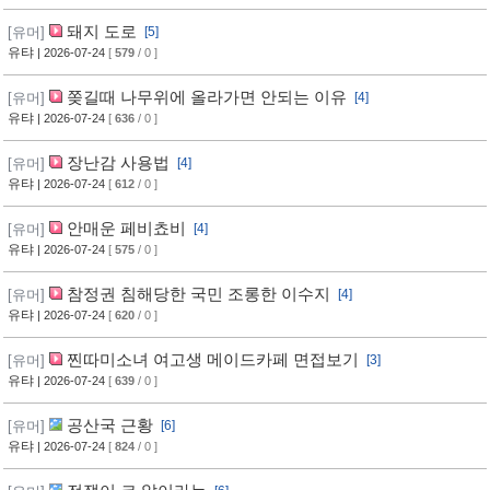
돼지 도로
[유머]
[5]
유탸
| 2026-07-24
[
579
/ 0 ]
쫒길때 나무위에 올라가면 안되는 이유
[유머]
[4]
유탸
| 2026-07-24
[
636
/ 0 ]
장난감 사용법
[유머]
[4]
유탸
| 2026-07-24
[
612
/ 0 ]
안매운 페비쵸비
[유머]
[4]
유탸
| 2026-07-24
[
575
/ 0 ]
참정권 침해당한 국민 조롱한 이수지
[유머]
[4]
유탸
| 2026-07-24
[
620
/ 0 ]
찐따미소녀 여고생 메이드카페 면접보기
[유머]
[3]
유탸
| 2026-07-24
[
639
/ 0 ]
공산국 근황
[유머]
[6]
유탸
| 2026-07-24
[
824
/ 0 ]