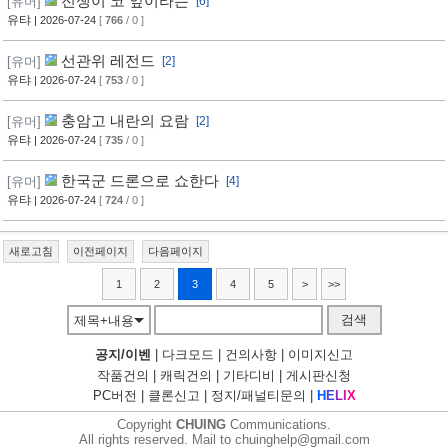
전쟁이 코 앞이라는
[유머]
[6]
유탸
| 2026-07-24
[
766
/ 0 ]
선관위 레전드
[유머]
[2]
유탸
| 2026-07-24
[
753
/ 0 ]
충암고 내란의 요람
[유머]
[2]
유탸
| 2026-07-24
[
735
/ 0 ]
한국군 드론으로 쇼한다
[유머]
[4]
유탸
| 2026-07-24
[
724
/ 0 ]
새로고침
이전페이지
다음페이지
1
2
3
4
5
>
>>
검색
제목+내용
공지/이벤
|
다크모드
|
건의사항
|
이미지신고
작품건의
|
캐릭건의
|
기타디비
|
게시판신청
PC버전
|
클론신고
|
정지/패널티문의
|
H
E
L
I
X
Copyright
CHUING
Communications.
All rights reserved. Mail to chuinghelp@gmail.com