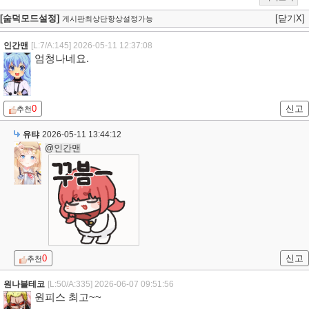
[숨덕모드설정]
[닫기X]
게시판최상단항상설정가능
인간맨
[L:7/A:145]
2026-05-11 12:37:08
엄청나네요.
0
신고
추천
유탸
2026-05-11 13:44:12
@인간맨
0
신고
추천
원나블테코
[L:50/A:335]
2026-06-07 09:51:56
원피스 최고~~