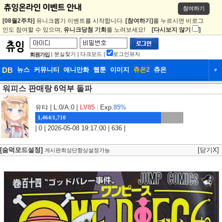
참여하기
[08월2주차]
유니크뽑기 이벤트를 시작합니다.
[참여하기]
를 누르시면 비로그
인도 참여할 수 있으며,
유니크당첨 기회
를 노려보세요!
[다시보지 않기
]
|
분실찾기
|
다크모드
|
로그인유지
회원가입
DB
뉴스
커뮤니티
애니만화
웹툰
이미지
츄온2
츄온
▼
워피스 판매랑 6억부 돌파
DB
뉴스
커뮤니티
애니만화
웹툰
이미지
츄온2
츄온
유탸
| L:0/A:0 |
LV85
|
Exp.
85%
1,464/1,710
| 0 | 2026-05-08 19:17:00 | 636 |
[숨덕모드설정]
[닫기X]
게시판최상단항상설정가능