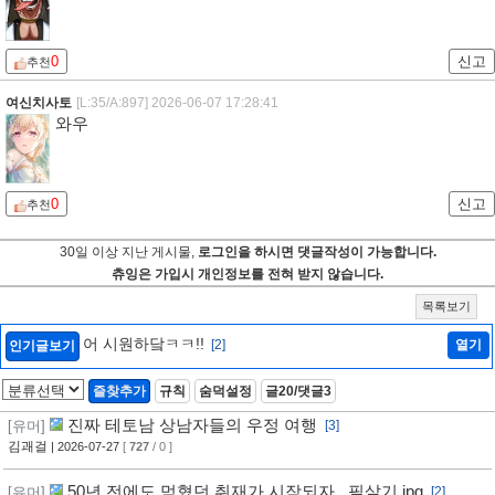
0
신고
추천
여신치사토
[L:35/A:897]
2026-06-07 17:28:41
와우
0
신고
추천
30일 이상 지난 게시물,
로그인을 하시면 댓글작성이 가능합니다.
츄잉은 가입시 개인정보를 전혀 받지 않습니다.
목록보기
어 시원하닼ㅋㅋ!!
[2]
열기
인기글보기
즐찾추가
규칙
숨덕설정
글20/댓글3
진짜 테토남 상남자들의 우정 여행
[유머]
[3]
김괘걸
| 2026-07-27
[
727
/ 0 ]
50년 전에도 먹혔던 취재가 시작되자.. 필살기.jpg
[유머]
[2]