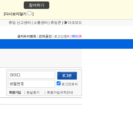
참여하기
!
[다시보지않기
]
츄잉 신고센터
|
소통센터
|
츄잉콘
|
다크모드
공지&이벤트
|
건의공간
|
로고신청
|
H
E
L
I
X
N
로그인유지
회원가입
|
분실찾기
|
회원가입규칙안내