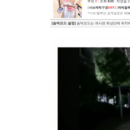
추천
0
|
조회
830
|
작성일 202
[
서브캐릭구경
OFF
]
[
캐릭컬
*서브/컬렉션 공개설정은
서브
[숨덕모드 설정]
숨덕모드는 게시판 최상단에 위치해