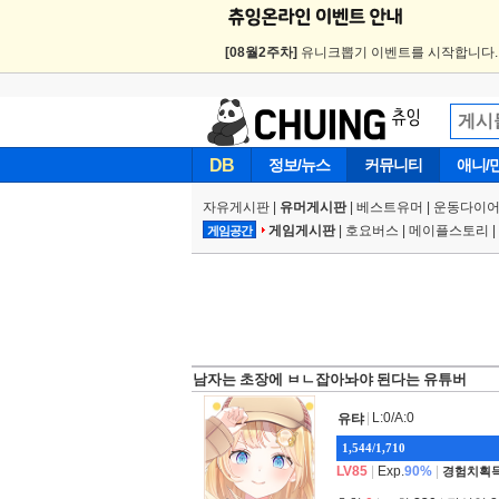
[08월2주차]
유니크뽑기 이벤트를 시작합니다
DB
정보/뉴스
커뮤니티
애니/
자유게시판
|
유머게시판
|
베스트유머
|
운동다이어
게임게시판
|
호요버스
|
메이플스토리
|
게임공간
남자는 초장에 ㅂㄴ잡아놔야 된다는 유튜버
|
L:0/A:0
유탸
1,544/1,710
LV85
|
Exp.
90%
|
경험치획득