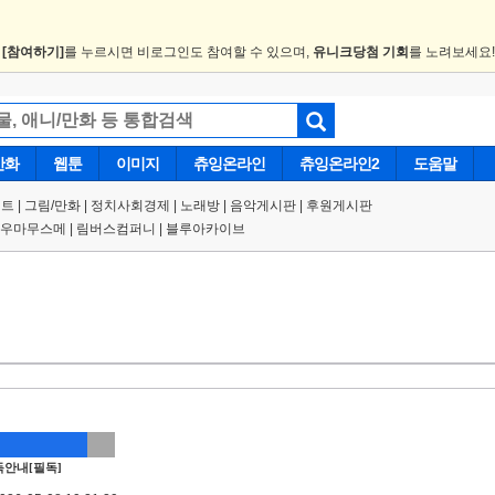
.
[참여하기]
를 누르시면 비로그인도 참여할 수 있으며,
유니크당첨 기회
를 노려보세요
만화
웹툰
이미지
츄잉온라인
츄잉온라인2
도움말
트 |
그림/만화
|
정치사회경제
|
노래방
|
음악게시판
|
후원게시판
우마무스메
|
림버스컴퍼니
|
블루아카이브
안내[필독]