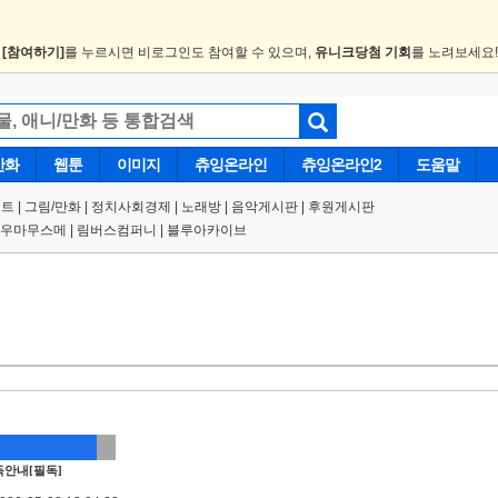
.
[참여하기]
를 누르시면 비로그인도 참여할 수 있으며,
유니크당첨 기회
를 노려보세요
만화
웹툰
이미지
츄잉온라인
츄잉온라인2
도움말
트 |
그림/만화
|
정치사회경제
|
노래방
|
음악게시판
|
후원게시판
우마무스메
|
림버스컴퍼니
|
블루아카이브
안내[필독]