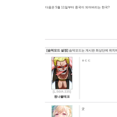
다음은 5월 11일부터 중국이 되어버리는 한국?
[숨덕모드 설정]
숨덕모드는 게시판 최상단에 위치해
ㅎㄷㄷ
[L:50/A:335]
원나블테코
굿