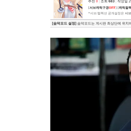
추천
0
|
조회
683
|
작성일 202
[
서브캐릭구경
OFF
]
[
캐릭컬
*서브/컬렉션 공개설정은
서브
[숨덕모드 설정]
숨덕모드는 게시판 최상단에 위치해