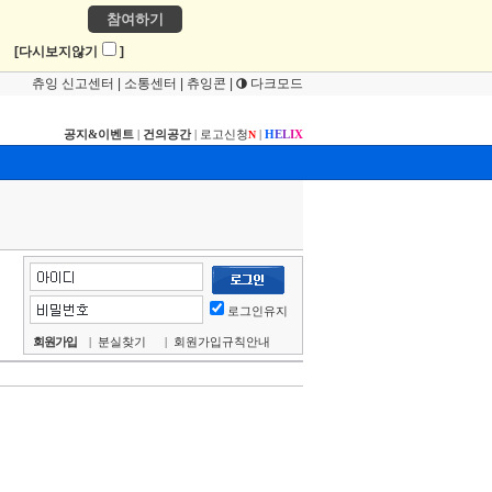
참여하기
!
[다시보지않기
]
츄잉 신고센터
|
소통센터
|
츄잉콘
|
다크모드
공지&이벤트
|
건의공간
|
로고신청
|
H
E
L
I
X
N
로그인유지
회원가입
|
분실찾기
|
회원가입규칙안내