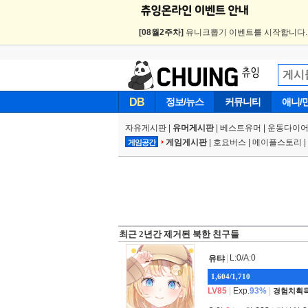
[08월2주차]
유니크뽑기 이벤트를 시작합니다
DB
정보/뉴스
커뮤니티
애니/
자유게시판
|
유머게시판
|
베스트유머
|
운동다이어
게임게시판
|
호요버스
|
메이플스토리
|
게임공간
최근 2년간 제거된 북한 친구들
|
L:0/A:0
유탸
1,604/1,710
LV85
|
Exp.
93%
|
경험치획득