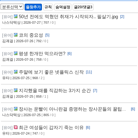
즐찾추가
규칙
숨덕설정
글20/댓글3
50년 전에도 먹혔던 취재가 시작되자.. 필살기.jpg
[유머]
[2]
나스닥떡상
| 2026-07-27
[
707
/ 0 ]
코의 중요성
[유머]
[5]
김괘걸
| 2026-07-26
[
792
/ 0 ]
평생 한개만 먹으라면?
[유머]
[6]
김괘걸
| 2026-07-26
[
758
/ 0 ]
주먈에 보기 좋은 넷플릭스 신작
[유머]
[11]
유탸
| 2026-07-25
[
968
/ 2 ]
지각했을 때를 직감하는 3가지 순간
[유머]
[7]
김괘걸
| 2026-07-25
[
858
/ 1 ]
장사는 운빨이 아니란걸 증명하는 장사꾼들의 꿀팁과
[유머]
[6]
임기응변 수준 ㄷㄷ
나스닥떡상
| 2026-07-25
[
805
/ 0 ]
최근 여성들이 갑자기 죽는 이유
[유머]
[6]
유탸
| 2026-07-24
[
747
/ 0 ]