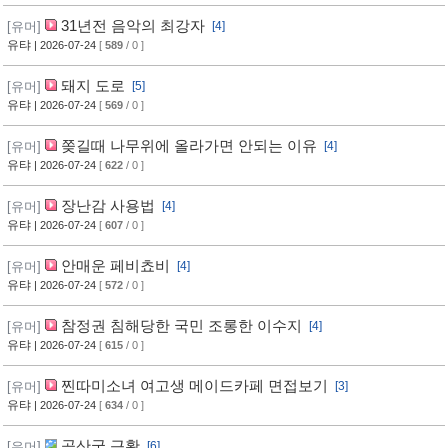
31년전 음악의 최강자
[유머]
[4]
유탸
| 2026-07-24
[
589
/ 0 ]
돼지 도로
[유머]
[5]
유탸
| 2026-07-24
[
569
/ 0 ]
쫒길때 나무위에 올라가면 안되는 이유
[유머]
[4]
유탸
| 2026-07-24
[
622
/ 0 ]
장난감 사용법
[유머]
[4]
유탸
| 2026-07-24
[
607
/ 0 ]
안매운 페비쵸비
[유머]
[4]
유탸
| 2026-07-24
[
572
/ 0 ]
참정권 침해당한 국민 조롱한 이수지
[유머]
[4]
유탸
| 2026-07-24
[
615
/ 0 ]
찐따미소녀 여고생 메이드카페 면접보기
[유머]
[3]
유탸
| 2026-07-24
[
634
/ 0 ]
공산국 근황
[유머]
[6]