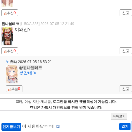
0
신고
추천
원나블테코
[L:50/A:335]
2026-07-05 12:21:49
이왜진?
0
신고
추천
유탸
2026-07-05 16:53:21
@원나블테코
봊같네여
0
신고
추천
30일 이상 지난 게시물,
로그인을 하시면 댓글작성이 가능합니다.
츄잉은 가입시 개인정보를 전혀 받지 않습니다.
목록보기
어 시원하닼ㅋㅋ!!
[2]
열기
인기글보기