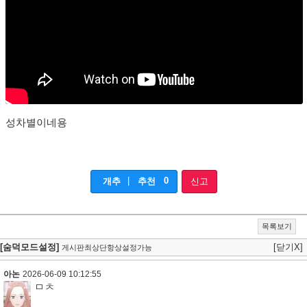
성차별이네용
|
0
개추
추천
신고
목록보기
[숨덕모드설정]
[닫기X]
게시판최상단항상설정가능
아논
2026-06-09 10:12:55
ㅁㅊ