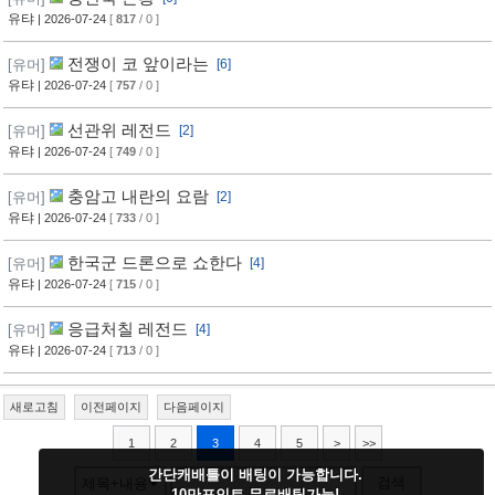
유탸
| 2026-07-24
[
817
/ 0 ]
전쟁이 코 앞이라는
[유머]
[6]
유탸
| 2026-07-24
[
757
/ 0 ]
선관위 레전드
[유머]
[2]
유탸
| 2026-07-24
[
749
/ 0 ]
충암고 내란의 요람
[유머]
[2]
유탸
| 2026-07-24
[
733
/ 0 ]
한국군 드론으로 쇼한다
[유머]
[4]
유탸
| 2026-07-24
[
715
/ 0 ]
응급처칠 레전드
[유머]
[4]
유탸
| 2026-07-24
[
713
/ 0 ]
새로고침
이전페이지
다음페이지
1
2
3
4
5
>
>>
간단캐배틀이 배팅이 가능합니다.
검색
제목+내용
10만포인트 무료배팅가능!