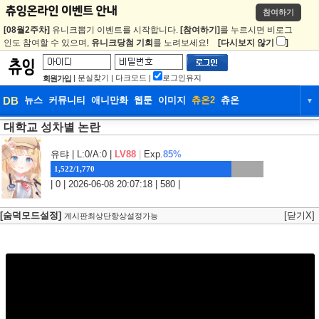
참여하기
[08월2주차]
유니크뽑기 이벤트를 시작합니다.
[참여하기]
를 누르시면 비로그
인도 참여할 수 있으며,
유니크당첨 기회
를 노려보세요!
[다시보지 않기
]
|
분실찾기
|
다크모드
|
로그인유지
회원가입
DB
뉴스
커뮤니티
애니만화
웹툰
이미지
츄온2
츄온
▼
대학교 성차별 논란
DB
뉴스
커뮤니티
애니만화
웹툰
이미지
츄온2
츄온
유탸
| L:0/A:0 |
LV88
|
Exp.
85%
1,522/1,770
| 0 | 2026-06-08 20:07:18 | 580 |
[숨덕모드설정]
[닫기X]
게시판최상단항상설정가능