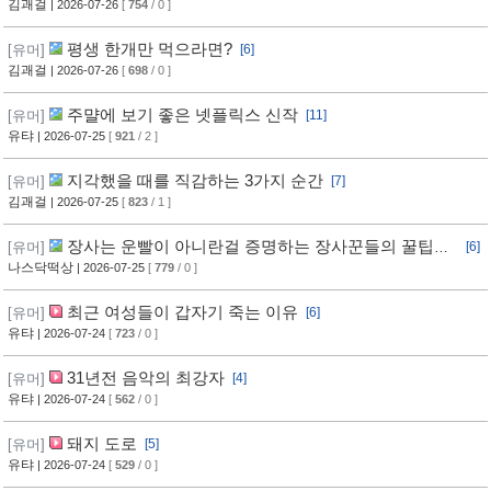
김괘걸
| 2026-07-26
[
754
/ 0 ]
평생 한개만 먹으라면?
[유머]
[6]
김괘걸
| 2026-07-26
[
698
/ 0 ]
주먈에 보기 좋은 넷플릭스 신작
[유머]
[11]
유탸
| 2026-07-25
[
921
/ 2 ]
지각했을 때를 직감하는 3가지 순간
[유머]
[7]
김괘걸
| 2026-07-25
[
823
/ 1 ]
장사는 운빨이 아니란걸 증명하는 장사꾼들의 꿀팁과
[유머]
[6]
임기응변 수준 ㄷㄷ
나스닥떡상
| 2026-07-25
[
779
/ 0 ]
최근 여성들이 갑자기 죽는 이유
[유머]
[6]
유탸
| 2026-07-24
[
723
/ 0 ]
31년전 음악의 최강자
[유머]
[4]
유탸
| 2026-07-24
[
562
/ 0 ]
돼지 도로
[유머]
[5]
유탸
| 2026-07-24
[
529
/ 0 ]