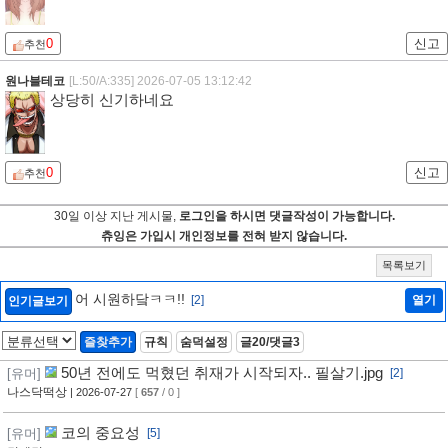
0
신고
추천
원나블테코
[L:50/A:335]
2026-07-05 13:12:42
상당히 신기하네요
0
신고
추천
30일 이상 지난 게시물,
로그인을 하시면 댓글작성이 가능합니다.
츄잉은 가입시 개인정보를 전혀 받지 않습니다.
목록보기
어 시원하닼ㅋㅋ!!
[2]
열기
인기글보기
즐찾추가
규칙
숨덕설정
글20/댓글3
50년 전에도 먹혔던 취재가 시작되자.. 필살기.jpg
[유머]
[2]
나스닥떡상
| 2026-07-27
[
657
/ 0 ]
코의 중요성
[유머]
[5]