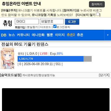
참여하기
[08월2주차]
유니크뽑기 이벤트를 시작합니다.
[참여하기]
를 누르시면 비로그
인도 참여할 수 있으며,
유니크당첨 기회
를 노려보세요!
[다시보지 않기
]
|
분실찾기
|
다크모드
|
로그인유지
회원가입
DB
뉴스
커뮤니티
애니만화
웹툰
이미지
츄온2
츄온
▼
전설의 80도 기울기 린댄스
DB
뉴스
커뮤니티
애니만화
웹툰
이미지
츄온2
츄온
유탸
| L:0/A:0 |
LV88
|
Exp.
89%
1,582/1,770
| 0 | 2026-06-08 20:09:11 | 551 |
[숨덕모드설정]
[닫기X]
게시판최상단항상설정가능