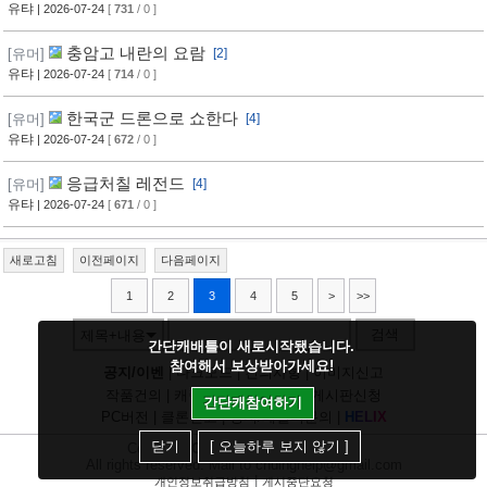
유탸
| 2026-07-24
[
731
/ 0 ]
충암고 내란의 요람
[유머]
[2]
유탸
| 2026-07-24
[
714
/ 0 ]
한국군 드론으로 쇼한다
[유머]
[4]
유탸
| 2026-07-24
[
672
/ 0 ]
응급처칠 레전드
[유머]
[4]
유탸
| 2026-07-24
[
671
/ 0 ]
새로고침
이전페이지
다음페이지
1
2
3
4
5
>
>>
검색
제목+내용
간단캐배틀이 새로시작됐습니다.
참여해서 보상받아가세요!
공지/이벤
|
다크모드
|
건의사항
|
이미지신고
작품건의
|
캐릭건의
|
기타디비
|
게시판신청
간단캐참여하기
PC버전
|
클론신고
|
정지/패널티문의
|
H
E
L
I
X
닫기
[ 오늘하루 보지 않기 ]
Copyright
CHUING
Communications.
All rights reserved. Mail to chuinghelp@gmail.com
|
개인정보취급방침
게시중단요청