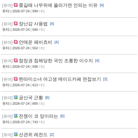
쫒길때 나무위에 올라가면 안되는 이유
[유머]
[4]
유탸
| 2026-07-24
[
589
/ 0 ]
장난감 사용법
[유머]
[4]
유탸
| 2026-07-24
[
590
/ 0 ]
안매운 페비쵸비
[유머]
[4]
유탸
| 2026-07-24
[
552
/ 0 ]
참정권 침해당한 국민 조롱한 이수지
[유머]
[4]
유탸
| 2026-07-24
[
596
/ 0 ]
찐따미소녀 여고생 메이드카페 면접보기
[유머]
[3]
유탸
| 2026-07-24
[
613
/ 0 ]
공산국 근황
[유머]
[6]
유탸
| 2026-07-24
[
800
/ 0 ]
전쟁이 코 앞이라는
[유머]
[6]
유탸
| 2026-07-24
[
743
/ 0 ]
선관위 레전드
[유머]
[2]