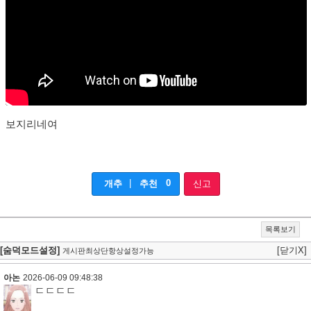
보지리네여
|
0
개추
추천
신고
목록보기
[숨덕모드설정]
[닫기X]
게시판최상단항상설정가능
아논
2026-06-09 09:48:38
ㄷㄷㄷㄷ