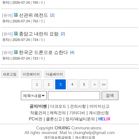
유탸
| 2026-07-24
[
760
/ 0 ]
선관위 레전드
[유머]
[2]
유탸
| 2026-07-24
[
752
/ 0 ]
충암고 내란의 요람
[유머]
[2]
유탸
| 2026-07-24
[
734
/ 0 ]
한국군 드론으로 쇼한다
[유머]
[4]
유탸
| 2026-07-24
[
723
/ 0 ]
새로고침
이전페이지
다음페이지
1
2
3
4
5
>
>>
검색
제목+내용
공지/이벤
|
다크모드
|
건의사항
|
이미지신고
작품건의
|
캐릭건의
|
기타디비
|
게시판신청
PC버전
|
클론신고
|
정지/패널티문의
|
H
E
L
I
X
Copyright
CHUING
Communications.
All rights reserved. Mail to chuinghelp@gmail.com
|
개인정보취급방침
게시중단요청