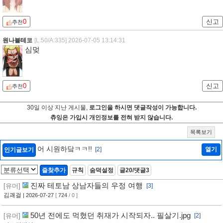
0
신고
추천
원나블테코
[L:50/A:335]
2026-07-05 13:14:31
심멎
0
신고
추천
30일 이상 지난 게시물,
로그인을 하시면 댓글작성이 가능합니다.
츄잉은 가입시 개인정보를 전혀 받지 않습니다.
목록보기
어 시원하닼ㅋㅋ!!
[2]
열기
인기글보기
즐찾추가
규칙
숨덕설정
글20/댓글3
진짜 테토남 상남자들의 우정 여행
[유머]
[3]
김괘걸
| 2026-07-27
[
724
/ 0 ]
50년 전에도 먹혔던 취재가 시작되자.. 필살기.jpg
[유머]
[2]