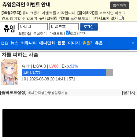
참여하기
[08월2주차]
유니크뽑기 이벤트를 시작합니다.
[참여하기]
를 누르시면 비로그
인도 참여할 수 있으며,
유니크당첨 기회
를 노려보세요!
[다시보지 않기
]
|
분실찾기
|
다크모드
|
로그인유지
회원가입
DB
뉴스
커뮤니티
애니만화
웹툰
이미지
츄온2
츄온
▼
차를 피하는 사슴
DB
뉴스
커뮤니티
애니만화
웹툰
이미지
츄온2
츄온
유탸
| L:0/A:0 |
LV88
|
Exp.
92%
1,643/1,770
| 0 | 2026-06-08 20:14:41 | 571 |
[숨덕모드설정]
[닫기X]
게시판최상단항상설정가능