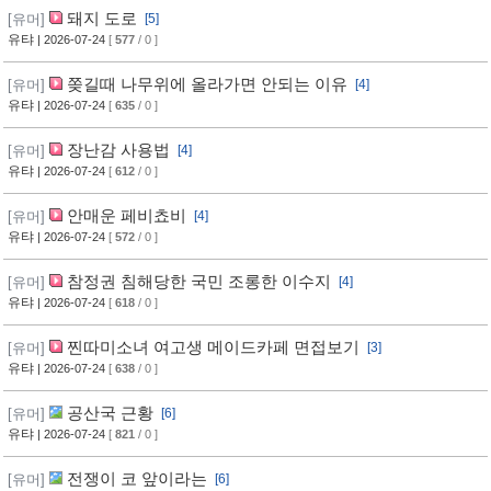
돼지 도로
[유머]
[5]
유탸
| 2026-07-24
[
577
/ 0 ]
쫒길때 나무위에 올라가면 안되는 이유
[유머]
[4]
유탸
| 2026-07-24
[
635
/ 0 ]
장난감 사용법
[유머]
[4]
유탸
| 2026-07-24
[
612
/ 0 ]
안매운 페비쵸비
[유머]
[4]
유탸
| 2026-07-24
[
572
/ 0 ]
참정권 침해당한 국민 조롱한 이수지
[유머]
[4]
유탸
| 2026-07-24
[
618
/ 0 ]
찐따미소녀 여고생 메이드카페 면접보기
[유머]
[3]
유탸
| 2026-07-24
[
638
/ 0 ]
공산국 근황
[유머]
[6]
유탸
| 2026-07-24
[
821
/ 0 ]
전쟁이 코 앞이라는
[유머]
[6]