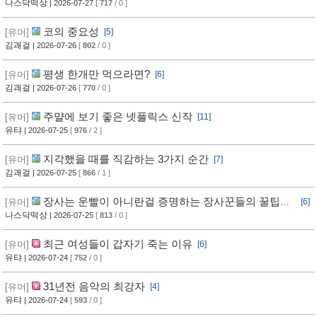
나스닥떡상
| 2026-07-27
[
717
/ 0 ]
코의 중요성
[유머]
[5]
김괘걸
| 2026-07-26
[
802
/ 0 ]
평생 한개만 먹으라면?
[유머]
[6]
김괘걸
| 2026-07-26
[
770
/ 0 ]
주먈에 보기 좋은 넷플릭스 신작
[유머]
[11]
유탸
| 2026-07-25
[
976
/ 2 ]
지각했을 때를 직감하는 3가지 순간
[유머]
[7]
김괘걸
| 2026-07-25
[
866
/ 1 ]
장사는 운빨이 아니란걸 증명하는 장사꾼들의 꿀팁과
[유머]
[6]
임기응변 수준 ㄷㄷ
나스닥떡상
| 2026-07-25
[
813
/ 0 ]
최근 여성들이 갑자기 죽는 이유
[유머]
[6]
유탸
| 2026-07-24
[
752
/ 0 ]
31년전 음악의 최강자
[유머]
[4]
유탸
| 2026-07-24
[
593
/ 0 ]