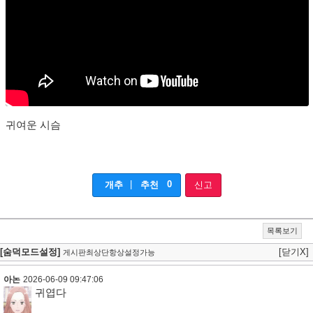
귀여운 시슴
|
0
개추
추천
신고
목록보기
[숨덕모드설정]
[닫기X]
게시판최상단항상설정가능
아논
2026-06-09 09:47:06
귀엽다