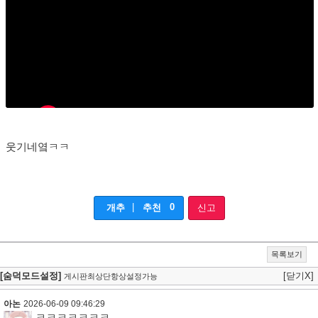
웃기네옄ㅋㅋ
|
0
개추
추천
신고
목록보기
[숨덕모드설정]
[닫기X]
게시판최상단항상설정가능
아논
2026-06-09 09:46:29
ㅋㅋㅋㅋㅋㅋㅋ