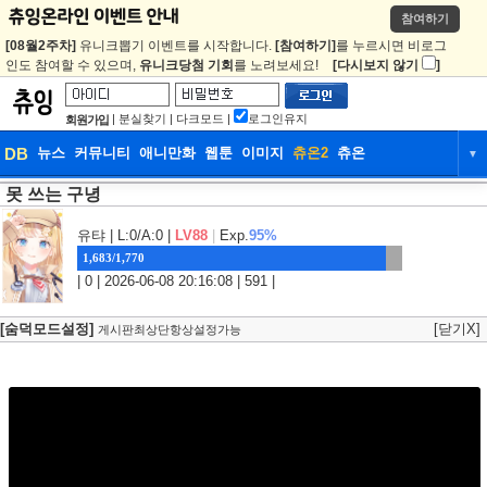
참여하기
[08월2주차]
유니크뽑기 이벤트를 시작합니다.
[참여하기]
를 누르시면 비로그
인도 참여할 수 있으며,
유니크당첨 기회
를 노려보세요!
[다시보지 않기
]
|
분실찾기
|
다크모드
|
로그인유지
회원가입
DB
뉴스
커뮤니티
애니만화
웹툰
이미지
츄온2
츄온
▼
못 쓰는 구녕
DB
뉴스
커뮤니티
애니만화
웹툰
이미지
츄온2
츄온
유탸
| L:0/A:0 |
LV88
|
Exp.
95%
1,683/1,770
| 0 | 2026-06-08 20:16:08 | 591 |
[숨덕모드설정]
[닫기X]
게시판최상단항상설정가능