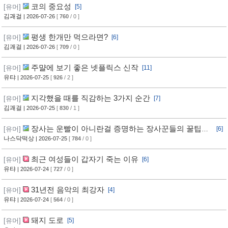
코의 중요성
[유머]
[5]
김괘걸
| 2026-07-26
[
760
/ 0 ]
평생 한개만 먹으라면?
[유머]
[6]
김괘걸
| 2026-07-26
[
709
/ 0 ]
주먈에 보기 좋은 넷플릭스 신작
[유머]
[11]
유탸
| 2026-07-25
[
926
/ 2 ]
지각했을 때를 직감하는 3가지 순간
[유머]
[7]
김괘걸
| 2026-07-25
[
830
/ 1 ]
장사는 운빨이 아니란걸 증명하는 장사꾼들의 꿀팁과
[유머]
[6]
임기응변 수준 ㄷㄷ
나스닥떡상
| 2026-07-25
[
784
/ 0 ]
최근 여성들이 갑자기 죽는 이유
[유머]
[6]
유탸
| 2026-07-24
[
727
/ 0 ]
31년전 음악의 최강자
[유머]
[4]
유탸
| 2026-07-24
[
564
/ 0 ]
돼지 도로
[유머]
[5]