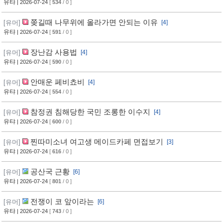
유탸
| 2026-07-24
[
534
/ 0 ]
쫒길때 나무위에 올라가면 안되는 이유
[유머]
[4]
유탸
| 2026-07-24
[
591
/ 0 ]
장난감 사용법
[유머]
[4]
유탸
| 2026-07-24
[
590
/ 0 ]
안매운 페비쵸비
[유머]
[4]
유탸
| 2026-07-24
[
554
/ 0 ]
참정권 침해당한 국민 조롱한 이수지
[유머]
[4]
유탸
| 2026-07-24
[
600
/ 0 ]
찐따미소녀 여고생 메이드카페 면접보기
[유머]
[3]
유탸
| 2026-07-24
[
616
/ 0 ]
공산국 근황
[유머]
[6]
유탸
| 2026-07-24
[
801
/ 0 ]
전쟁이 코 앞이라는
[유머]
[6]
유탸
| 2026-07-24
[
743
/ 0 ]