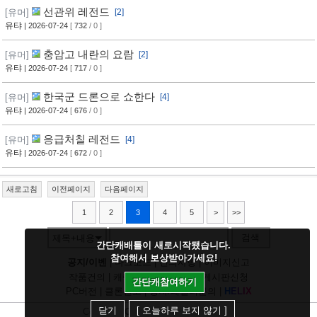
선관위 레전드
[유머]
[2]
유탸
| 2026-07-24
[
732
/ 0 ]
충암고 내란의 요람
[유머]
[2]
유탸
| 2026-07-24
[
717
/ 0 ]
한국군 드론으로 쇼한다
[유머]
[4]
유탸
| 2026-07-24
[
676
/ 0 ]
응급처칠 레전드
[유머]
[4]
유탸
| 2026-07-24
[
672
/ 0 ]
새로고침
이전페이지
다음페이지
1
2
3
4
5
>
>>
검색
제목+내용
간단캐배틀이 새로시작됐습니다.
참여해서 보상받아가세요!
공지/이벤
|
다크모드
|
건의사항
|
이미지신고
작품건의
|
캐릭건의
|
기타디비
|
게시판신청
간단캐참여하기
PC버전
|
클론신고
|
정지/패널티문의
|
H
E
L
I
X
닫기
[ 오늘하루 보지 않기 ]
Copyright
CHUING
Communications.