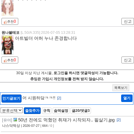
0
신고
추천
원나블테코
[L:50/A:335]
2026-07-05 13:28:31
아트빌더 어허 누나 존경합니다
0
신고
추천
30일 이상 지난 게시물,
로그인을 하시면 댓글작성이 가능합니다.
츄잉은 가입시 개인정보를 전혀 받지 않습니다.
목록보기
어 시원하닼ㅋㅋ!!
[2]
열기
인기글보기
즐찾추가
규칙
숨덕설정
글20/댓글3
50년 전에도 먹혔던 취재가 시작되자.. 필살기.jpg
[유머]
[2]
나스닥떡상
| 2026-07-27
[
664
/ 0 ]