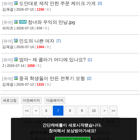
도안대로 제작 안한 주문 케이크 가게
[유머]
[3]
김괘걸
| 2026-07-15
[
1156
/ 0 ]
창녀와 우익의 만남.jpg
[유머]
쉬라츠
| 2026-07-15
[
838
/ 0 ]
인도의 나쁜 여자
[유머]
[7]
김괘걸
| 2026-07-14
[
1304
/ 0 ]
엄마~ 제 콜라가 어디에 있나요?
[유머]
[1]
J
| 2026-07-14
[
1058
/ 0 ]
중국 학생들이 만든 전투기 모형
[유머]
[2]
김괘걸
| 2026-07-13
[
1315
/ 0 ]
새로고침
이전페이지
다음페이지
<<
<
6
7
8
9
10
>
>>
검색
제목+내용
간단캐배틀이 새로시작됐습니다.
참여해서 보상받아가세요!
공지/이벤
|
다크모드
|
건의사항
|
이미지신고
작품건의
|
캐릭건의
|
기타디비
|
게시판신청