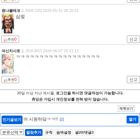
원나블테코
[L:50/A:335]
2026-05-31 08:20:51
심멎
0
신고
추천
여신치사토
[L:35/A:897]
2026-06-07 20:31:13
ㅋㅋㅋㅋㅋㅋㅋㅋㅋㅋㅋㅋㅋㅋㅋㅋㅋㅋ
0
신고
추천
30일 이상 지난 게시물,
로그인을 하시면 댓글작성이 가능합니다.
츄잉은 가입시 개인정보를 전혀 받지 않습니다.
목록보기
어 시원하닼ㅋㅋ!!
[2]
열기
인기글보기
즐찾추가
규칙
숨덕설정
글20/댓글3