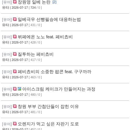
장원영 일베 논란
[유머]
[2]
유탸
| 2026-07-17
[
724
/ 0 ]
일베극우 선빵필승에 대응하는법
[유머]
유탸
| 2026-07-17
[ 431 / 0 ]
뷔페에온 노노 feat. 페비쵸비
[유머]
유탸
| 2026-07-17
[ 428 / 0 ]
질투하는 페비쵸비
[유머]
유탸
| 2026-07-17
[ 417 / 0 ]
페비쵸비의 소중한 팝콘 feat. 구구까까
[유머]
유탸
| 2026-07-17
[ 463 / 0 ]
아이스크림 케이크가 만들어지는 과정
[유머]
유탸
| 2026-07-17
[ 480 / 0 ]
창원 부부 간첩단들이 잡힌 이유
[유머]
유탸
| 2026-07-17
[ 481 / 0 ]
오렌지가 먹고 싶은 자판기 도로
[유머]
유탸
| 2026-07-17
[ 457 / 0 ]