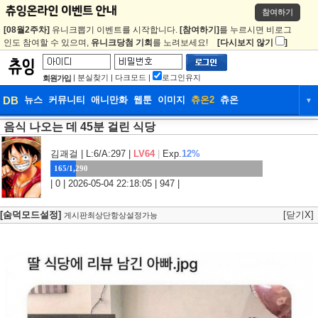
참여하기
[08월2주차]
유니크뽑기 이벤트를 시작합니다.
[참여하기]
를 누르시면 비로그
인도 참여할 수 있으며,
유니크당첨 기회
를 노려보세요!
[다시보지 않기
]
|
분실찾기
|
다크모드
|
로그인유지
회원가입
DB
뉴스
커뮤니티
애니만화
웹툰
이미지
츄온2
츄온
▼
음식 나오는 데 45분 걸린 식당
DB
뉴스
커뮤니티
애니만화
웹툰
이미지
츄온2
츄온
김괘걸
| L:6/A:297 |
LV64
|
Exp.
12%
165/1,290
| 0 | 2026-05-04 22:18:05 | 947 |
[숨덕모드설정]
[닫기X]
게시판최상단항상설정가능