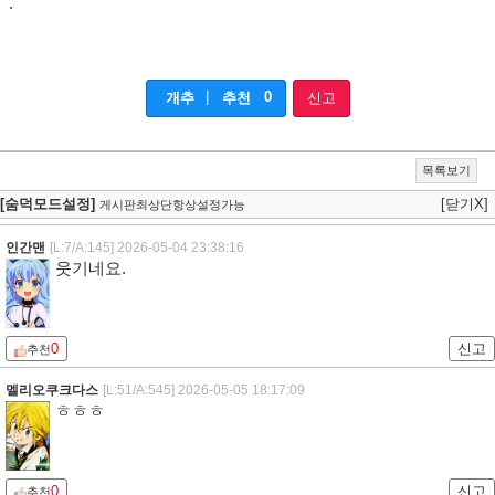
.
|
0
개추
추천
신고
목록보기
[숨덕모드설정]
[닫기X]
게시판최상단항상설정가능
인간맨
[L:7/A:145]
2026-05-04 23:38:16
웃기네요.
0
신고
추천
멜리오쿠크다스
[L:51/A:545]
2026-05-05 18:17:09
ㅎㅎㅎ
0
신고
추천