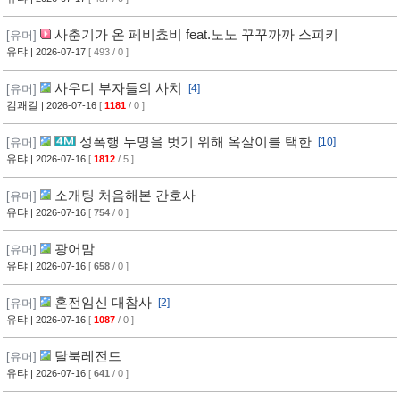
사춘기가 온 페비쵸비 feat.노노 꾸꾸까까 스피키
[유머]
유탸
| 2026-07-17
[ 493 / 0 ]
사우디 부자들의 사치
[유머]
[4]
김괘걸
| 2026-07-16
[
1181
/ 0 ]
성폭행 누명을 벗기 위해 옥살이를 택한
[유머]
[10]
유탸
| 2026-07-16
[
1812
/ 5 ]
소개팅 처음해본 간호사
[유머]
유탸
| 2026-07-16
[
754
/ 0 ]
광어맘
[유머]
유탸
| 2026-07-16
[
658
/ 0 ]
혼전임신 대참사
[유머]
[2]
유탸
| 2026-07-16
[
1087
/ 0 ]
탈북레전드
[유머]
유탸
| 2026-07-16
[
641
/ 0 ]