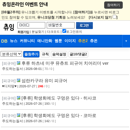
참여하기
[08월2주차]
유니크뽑기 이벤트를 시작합니다.
[참여하기]
를 누르시면 비로그
인도 참여할 수 있으며,
유니크당첨 기회
를 노려보세요!
[다시보지 않기
]
|
분실찾기
|
다크모드
|
로그인유지
회원가입
DB
뉴스
커뮤니티
애니만화
웹툰
이미지
츄온2
츄온
▼
DB
뉴스
커뮤니티
애니만화
즐찾추가
규칙
숨덕설정
글10/댓글2
웹툰
이미지
츄온2
츄온
후류 하츠네 미쿠 뮤츄트 피규어 치어리더 ver
[피규어]
주도하는질서
| 2026-08-01
[ 70 / 0 ]
섬란카구라 유미 피규어
[피규어]
♥디지땅♥
| 2026-07-27
[
246
/ 0 ]
[후류] 학생회에도 구멍은 있다 - 히사코
[피규어]
주도하는질서
| 2026-07-26
[
193
/ 0 ]
[후류] 학생회에도 구멍은 있다 - 코마로
[피규어]
주도하는질서
| 2026-07-26
[
142
/ 0 ]