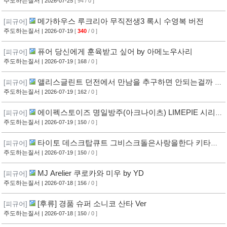
주도하는질서
| 2026-07-25
[ 94 / 0 ]
메가하우스 루크리아 무직전생3 록시 수영복 버전
[피규어]
주도하는질서
| 2026-07-19
[
340
/ 0 ]
퓨어 당신에게 훈육받고 싶어 by 아메노우사리
[피규어]
주도하는질서
| 2026-07-19
[
168
/ 0 ]
앨리스글린트 던전에서 만남을 추구하면 안되는걸까 헤
[피규어]
스티아 신위해방 Ver
주도하는질서
| 2026-07-19
[
162
/ 0 ]
에이펙스토이즈 명일방주(아크나이츠) LIMEPIE 시리즈
[피규어]
아미야 티타임 Ver
주도하는질서
| 2026-07-19
[
150
/ 0 ]
타이토 데스크탑큐트 그비스크돌은사랑을한다 키타가
[피규어]
와마린 이자요이아리사 ver
주도하는질서
| 2026-07-19
[
150
/ 0 ]
MJ Arelier 쿠로카와 미우 by YD
[피규어]
주도하는질서
| 2026-07-18
[
156
/ 0 ]
[후류] 경품 슈퍼 소니코 산타 Ver
[피규어]
주도하는질서
| 2026-07-18
[
150
/ 0 ]