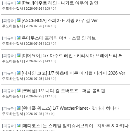
[Phat!]아주르 레인 - 나가토 여우의 결연
[피규어]
주도하는질서
| 2026-07-26
[
109
/ 0 ]
[ASCENDIA] 소피아 F 셔링 카우 걸 Ver
[피규어]
주도하는질서
| 2026-07-26
[
126
/ 0 ]
우마무스메 프리티 더비 - 스틸 인 러브
[피규어]
주도하는질서
| 2026-07-26
[
103
/ 0 ]
[미메요이] 1/7 아주르 레인 - 키리시마 브레이브리 써머
[피규어]
Ver
주도하는질서
| 2026-07-25
[
143
/ 0 ]
[디자인 코코] 1/7 하츠네 미쿠 매지컬 미라이 2026 Ver
[피규어]
주도하는질서
| 2026-07-25
[
124
/ 0 ]
[크레넬] 1/7 니디 걸 오버도즈 - 퍼플 롤리팝
[피규어]
주도하는질서
| 2026-07-25
[
117
/ 0 ]
[원더풀 워크스] 1/7 WeatherPlanet - 앗파레 히나타
[피규어]
주도하는질서
| 2026-07-25
[ 97 / 0 ]
[메디코스] 논 스케일 밀키☆서브웨이 - 치하루 & 마키나
[피규어]