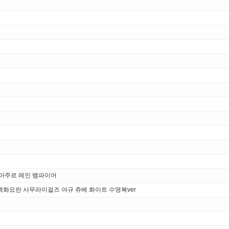
: 아주르 레인 뱀파이어
백화요란 사무라이걸즈 야규 쥬베 화이트 수영복ver