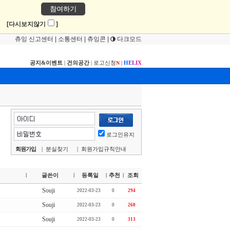
참여하기
!
[다시보지않기
]
츄잉 신고센터
|
소통센터
|
츄잉콘
|
다크모드
공지&이벤트
|
건의공간
|
로고신청
|
H
E
L
I
X
N
로그인유지
회원가입
|
분실찾기
|
회원가입규칙안내
글쓴이
등록일
추천
조회
|
|
|
|
Souji
2022-03-23
0
294
Souji
2022-03-23
0
260
Souji
2022-03-23
0
313