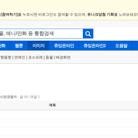
.
[참여하기]
를 누르시면 비로그인도 참여할 수 있으며,
유니크당첨 기회
를 노려보세요
만화
웹툰
이미지
츄잉온라인
츄잉온라인2
도움말
얼짱몸짱
|
연예인
|
코스프레
|
동물
|
배경화면
게시판경험치 :
글 10 | 댓글 2
제목