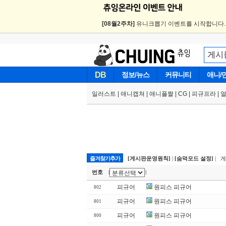
[08월2주차]
유니크뽑기 이벤트를 시작합니다
DB
정보/뉴스
커뮤니티
애니/
일러스트
|
애니캡쳐
|
애니플짤
|
CG
|
피규프라
|
즐겨찾기추가
[게시판운영원칙]
|
[숨덕모드 설정]
| 
번호
|
|
피규어
원피스 피규어
802
피규어
원피스 피규어
801
피규어
원피스 피규어
800