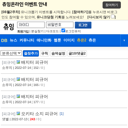
참여하기
[08월2주차]
유니크뽑기 이벤트를 시작합니다.
[참여하기]
를 누르시면 비로그
인도 참여할 수 있으며,
유니크당첨 기회
를 노려보세요!
[다시보지 않기
]
|
분실찾기
|
다크모드
|
로그인유지
회원가입
DB
뉴스
커뮤니티
애니만화
웹툰
이미지
츄온2
츄온
▼
DB
뉴스
커뮤니티
애니만화
즐찾추가
규칙
숨덕설정
글10/댓글2
웹툰
이미지
츄온2
츄온
배지터 피규어
[피규어]
소우지
| 2022-07-14
[
152
/ 0 ]
배지터 피규어
[피규어]
소우지
| 2022-07-14
[
165
/ 0 ]
배지터 피규어
[피규어]
소우지
| 2022-07-14
[
177
/ 0 ]
오키타 소지 피규어
[피규어]
[1]
샛별
| 2022-07-13
[
243
/ 0 ]