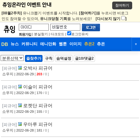
참여하기
[08월2주차]
유니크뽑기 이벤트를 시작합니다.
[참여하기]
를 누르시면 비로그
인도 참여할 수 있으며,
유니크당첨 기회
를 노려보세요!
[다시보지 않기
]
|
분실찾기
|
다크모드
|
로그인유지
회원가입
DB
뉴스
커뮤니티
애니만화
웹툰
이미지
츄온2
츄온
▼
DB
뉴스
커뮤니티
애니만화
즐찾추가
규칙
숨덕설정
글10/댓글2
웹툰
이미지
츄온2
츄온
오박사 피규어
[피규어]
소우지
| 2022-06-29
[
203
/ 0 ]
이슬이 피규어
[피규어]
소우지
| 2022-06-29
[
170
/ 0 ]
로켓단 피규어
[피규어]
소우지
| 2022-06-29
[
155
/ 0 ]
우마루 피규어
[피규어]
소우지
| 2022-06-28
[
181
/ 0 ]