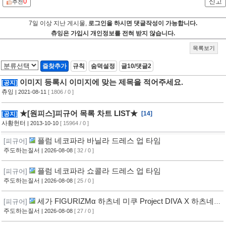
0
신고
추천
7일 이상 지난 게시물,
로그인을 하시면 댓글작성이 가능합니다.
츄잉은 가입시 개인정보를 전혀 받지 않습니다.
목록보기
즐찾추가
규칙
숨덕설정
글10/댓글2
이미지 등록시 이미지에 맞는 제목을 적어주세요.
[공지]
츄잉
| 2021-08-11
[ 1806 / 0 ]
★[원피스]피규어 목록 차트 LIST★
[14]
[공지]
사황헌터
| 2013-10-10
[ 15964 / 0 ]
플럼 네코파라 바닐라 드레스 업 타임
[피규어]
주도하는질서
| 2026-08-08
[ 32 / 0 ]
플럼 네코파라 쇼콜라 드레스 업 타임
[피규어]
주도하는질서
| 2026-08-08
[ 25 / 0 ]
세가 FIGURIZMα 하츠네 미쿠 Project DIVA X 하츠네
[피규어]
미쿠 DE MONSTAR T R
주도하는질서
| 2026-08-08
[ 27 / 0 ]