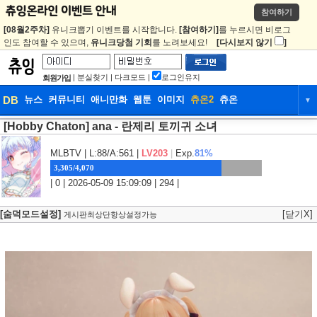
참여하기
[08월2주차]
유니크뽑기 이벤트를 시작합니다.
[참여하기]
를 누르시면 비로그
인도 참여할 수 있으며,
유니크당첨 기회
를 노려보세요!
[다시보지 않기
]
|
분실찾기
|
다크모드
|
로그인유지
회원가입
DB
뉴스
커뮤니티
애니만화
웹툰
이미지
츄온2
츄온
▼
[Hobby Chaton] ana - 란제리 토끼귀 소녀
DB
뉴스
커뮤니티
애니만화
웹툰
이미지
츄온2
츄온
MLBTV
| L:88/A:561 |
LV203
|
Exp.
81%
3,305/4,070
| 0 | 2026-05-09 15:09:09 | 294 |
[숨덕모드설정]
[닫기X]
게시판최상단항상설정가능