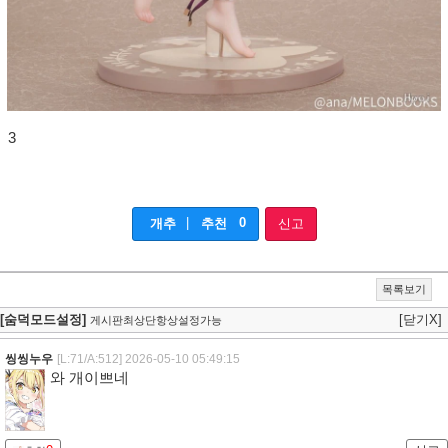
3
|
0
개추
추천
신고
목록보기
[숨덕모드설정]
[닫기X]
게시판최상단항상설정가능
씽씽누우
[L:71/A:512]
2026-05-10 05:49:15
와 개이쁘네