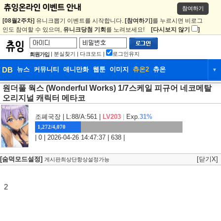
참여하기
[08월2주차]
유니크뽑기 이벤트를 시작합니다.
[참여하기]
를 누르시면 비로그
인도 참여할 수 있으며,
유니크당첨 기회
를 노려보세요!
[다시보지 않기
]
|
분실찾기
|
다크모드
|
로그인유지
회원가입
DB
뉴스
커뮤니티
애니만화
웹툰
이미지
츄온2
츄온
▼
원더풀 웍스 (Wonderful Works) 1/7스케일 피규어 네코메탈
DB
뉴스
커뮤니티
애니만화
오리지널 캐릭터 메타코
웹툰
이미지
츄온2
츄온
조폐국장
| L:88/A:561 |
LV203
|
Exp.
31%
1,272/4,070
| 0 | 2026-04-26 14:47:37 | 638 |
[숨덕모드설정]
[닫기X]
게시판최상단항상설정가능
2