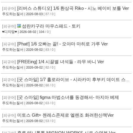
[리버스 스튜디오] 1/6 환상곡 Riko - 시노 베이비 보틀 Ver
[피규어]
주도하는질서
| 2026-08-03
[ 87 / 0 ]
섬란카구라 마우스패드 - 토키
[피규어]
♥디지땅♥
| 2026-08-02
[
104
/ 0 ]
[Phat!] 1/6 오빠는 끝! - 오야마 마히로 갸루 Ver
[피규어]
주도하는질서
| 2026-08-02
[ 83 / 0 ]
[FREEing] 1/4 시끌별 녀석들 - 라무 바니 Ver
[피규어]
주도하는질서
| 2026-08-02
[ 82 / 0 ]
[굿 스마일] 1/7 홀로라이브 - 시라카미 후부키 데이트 스타
[피규어]
일 사복 의상
주도하는질서
| 2026-08-02
[ 68 / 0 ]
[굿 스마일] figma 마법소녀를 동경해서- 마지아 베제
[피규어]
주도하는질서
| 2026-08-02
[ 63 / 0 ]
미토스 Gift+ 젠레스존제로 엘렌조 화려한산책Ver
[피규어]
주도하는질서
| 2026-08-02
[ 53 / 0 ]
후류 테니톨톨 MIGNON WORKS 시로 수영복 Ver