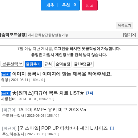
|
0
개추
추천
신고
목록보기
[숨덕모드설정]
[닫기X]
게시판최상단항상설정가능
7일 이상 지난 게시물,
로그인을 하시면 댓글작성이 가능합니다.
츄잉은 가입시 개인정보를 전혀 받지 않습니다.
즐찾추가
규칙
숨덕설정
글10/댓글2
이미지 등록시 이미지에 맞는 제목을 적어주세요.
[공지]
츄잉
| 2021-08-11
[ 1804 / 0 ]
★[원피스]피규어 목록 차트 LIST★
[14]
[공지]
사황헌터
| 2013-10-10
[ 15962 / 0 ]
TAITO] AMP+ 유키 미쿠 2013 Ver
[피규어]
주도하는질서
| 2026-08-03
[
158
/ 0 ]
[굿 스마일] POP UP 타치바나 셰리 L 사이즈
[피규어]
[1]
주도하는질서
| 2026-08-03
[
104
/ 0 ]