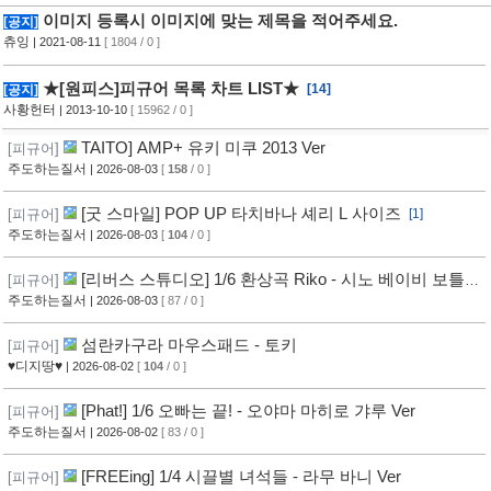
이미지 등록시 이미지에 맞는 제목을 적어주세요.
[공지]
츄잉
| 2021-08-11
[ 1804 / 0 ]
★[원피스]피규어 목록 차트 LIST★
[14]
[공지]
사황헌터
| 2013-10-10
[ 15962 / 0 ]
TAITO] AMP+ 유키 미쿠 2013 Ver
[피규어]
주도하는질서
| 2026-08-03
[
158
/ 0 ]
[굿 스마일] POP UP 타치바나 셰리 L 사이즈
[피규어]
[1]
주도하는질서
| 2026-08-03
[
104
/ 0 ]
[리버스 스튜디오] 1/6 환상곡 Riko - 시노 베이비 보틀
[피규어]
Ver
주도하는질서
| 2026-08-03
[ 87 / 0 ]
섬란카구라 마우스패드 - 토키
[피규어]
♥디지땅♥
| 2026-08-02
[
104
/ 0 ]
[Phat!] 1/6 오빠는 끝! - 오야마 마히로 갸루 Ver
[피규어]
주도하는질서
| 2026-08-02
[ 83 / 0 ]
[FREEing] 1/4 시끌별 녀석들 - 라무 바니 Ver
[피규어]