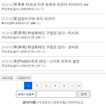
후류 하츠네 미쿠 뮤츄트 피규어 치어리더 ver
[피규어]
주도하는질서
| 2026-08-01
[ 59 / 0 ]
섬란카구라 유미 피규어
[피규어]
♥디지땅♥
| 2026-07-27
[
240
/ 0 ]
[후류] 학생회에도 구멍은 있다 - 히사코
[피규어]
주도하는질서
| 2026-07-26
[
188
/ 0 ]
[후류] 학생회에도 구멍은 있다 - 코마로
[피규어]
주도하는질서
| 2026-07-26
[
137
/ 0 ]
[Phat!]아주르 레인 - 나가토 여우의 결연
[피규어]
주도하는질서
| 2026-07-26
[
107
/ 0 ]
새로고침
다음페이지
1
2
3
4
5
>
>>
검색
제목+내용
공지/이벤
|
다크모드
|
건의사항
|
이미지신고