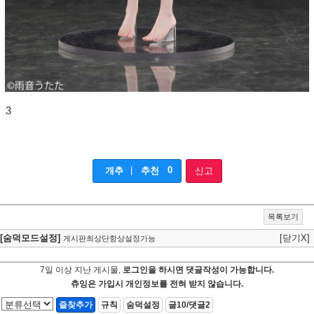
3
|
0
개추
추천
신고
목록보기
[숨덕모드설정]
[닫기X]
게시판최상단항상설정가능
7일 이상 지난 게시물,
로그인을 하시면 댓글작성이 가능합니다.
츄잉은 가입시 개인정보를 전혀 받지 않습니다.
즐찾추가
규칙
숨덕설정
글10/댓글2