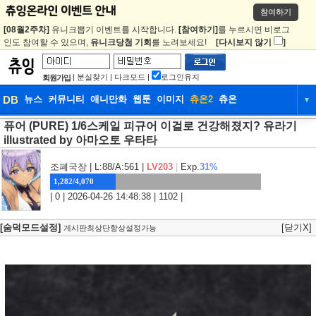
참여하기
[08월2주차]
유니크뽑기 이벤트를 시작합니다.
[참여하기]
를 누르시면 비로그
인도 참여할 수 있으며,
유니크당첨 기회
를 노려보세요!
[다시보지 않기
]
|
분실찾기
|
다크모드
|
로그인유지
회원가입
DB
뉴스
커뮤니티
애니만화
웹툰
이미지
츄온2
츄온
▼
퓨어 (PURE) 1/6스케일 피규어 이걸로 건강해졌지? 유라기
DB
뉴스
커뮤니티
애니만화
illustrated by 아마오토 우타타
웹툰
이미지
츄온2
츄온
조폐국장
| L:88/A:561 |
LV203
|
Exp.
31%
1,282/4,070
| 0 | 2026-04-26 14:48:38 | 1102 |
[숨덕모드설정]
[닫기X]
게시판최상단항상설정가능