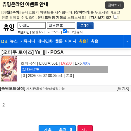
참여하기
[08월2주차]
유니크뽑기 이벤트를 시작합니다.
[참여하기]
를 누르시면 비로그
인도 참여할 수 있으며,
유니크당첨 기회
를 노려보세요!
[다시보지 않기
]
|
분실찾기
|
다크모드
|
로그인유지
회원가입
DB
뉴스
커뮤니티
애니만화
웹툰
이미지
츄온2
츄온
▼
[오타쿠 토이즈] Ye_jji - POSA
DB
뉴스
커뮤니티
애니만화
웹툰
이미지
츄온2
츄온
조폐국장
| L:88/A:561 |
LV203
|
Exp.
49%
2,015/4,070
| 0 | 2026-05-02 00:25:51 | 210 |
[숨덕모드설정]
[닫기X]
게시판최상단항상설정가능
2
|
0
개추
추천
신고