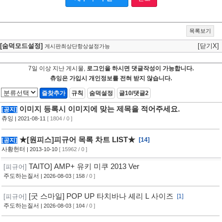
목록보기
[숨덕모드설정]
[닫기X]
게시판최상단항상설정가능
7일 이상 지난 게시물,
로그인을 하시면 댓글작성이 가능합니다.
츄잉은 가입시 개인정보를 전혀 받지 않습니다.
즐찾추가
규칙
숨덕설정
글10/댓글2
이미지 등록시 이미지에 맞는 제목을 적어주세요.
[공지]
츄잉
| 2021-08-11
[ 1804 / 0 ]
★[원피스]피규어 목록 차트 LIST★
[14]
[공지]
사황헌터
| 2013-10-10
[ 15962 / 0 ]
TAITO] AMP+ 유키 미쿠 2013 Ver
[피규어]
주도하는질서
| 2026-08-03
[
158
/ 0 ]
[굿 스마일] POP UP 타치바나 셰리 L 사이즈
[피규어]
[1]
주도하는질서
| 2026-08-03
[
104
/ 0 ]